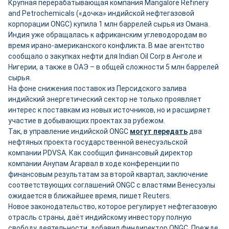
Крупная перерабатывающая компания Mangalore Refinery
and Petrochemicals («дочка» индийской нефтегазовой
корпорации ONGC) купила 1 млн баррелей сырья из Омана.
Индия уже обращалась к африканским углеводородам во
время ирано-американского конфликта. В мае агентство
сообщало о закупках нефти для Indian Oil Corp в Анголе и
Нигерии, а также в ОАЭ – в общей сложности 5 млн баррелей
сырья.
На фоне снижения поставок из Персидского залива
индийский энергетический сектор не только проявляет
интерес к поставкам из новых источников, но и расширяет
участие в добывающих проектах за рубежом.
Так, в управление индийской ONGC
могут передать
два
нефтяных проекта государственной венесуэльской
компании PDVSA. Как сообщил финансовый директор
компании Анупам Агарвал в ходе конференции по
финансовым результатам за второй квартал, заключение
соответствующих соглашений ONGC с властями Венесуэлы
ожидается в ближайшее время, пишет Reuters.
Новое законодательство, которое регулирует нефтегазовую
отрасль страны, даёт индийскому инвестору полную
свободу деятельности, добавил финдиректор ONGC. Прежде