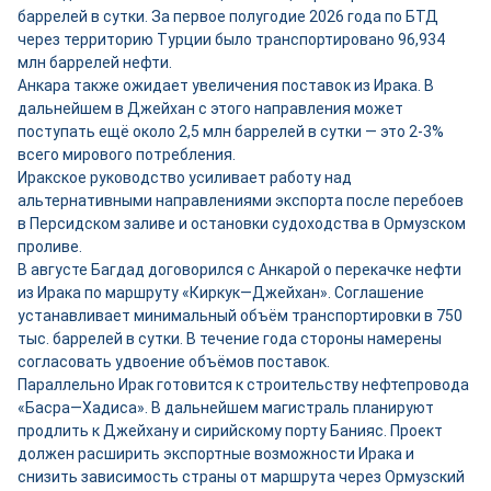
баррелей в сутки. За первое полугодие 2026 года по БТД
через территорию Турции было транспортировано 96,934
млн баррелей нефти.
Анкара также ожидает увеличения поставок из Ирака. В
дальнейшем в Джейхан с этого направления может
поступать ещё около 2,5 млн баррелей в сутки — это 2-3%
всего мирового потребления.
Иракское руководство усиливает работу над
альтернативными направлениями экспорта после перебоев
в Персидском заливе и остановки судоходства в Ормузском
проливе.
В августе Багдад договорился с Анкарой о перекачке нефти
из Ирака по маршруту «Киркук—Джейхан». Соглашение
устанавливает минимальный объём транспортировки в 750
тыс. баррелей в сутки. В течение года стороны намерены
согласовать удвоение объёмов поставок.
Параллельно Ирак готовится к строительству нефтепровода
«Басра—Хадиса». В дальнейшем магистраль планируют
продлить к Джейхану и сирийскому порту Банияс. Проект
должен расширить экспортные возможности Ирака и
снизить зависимость страны от маршрута через Ормузский