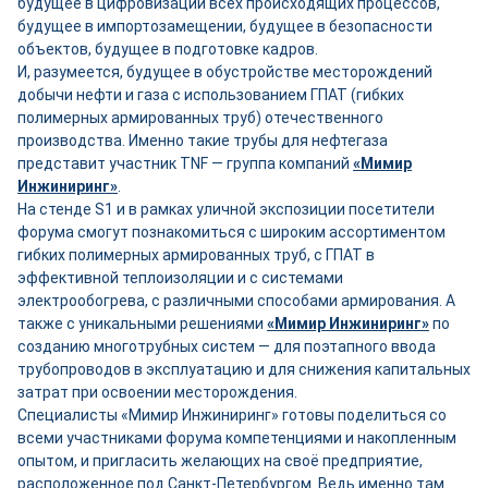
будущее в цифровизации всех происходящих процессов,
будущее в импортозамещении, будущее в безопасности
объектов, будущее в подготовке кадров.
И, разумеется, будущее в обустройстве месторождений
добычи нефти и газа с использованием ГПАТ (гибких
полимерных армированных труб) отечественного
производства. Именно такие трубы для нефтегаза
представит участник TNF — группа компаний
«Мимир
Инжиниринг»
.
На стенде S1 и в рамках уличной экспозиции посетители
форума смогут познакомиться с широким ассортиментом
гибких полимерных армированных труб, с ГПАТ в
эффективной теплоизоляции и с системами
электрообогрева, с различными способами армирования. А
также с уникальными решениями
«Мимир Инжиниринг»
по
созданию многотрубных систем — для поэтапного ввода
трубопроводов в эксплуатацию и для снижения капитальных
затрат при освоении месторождения.
Специалисты «Мимир Инжиниринг» готовы поделиться со
всеми участниками форума компетенциями и накопленным
опытом, и пригласить желающих на своё предприятие,
расположенное под Санкт-Петербургом. Ведь именно там