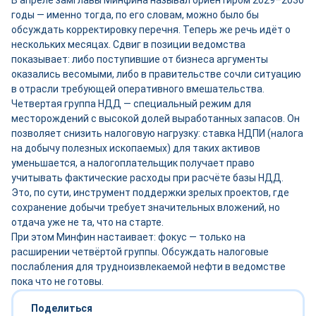
В апреле замглавы Минфина называл ориентиром 2029–2030
годы — именно тогда, по его словам, можно было бы
обсуждать корректировку перечня. Теперь же речь идёт о
нескольких месяцах. Сдвиг в позиции ведомства
показывает: либо поступившие от бизнеса аргументы
оказались весомыми, либо в правительстве сочли ситуацию
в отрасли требующей оперативного вмешательства.
Четвертая группа НДД — специальный режим для
месторождений с высокой долей выработанных запасов. Он
позволяет снизить налоговую нагрузку: ставка НДПИ (налога
на добычу полезных ископаемых) для таких активов
уменьшается, а налогоплательщик получает право
учитывать фактические расходы при расчёте базы НДД.
Это, по сути, инструмент поддержки зрелых проектов, где
сохранение добычи требует значительных вложений, но
отдача уже не та, что на старте.
При этом Минфин настаивает: фокус — только на
расширении четвёртой группы. Обсуждать налоговые
послабления для трудноизвлекаемой нефти в ведомстве
пока что не готовы.
Поделиться