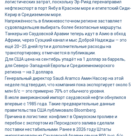
логистических затрат, поскольку Эр-Рияд перенаправил
нефтеэкспорт в порт Янбу в Красном море и египетский Сиди-
Керир в Средиземном море.
Напряжённость в ближневосточном регионе заставляет
судовладельцев выбирать более безопасные маршруты.
Танкеры из Саудовской Аравии теперь идут в Азию в обход
Африки, через Суэцкий канал и мыс Доброй Надежды — это
ещё 20–25 дней пути и дополнительные расходы на
транспортировку, отмечается в публикации.
Для США цена на сентябрь упадёт на 1 доллар за баррель,
для Северо-Западной Европы и Средиземноморского
региона — на 3 доллара.
Генеральный директор Saudi Aramco Амин Нассер на этой
неделе подтвердил, что компания пока экспортирует около 5
млн б/с — это примерно 70% от обычного уровня.
В июле американский импорт саудовской нефти обнулился
впервые с 1985 года. Такие предварительные данные
правительства США публиковало Bloomberg.
Причина в логистике: конфликт в Ормузском проливе и
перебои с экспортом из Персидского залива сделали
поставки нестабильными. Ранее в 2026 году Штаты
импортировали из Саудовской Аравии свыше 800 тыс. б/с.