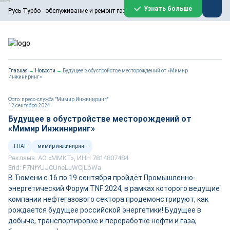
ООО «Русь-Турбо» занимается сервисом газовых и паровых
Узнать больше
Русь-Турбо - обслуживание и ремонт газовых паровых турбин
турбин, комплексным ремонтом, восстановлением,
техническим обслуживанием оборудования ТЭС,
зарубежных поршневых машин и компрессоров, которые
работают на нефтегазовых, нефтехимических,
металлургических и других предприятиях.
https://russturbo.ru/
Реклама. ООО «Русь-Турбо», ИНН 7802588950
Главная
→
Новости
→
Будущее в обустройстве месторождений от «Мимир
erid: F7NfYUJCUneVdwPs4znf
Инжиниринг»
Перейти на сайт
Закрыть
Фото: пресс-служба "Мимир Инжиниринг"
12 сентября 2024
Будущее в обустройстве месторождений от
«Мимир Инжиниринг»
ГПАТ
мимир инжиниринг
Реклама. АО «ММКТ», ИНН 7814807484
Erid: F7NfYUJCUneLuWCjLbWa
В Тюмени с 16 по 19 сентября пройдёт Промышленно-
энергетический Форум TNF 2024, в рамках которого ведущие
компании нефтегазового сектора продемонстрируют, как
рождается будущее российской энергетики! Будущее в
добыче, транспортировке и переработке нефти и газа,