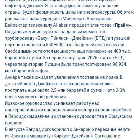
нефтепродуктами. Эта площадка, по замыслу властей
страны, будет формировать цены на энергоресурсы. Об этом
рассказал глава турецкого Минэнерго Альпарслан
Байрактар телеканалу AHaber, передаёт агентство
«Прайм»
.
По данным министерства, на данный момент по
трубопроводу «Баку—Тбилиси—Джейхан» (БТД) в турецкий
порт поставляется 550–600 тыс. баррелей нефти в сутки.
Свободными остаются мощности ещ
е
примерно на 400 тыс.
баррелей в сутки. За первое полугодие 2026 года по БТД
через территорию Турции было транспортировано 96,934
млн баррелей нефти.
Анкара также ожидает увеличения поставок из Ирака. В
дальнейшем в Джейхан с этого направления может
поступать ещё около 2,5 млн баррелей в сутки — это 2-3%
всего мирового потребления.
Иракское руководство усиливает работу над
альтернативными направлениями экспорта после перебоев
в Персидском заливе и остановки судоходства в Ормузском
проливе.
В августе Багдад договорился с Анкарой о перекачке нефти
из Ирака по маршруту «Киркук—Джейхан». Соглашение