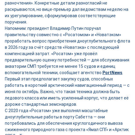
разночтения». Конкретные детали разногласий не
раскрываются, но вице-премьер дал ведомствам неделю на
их урегулирование, сформулировав соответствующие
поручения.
Напомним: президент Владимир Путин поручал
правительству совместно с «Росатомом» и «Новатэком»
проработать вопрос приобретения дноуглубительного флота
в 2026 году за счёт средств «Новатэка» с последующей
компенсацией затрат. «Росатом» уже провёл
предварительную оценку потребностей — для обслуживания
акватории СМП требуется не менее 15 судов и единиц
вспомогательной техники, сообщает агентство
PortNews
.
Первый этап предполагает закупку судов, способных
работать в короткий арктический навигационный период — с
июня по октябрь. Важно, что такая техника должна быть
ледового класса или иметь усиленный корпус, что делает её
дороже стандартных земснарядов.
С 2020 года «Росатом» уже выполнял масштабные
дноуглубительные работы в порту Сабетта — они
потребовались для обеспечения круглогодичного вывоза
сжиженного природного газа с проекта «Ямал СПГ» и «Арктик