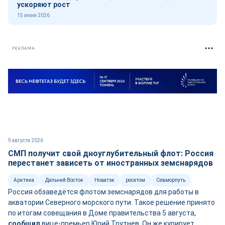
ускоряют рост
15 июня 2026
РЕКЛАМА
9 августа 2026
СМП получит свой дноуглубительный флот: Россия
перестанет зависеть от иностранных земснарядов
Арктика
Дальний Восток
Новатэк
росатом
Севморпуть
Россия обзаведётся флотом земснарядов для работы в
акватории Северного морского пути. Такое решение принято
по итогам совещания в Доме правительства 5 августа,
сооб
щ
ил
вице-премьер Юрий Трутнев. Он же курирует