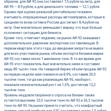
образом: для АИ-92 она составляет 7,5 рубля за литр, для
АИ-95 — 8,9 рубля, а для дизельного топлива — 12,1 рубля.
Однако при оценке реальной рентабельности важно
учитывать операционные расходы автозаправок, которые в
среднем по всем сетям в России достигают 8,4 рубля на
литр. Они значительно уменьшают маржу, что ещё больше
осложняет ситуацию для бизнеса.
Кроме того, отмечает издание, на рынок АИ-92 оказывает
дополнительное давление экспортная составляющая. В
первом квартале этого года, до введения запрета на вывоз
для всех участников рынка, объём экспорта бензина марки
АИ-92 составил около 1 миллиона тонн. В то же время для
АИ-95 этот показатель был значительно ниже и составил
лишь 80 тысяч тонн. На товарной бирже объём продаж АИ-92
за первую неделю мая снизился на 8,9%, составив 20,3
тысячи тонн, тогда как реализация АИ-95, наоборот,
показала незначительный рост на 1,5%, достигнув 12,2
тысячи тонн.
Уровень неудовлетворённого спроса на бензин также
остаётся высоким: 23,5 тысячи тонн по АИ-92 и 26,3 тысячи
тонн по АИ-95. На рынке принято считать, что комфортный
уровень чистой прибыли для АЗС составляет около 1,5 рубля