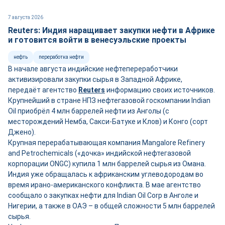
7 августа 2026
Reuters: Индия наращивает закупки нефти в Африке
и готовится войти в венесуэльские проекты
нефть
переработка нефти
В начале августа индийские нефтепереработчики
активизировали закупки сырья в Западной Африке,
передаёт агентство
Reuters
информацию своих источников.
Крупнейший в стране НПЗ нефтегазовой госкомпании Indian
Oil приобрёл 4 млн баррелей нефти из Анголы (с
месторождений Немба, Сакси-Батуке и Клов) и Конго (сорт
Джено).
Крупная перерабатывающая компания Mangalore Refinery
and Petrochemicals («дочка» индийской нефтегазовой
корпорации ONGC) купила 1 млн баррелей сырья из Омана.
Индия уже обращалась к африканским углеводородам во
время ирано-американского конфликта. В мае агентство
сообщало о закупках нефти для Indian Oil Corp в Анголе и
Нигерии, а также в ОАЭ – в общей сложности 5 млн баррелей
сырья.