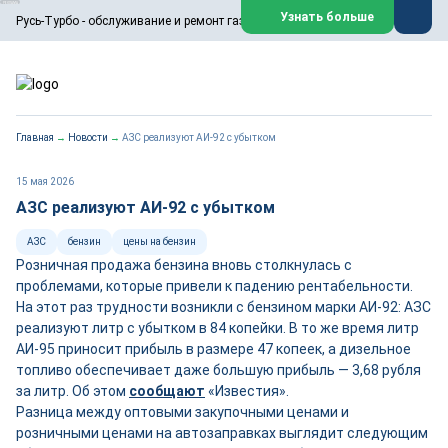
ООО «Русь-Турбо» занимается сервисом газовых и паровых
Узнать больше
Русь-Турбо - обслуживание и ремонт газовых паровых турбин
турбин, комплексным ремонтом, восстановлением,
техническим обслуживанием оборудования ТЭС,
зарубежных поршневых машин и компрессоров, которые
работают на нефтегазовых, нефтехимических,
металлургических и других предприятиях.
https://russturbo.ru/
Реклама. ООО «Русь-Турбо», ИНН 7802588950
Главная
→
Новости
→
АЗС реализуют АИ-92 с убытком
erid: F7NfYUJCUneVdwPs4znf
Перейти на сайт
Закрыть
15 мая 2026
АЗС реализуют АИ-92 с убытком
АЗС
бензин
цены на бензин
Розничная продажа бензина вновь столкнулась с
проблемами, которые привели к падению рентабельности.
На этот раз трудности возникли с бензином марки АИ-92: АЗС
реализуют литр с убытком в 84 копейки. В то же время литр
АИ-95 приносит прибыль в размере 47 копеек, а дизельное
топливо обеспечивает даже большую прибыль — 3,68 рубля
за литр. Об этом
сообщают
«Известия».
Разница между оптовыми закупочными ценами и
розничными ценами на автозаправках выглядит следующим