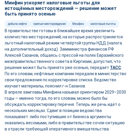
Минфин ускоряет налоговые льготы для
истощённых месторождений — решение может
быть принято осенью
добыча нефти
зрелые месторождения
Минфин
налоговые льготы
В правительстве готовы в ближайшее время увеличить
количество месторождений, на которые распространяется
льготный налоговый режим четвёртой группы НДД (налога
на дополнительный доход). Замминистра финансов РФ
Алексей Сазанов, общаясь с прессой на полях Евразийского
межправительственного совета в Киргизии, допустил, что
решение может быть принято уже осенью, передаёт
ТАСС
.
По его словам, нефтяные компании передали в министерство
свои предложения по корректировке списка. Ведомство
изучает материалы, пояснил г-н Сазанов.
В апреле замглавы Минфина называл ориентиром 2029–2030
годы — именно тогда, по его словам, можно было бы
обсуждать корректировку перечня. Теперь же речь идёт о
нескольких месяцах. Сдвиг в позиции ведомства
показывает: либо поступившие от бизнеса аргументы
оказались весомыми, либо в правительстве сочли ситуацию
в отрасли требующей оперативного вмешательства.