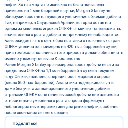
нефти. Хотя с марта по июнь квоты были повышены
примерно на 1 млн баррелей в сутки, Morgan Stanley не
обнаружил соответствующего увеличения объёмов добычи.
Так, например, в Саудовской Аравии, которая остаётся
одним из ключевых игроков ОПЕК+, отмечают специалисты,
значительного роста добычи по-прежнему не наблюдается.
Банк ожидает, что к сентябрю поставки от ключевых стран
ОПЕК+ увеличатся примерно на 420 тыс. баррелей в сутки,
при этом около половины этого прироста должно обеспечить
именно упомянутое выше Королевство.
Ранее Morgan Stanley прогнозировал рост добычи нефти за
пределами ОПЕК+ на 1,1 млн баррелей в сутки в текущем
году. Он, как заявлено, опередит рост мирового спроса
(около 800 тыс. баррелей). Аналитики подчёркивают, что
даже без учёта запланированного увеличения добычи
странами ОПЕК+ сочетание высокой добычи вне альянса и
относительно умеренного роста спроса формирует
неблагоприятные перспективы для рынка нефти, особенно
после окончания летнего сезона.
Поделиться