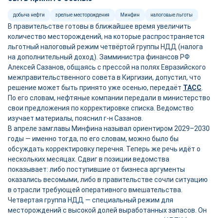
добыча нефти
зрелые месторождения
Минфин
налоговые льготы
В правительстве готовы в ближайшее время увеличить
количество месторождений, на которые распространяется
льготный налоговый режим четвёртой группы НДД (налога
на дополнительный доход). Замминистра финансов РФ
Алексей Сазанов, общаясь с прессой на полях Евразийского
межправительственного совета в Киргизии, допустил, что
решение может быть принято уже осенью, передаёт
ТАСС
.
По его словам, нефтяные компании передали в министерство
свои предложения по корректировке списка. Ведомство
изучает материалы, пояснил г-н Сазанов.
В апреле замглавы Минфина называл ориентиром 2029–2030
годы — именно тогда, по его словам, можно было бы
обсуждать корректировку перечня. Теперь же речь идёт о
нескольких месяцах. Сдвиг в позиции ведомства
показывает: либо поступившие от бизнеса аргументы
оказались весомыми, либо в правительстве сочли ситуацию
в отрасли требующей оперативного вмешательства.
Четвертая группа НДД — специальный режим для
месторождений с высокой долей выработанных запасов. Он