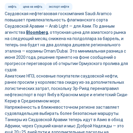
нефть
цена на нефть
экспорт нефти
Саудовская нефтегазовая госкомпания Saudi Aramco
повышает привлекательность флагманского сорта
Саудовской Аравии — Arab Light — для Азии. По данным
агентства
Bloomberg
, отпускная цена для азиатского рынка
на следующий месяц снижена на полдоллара за баррель, и
теперь она будет на два доллара дешевле регионального
эталона — корзины Oman/Dubai. Это минимальная разница с
июня 2020 года, решение принято на фоне сообщений о
прогрессе переговоров об открытии Ормузского пролива для
судов.
Азиатские НПЗ, основные покупатели саудовской нефти,
ранее просили у королевства скидку из-за дополнительных
логистических затрат, поскольку Эр-Рияд перенаправил
нефтеэкспорт в порт Янбу в Красном море и египетский Сиди-
Керир в Средиземном море.
Напряжённость в ближневосточном регионе заставляет
судовладельцев выбирать более безопасные маршруты.
Танкеры из Саудовской Аравии теперь идут в Азию в обход
Африки, через Суэцкий канал и мыс Доброй Надежды — это
ещё 20–25 дней пути и дополнительные расходы на