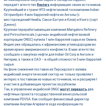
передаёт агентство
Reuters
информацию своих источников.
Крупнейший в стране НПЗ нефтегазовой госкомпании Indian
Oil приобрёл 4 млн баррелей нефти из Анголы (с
месторождений Немба, Сакси-Батуке и Клов) и Конго (сорт
Джено).
Крупная перерабатывающая компания Mangalore Refinery
and Petrochemicals («дочка» индийской нефтегазовой
корпорации ONGC) купила 1 млн баррелей сырья из Омана.
Индия уже обращалась к африканским углеводородам во
время ирано-американского конфликта. В мае агентство
сообщало о закупках нефти для Indian Oil Corp в Анголе и
Нигерии, а также в ОАЭ – в общей сложности 5 млн баррелей
сырья.
На фоне снижения поставок из Персидского залива
индийский энергетический сектор не только проявляет
интерес к поставкам из новых источников, но и расширяет
участие в добывающих проектах за рубежом.
Так, в управление индийской ONGC
могут передать
два
нефтяных проекта государственной венесуэльской
компании PDVSA. Как сообщил финансовый директор
компании Анупам Агарвал в ходе конференции по