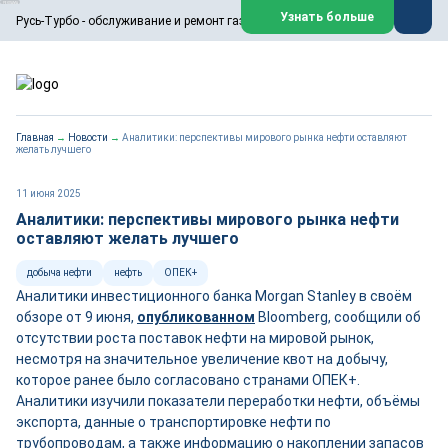
ООО «Русь-Турбо» занимается сервисом газовых и паровых
Узнать больше
Русь-Турбо - обслуживание и ремонт газовых паровых турбин
турбин, комплексным ремонтом, восстановлением,
техническим обслуживанием оборудования ТЭС,
зарубежных поршневых машин и компрессоров, которые
работают на нефтегазовых, нефтехимических,
металлургических и других предприятиях.
https://russturbo.ru/
Реклама. ООО «Русь-Турбо», ИНН 7802588950
Главная
→
Новости
→
Аналитики: перспективы мирового рынка нефти оставляют
erid: F7NfYUJCUneVdwPs4znf
желать лучшего
Перейти на сайт
Закрыть
11 июня 2025
Аналитики: перспективы мирового рынка нефти
оставляют желать лучшего
добыча нефти
нефть
ОПЕК+
Аналитики инвестиционного банка Morgan Stanley в своём
обзоре от 9 июня,
опубликованном
Bloomberg, сообщили об
отсутствии роста поставок нефти на мировой рынок,
несмотря на значительное увеличение квот на добычу,
которое ранее было согласовано странами ОПЕК+.
Аналитики изучили показатели переработки нефти, объёмы
экспорта, данные о транспортировке нефти по
трубопроводам, а также информацию о накоплении запасов