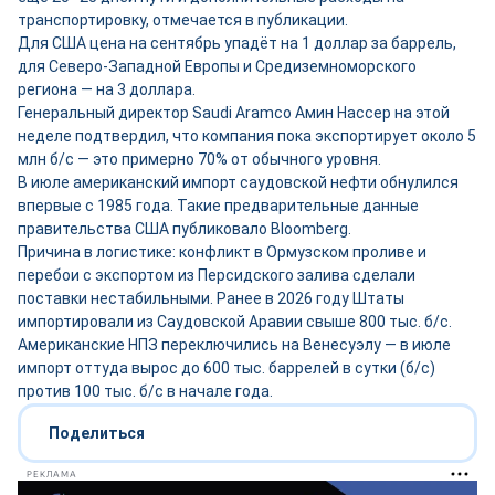
транспортировку, отмечается в публикации.
Для США цена на сентябрь упадёт на 1 доллар за баррель,
для Северо-Западной Европы и Средиземноморского
региона — на 3 доллара.
Генеральный директор Saudi Aramco Амин Нассер на этой
неделе подтвердил, что компания пока экспортирует около 5
млн б/с — это примерно 70% от обычного уровня.
В июле американский импорт саудовской нефти обнулился
впервые с 1985 года. Такие предварительные данные
правительства США публиковало Bloomberg.
Причина в логистике: конфликт в Ормузском проливе и
перебои с экспортом из Персидского залива сделали
поставки нестабильными. Ранее в 2026 году Штаты
импортировали из Саудовской Аравии свыше 800 тыс. б/с.
Американские НПЗ переключились на Венесуэлу — в июле
импорт оттуда вырос до 600 тыс. баррелей в сутки (б/с)
против 100 тыс. б/с в начале года.
Поделиться
РЕКЛАМА