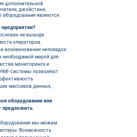
ия дополнительной
чатели, джойстики,
 оборудования являются
 предприятии?
основан на выводе
еста операторов.
ри возникновении неполадок
я необходимой мерой для
ества мониторинга и
, HMI-системы позволяют
эффективность
ших массивов данных,
роя оборудование или
т предложить
 оборудования мы можем
аптеры. Возможность