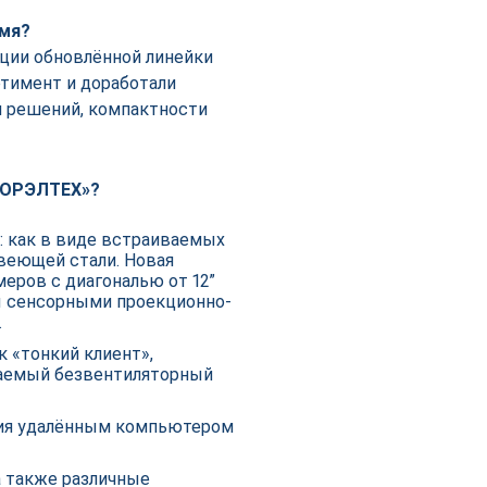
емя?
ации обновлённой линейки
тимент и доработали
и решений, компактности
«ГОРЭЛТЕХ»?
: как в виде встраиваемых
авеющей стали. Новая
еров с диагональю от 12”
ны сенсорными проекционно-
.
к «тонкий клиент»,
аемый безвентиляторный
ния удалённым компьютером
 также различные