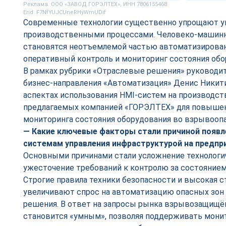
Реклама. ООО «ЗАВОД ГОРЭЛТЕХ», ИНН 7806155468
Erid: F7NfYUJCUneRHyWmUDif
Современные технологии существенно упрощают у
производственными процессами. Человеко-машин
становятся неотъемлемой частью автоматизирован
оперативный контроль и мониторинг состояния обо
В рамках рубрики «Отраслевые решения» руководит
бизнес-направления «Автоматизация» Денис Никит
аспектах использования HMI-систем на производств
предлагаемых компанией «ГОРЭЛТЕХ» для повыше
мониторинга состояния оборудования во взрывоопа
— Какие ключевые факторы стали причиной появл
системам управления инфраструктурой на предпр
Основными причинами стали усложнение технологи
ужесточение требований к контролю за состояни
Строгие правила техники безопасности и высокая 
увеличивают спрос на автоматизацию опасных зон
решения. В ответ на запросы рынка взрывозащищё
становится «умным», позволяя поддерживать мони