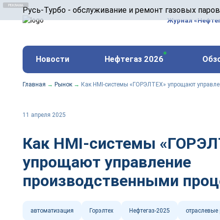
ООО «Русь-Турбо» занимается сервисом газовых и
Русь-Турбо - обслуживание и ремонт газовых паро
оборудования ТЭС, зарубежных поршневых машин и
Журнал «Нефте
и других предприятиях.
https://russturbo.ru/
Реклама. ООО «Русь-Турбо», ИНН 7802588950
Новости
Нефтегаз 2026
Обз
erid: F7NfYUJCUneVdwPs4znf
Главная
→
Рынок
→
Как HMI-системы «ГОРЭЛТЕХ» упрощают управл
11 апреля 2025
Как HMI-системы «ГОРЭЛ
упрощают управление
производственными проц
автоматизация
Горэлтех
Нефтегаз-2025
отраслевые