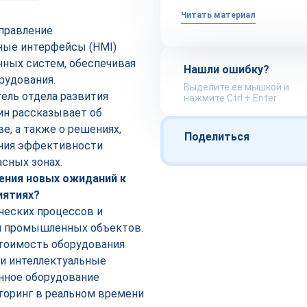
Читать материал
правление
ные интерфейсы (HMI)
ных систем, обеспечивая
Нашли ошибку?
рудования.
Выделите ее мышкой и
ель отдела развития
нажмите Ctrl + Enter
ин рассказывает об
е, а также о решениях,
Поделиться
ния эффективности
сных зонах.
ения новых ожиданий к
иятиях?
ческих процессов и
ем промышленных объектов.
стоимость оборудования
 и интеллектуальные
нное оборудование
торинг в реальном времени