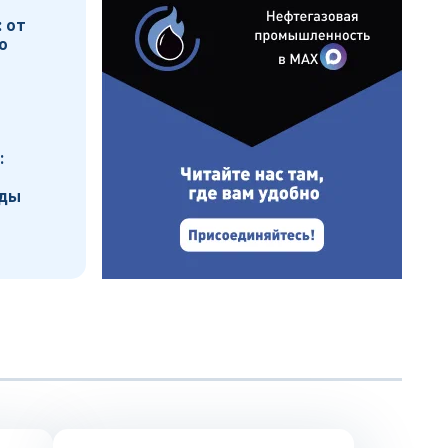
 от
о
:
нды
Технологии