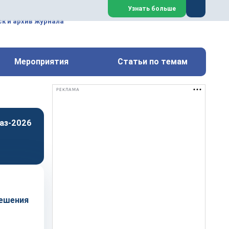
ем, техническим обслуживанием
Узнать больше
техимических, металлургических
к и архив журнала
Перейти на сайт
Закрыть
Мероприятия
Статьи по темам
РЕКЛАМА
аз-2026
решения