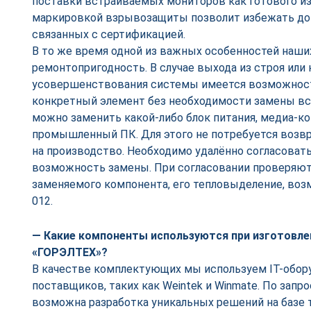
поставки встраиваемых мониторов как готового из
маркировкой взрывозащиты позволит избежать до
связанных с сертификацией.
В то же время одной из важных особенностей наши
ремонтопригодность. В случае выхода из строя или
усовершенствования системы имеется возможност
конкретный элемент без необходимости замены все
можно заменить какой-либо блок питания, медиа-к
промышленный ПК. Для этого не потребуется возв
на производство. Необходимо удалённо согласоват
возможность замены. При согласовании проверяют
заменяемого компонента, его тепловыделение, воз
012.
— Какие компоненты используются при изготовле
«ГОРЭЛТЕХ»?
В качестве комплектующих мы используем IT-обо
поставщиков, таких как Weintek и Winmate. По запр
возможна разработка уникальных решений на базе