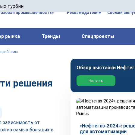
 паровых турбин, комплексным ремонтом, восстановлени
вых турбин
 компрессоров, которые работают на нефтегазовых, неф
газовая промышленность»
Рекламодателям
Свежий выпус
ор рынка
Тренды
Спецпроекты
й проблемы
Обзор выставки Нефтег
ути решения
Читать
Рынок
е зависимость от
«Нефтегаз-2024»: реш
ой из самых больших в
для автоматизации