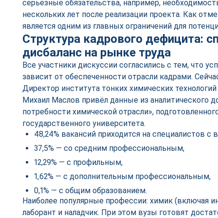
серьёзные обязательства, например, необходимост
нескольких лет после реализации проекта. Как отме
является одним из главных ограничений для потенц
Структура кадрового дефицита: сп
дисбаланс на рынке труда
Все участники дискуссии согласились с тем, что ус
зависит от обеспеченности отрасли кадрами. Сейча
Директор института тонких химических технологи
Михаил Маслов привёл данные из аналитического д
потребности химической отрасли», подготовленног
государственного университета.
48,24% вакансий приходится на специалистов с
37,5% — со средним профессиональным,
12,29% — с профильным,
1,62% — с дополнительным профессиональным,
0,1% — с общим образованием.
Наиболее популярные профессии: химик (включая ин
лаборант и наладчик. При этом вузы готовят доста