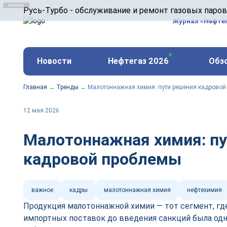
ООО «Русь-Турбо» занимается сервисом газовых и
Русь-Турбо - обслуживание и ремонт газовых паро
оборудования ТЭС, зарубежных поршневых машин и
Журнал «Нефте
и других предприятиях.
https://russturbo.ru/
Реклама. ООО «Русь-Турбо», ИНН 7802588950
Новости
Нефтегаз 2026
Обз
erid: F7NfYUJCUneVdwPs4znf
Главная
→
Тренды
→
Малотоннажная химия: пути решения кадрово
12 мая 2026
Малотоннажная химия: п
кадровой проблемы
важное
кадры
малотоннажная химия
нефтехимия
Продукция малотоннажной химии — тот сегмент, гд
импортных поставок до введения санкций была одн