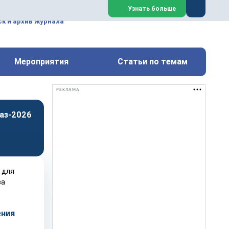
ем, техническим обслуживанием
Узнать больше
техимических, металлургических
к и архив журнала
Перейти на сайт
Закрыть
Мероприятия
Статьи по темам
РЕКЛАМА
аз-2026
ения