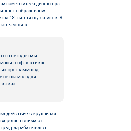
ам заместителя директора
высшего образования
тся 18 тыс. выпускников. В
ыс. человек.
то на сегодня мы
симально эффективно
ных программ под
ется ли молодой
рюгина.
имодействие с крупными
и хорошо понимают
нтры, разрабатывают