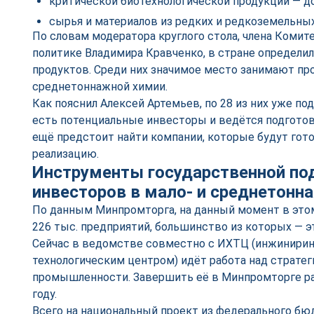
критической биотехнологической продукции — до
сырья и материалов из редких и редкоземельных
По словам модератора круглого стола, члена Комит
политике Владимира Кравченко, в стране определи
продуктов. Среди них значимое место занимают про
среднетоннажной химии.
Как пояснил Алексей Артемьев, по 28 из них уже по
есть потенциальные инвесторы и ведётся подготов
ещё предстоит найти компании, которые будут гот
реализацию.
Инструменты государственной по
инвесторов в мало- и среднетон
По данным Минпромторга, на данный момент в это
226 тыс. предприятий, большинство из которых — э
Сейчас в ведомстве совместно с ИХТЦ (инжинири
технологическим центром) идёт работа над страте
промышленности. Завершить её в Минпромторге р
году.
Всего на национальный проект из федерального бюд