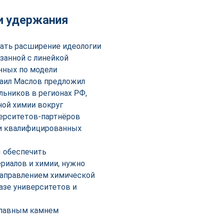
и удержания
ать расширение идеологии
язанной с линейкой
нных по модели
хаил Маслов предложил
ьников в регионах РФ,
ной химии вокруг
ерситетов-партнёров
и квалифицированных
ы обеспечить
риалов и химии, нужно
направлением химической
азе университетов и
 главным камнем