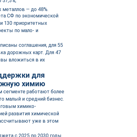
 57,5%,
 металлов — до 48%.
ета СФ по экономической
ли 130 приоритетных
екты по мало- и
дписаны соглашения, для 55
ка дорожных карт. Для 47
овы вложиться в их
ддержки для
нажную химию
м сегменте работают более
то малый и средний бизнес.
нговым химико-
гией развития химической
ассчитывают уже в этом
жета с 2025 по 2030 годы