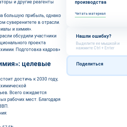
заторы и другие реагенты
производства
Читать материал
на большую прибыль, однако
ом суверенитете в отрасли.
иалы и химия».
расли обсудили участники
Нашли ошибку?
ационального проекта
Выделите ее мышкой и
нажмите Ctrl + Enter
 химии. Подготовка кадров»
имия»: целевые
Поделиться
тоит достичь к 2030 году,
 химической
ев. Всего ожидается
ых рабочих мест. Благодаря
 ВВП.
ния: