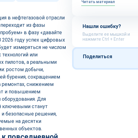
Читать материал
ия в нефтегазовой отрасли
 переходит из фазы
Нашли ошибку?
опробуем» в фазу «давайте
Выделите ее мышкой и
нажмите Ctrl + Enter
В 2026 году успех цифровых
будет измеряться не числом
 технологий или
Поделиться
х пилотов, а реальными
и: ростом добычи,
ей бурения, сокращением
а ремонтах, снижением
ат и повышением
 оборудования. Для
й ключевыми станут
 и безопасные решения,
емые на десятки
венных объектов.
 к повседневной