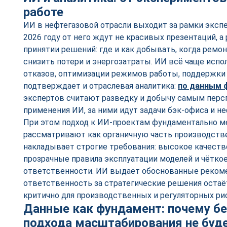
работе
ИИ в нефтегазовой отрасли выходит за рамки эксп
2026 году от него ждут не красивых презентаций, а
принятии решений: где и как добывать, когда ремо
снизить потери и энергозатраты. ИИ всё чаще испо
отказов, оптимизации режимов работы, поддержки г
подтверждает и отраслевая аналитика:
по данным 
экспертов считают разведку и добычу самым пер
применения ИИ, за ними идут задачи бэк-офиса и н
При этом подход к ИИ-проектам фундаментально мен
рассматривают как органичную часть производстве
накладывает строгие требования: высокое качеств
прозрачные правила эксплуатации моделей и чётко
ответственности. ИИ выдаёт обоснованные рекоме
ответственность за стратегические решения остаёт
критично для производственных и регуляторных ри
Данные как фундамент: почему б
подхода масштабирования не буд