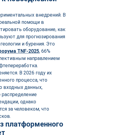
ериментальных внедрений. В
 реальной помощи в
нтировать оборудование, как
льзуют для прогнозирования
еологии и бурения. Это
форума T
N
F-2025
, 66%
спективным направлением
ефтепереработка.
яется. В 2026 году их
нного процесса, что
о входных данных,
е распределение
ндации, однако
ся за человеком, что
сков.
ез платформенного
ет