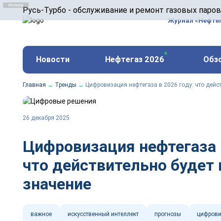
ООО «Русь-Турбо» занимается сервисом газовых и
Русь-Турбо - обслуживание и ремонт газовых паро
оборудования ТЭС, зарубежных поршневых машин и
Журнал «Нефте
и других предприятиях.
https://russturbo.ru/
Реклама. ООО «Русь-Турбо», ИНН 7802588950
Новости
Нефтегаз 2026
Обз
erid: F7NfYUJCUneVdwPs4znf
Главная
→
Тренды
→
Цифровизация нефтегаза в 2026 году: что дейс
26 декабря 2025
Цифровизация нефтегаза в
что действительно будет
значение⠀
важное
искусственный интеллект
прогнозы
цифрови