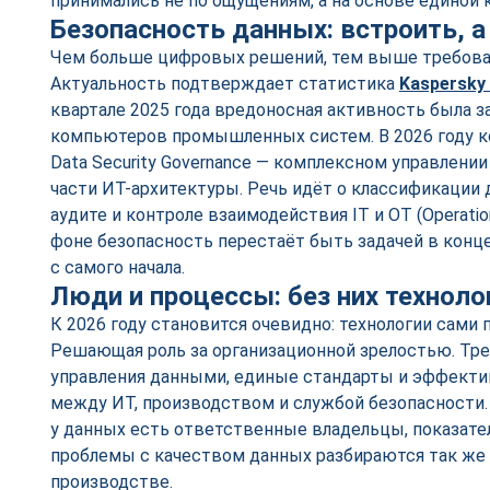
принимались не по ощущениям, а на основе единой 
Безопасность данных: встроить, а
Чем больше цифровых решений, тем выше требован
Актуальность подтверждает статистика
Kaspersky
квартале 2025 года вредоносная активность была з
компьютеров промышленных систем. В 2026 году к
Data Security Governance — комплексном управлени
части ИТ-архитектуры. Речь идёт о классификации 
аудите и контроле взаимодействия IT и OT (Operation
фоне безопасность перестаёт быть задачей в конц
с самого начала.
Люди и процессы: без них техноло
К 2026 году становится очевидно: технологии сами 
Решающая роль за организационной зрелостью. Тр
управления данными, единые стандарты и эффект
между ИТ, производством и службой безопасности. 
у данных есть ответственные владельцы, показател
проблемы с качеством данных разбираются так же с
производстве.