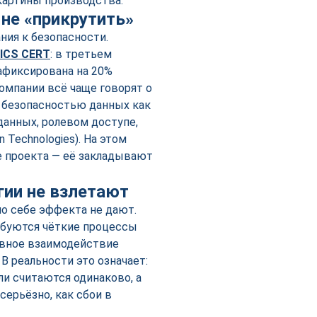
картины производства.
 не «прикрутить»
ия к безопасности.
 ICS CERT
: в третьем
афиксирована на 20%
омпании всё чаще говорят о
и безопасностью данных как
данных, ролевом доступе,
 Technologies). На этом
е проекта — её закладывают
гии не взлетают
по себе эффекта не дают.
ебуются чёткие процессы
ивное взаимодействие
В реальности это означает:
и считаются одинаково, а
ерьёзно, как сбои в