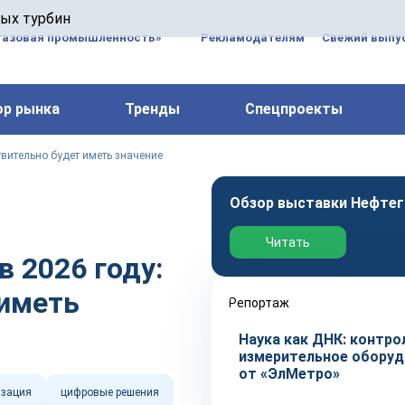
 паровых турбин, комплексным ремонтом, восстановлени
вых турбин
 компрессоров, которые работают на нефтегазовых, неф
газовая промышленность»
Рекламодателям
Свежий выпус
ор рынка
Тренды
Спецпроекты
твительно будет иметь значение⠀
Обзор выставки Нефтег
Читать
 2026 году:
 иметь
Репортаж
Наука как ДНК: контро
измерительное оборуд
от «ЭлМетро»
зация
цифровые решения