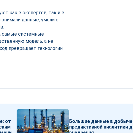
т как в экспертов, так и в
понимали данные, умели с
в.
 а самые системные
дственную модель, а не
дход превращает технологии
⠀
е: от
Большие данные в добыче:
еским
предиктивной аналитики д
емени
внедрения