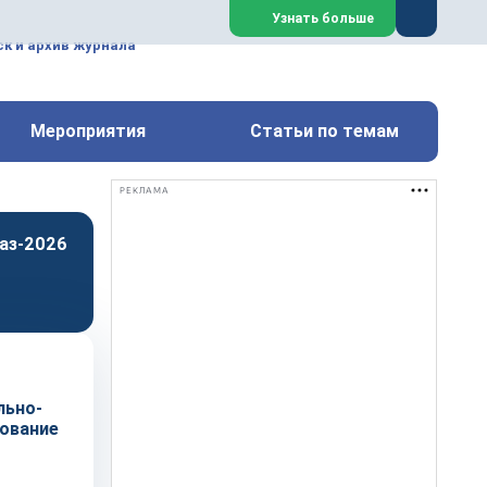
ем, техническим обслуживанием
Узнать больше
техимических, металлургических
к и архив журнала
Перейти на сайт
Закрыть
Мероприятия
Статьи по темам
РЕКЛАМА
аз-2026
льно-
ование