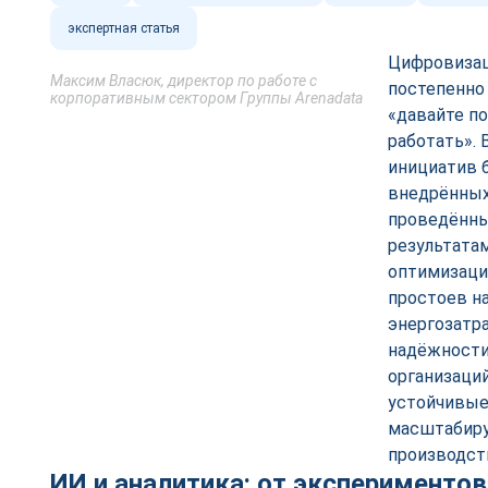
экспертная статья
Цифровизац
Максим Власюк, директор по работе с
постепенно
корпоративным сектором Группы Arenadata
«давайте п
работать». 
инициатив 
внедрённых
проведённы
результатам
оптимизаци
простоев н
энергозатр
надёжности
организаци
устойчивые
масштабиру
производст
ИИ и аналитика: от экспериментов