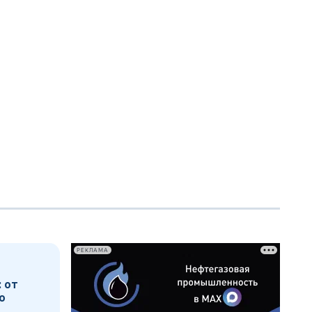
РЕКЛАМА
 от
о