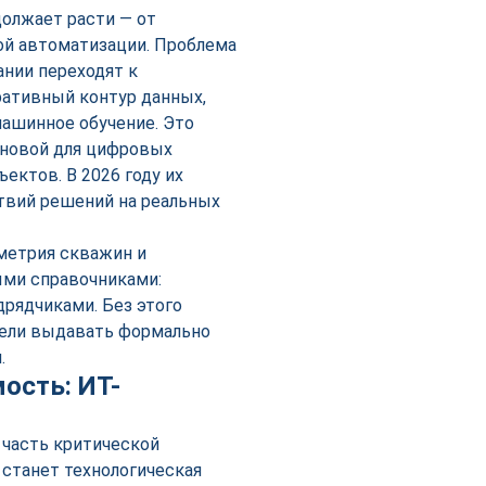
олжает расти — от
й автоматизации. Проблема
ании переходят к
ативный контур данных,
машинное обучение. Это
сновой для цифровых
ктов. В 2026 году их
твий решений на реальных
метрия скважин и
ыми справочниками:
дрядчиками. Без этого
дели выдавать формально
.
ость: ИТ-
часть критической
 станет технологическая