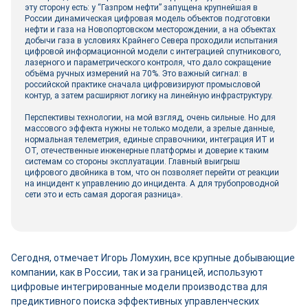
эту сторону есть: у “Газпром нефти” запущена крупнейшая в
России динамическая цифровая модель объектов подготовки
нефти и газа на Новопортовском месторождении, а на объектах
добычи газа в условиях Крайнего Севера проходили испытания
цифровой информационной модели с интеграцией спутникового,
лазерного и параметрического контроля, что дало сокращение
объёма ручных измерений на 70%. Это важный сигнал: в
российской практике сначала цифровизируют промысловой
контур, а затем расширяют логику на линейную инфраструктуру.
Перспективы технологии, на мой взгляд, очень сильные. Но для
массового эффекта нужны не только модели, а зрелые данные,
нормальная телеметрия, единые справочники, интеграция ИТ и
ОТ, отечественные инженерные платформы и доверие к таким
системам со стороны эксплуатации. Главный выигрыш
цифрового двойника в том, что он позволяет перейти от реакции
на инцидент к управлению до инцидента. А для трубопроводной
сети это и есть самая дорогая разница».
Сегодня, отмечает Игорь Ломухин, все крупные добывающие
компании, как в России, так и за границей, используют
цифровые интегрированные модели производства для
предиктивного поиска эффективных управленческих