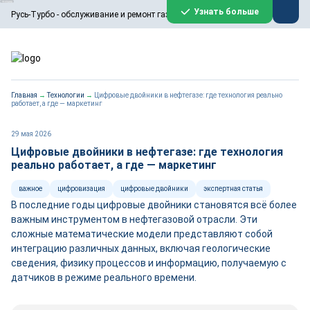
ООО «Русь-Турбо» занимается сервисом газовых и паровых
Узнать больше
Русь-Турбо - обслуживание и ремонт газовых паровых турбин
турбин, комплексным ремонтом, восстановлением,
техническим обслуживанием оборудования ТЭС,
зарубежных поршневых машин и компрессоров, которые
работают на нефтегазовых, нефтехимических,
металлургических и других предприятиях.
https://russturbo.ru/
Реклама. ООО «Русь-Турбо», ИНН 7802588950
Главная
→
Технологии
→
Цифровые двойники в нефтегазе: где технология реально
erid: F7NfYUJCUneVdwPs4znf
работает, а где — маркетинг
Перейти на сайт
Закрыть
29 мая 2026
Цифровые двойники в нефтегазе: где технология
реально работает, а где — маркетинг
важное
цифровизация
цифровые двойники
экспертная статья
В последние годы цифровые двойники становятся всё более
важным инструментом в нефтегазовой отрасли. Эти
сложные математические модели представляют собой
интеграцию различных данных, включая геологические
сведения, физику процессов и информацию, получаемую с
датчиков в режиме реального времени.