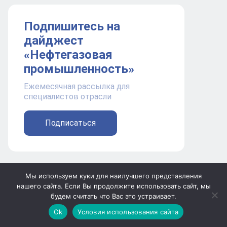
Подпишитесь на
дайджест
«Нефтегазовая
промышленность»
Ежемесячная рассылка для
специалистов отрасли
Подписаться
Мы используем куки для наилучшего представления
Проект компании PromoGroup Media.
нашего сайта. Если Вы продолжите использовать сайт, мы
будем считать что Вас это устраивает.
Контакты редакции и отдела продаж:
+7 391 219 01 19
Ok
Условия использования сайта
adv.np@pgmedia.ru