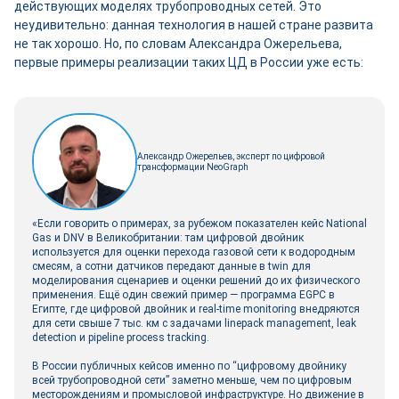
действующих моделях трубопроводных сетей. Это
неудивительно: данная технология в нашей стране развита
не так хорошо. Но, по словам Александра Ожерельева,
первые примеры реализации таких ЦД в России уже есть:
Александр Ожерельев, эксперт по цифровой
трансформации NeoGraph
«Если говорить о примерах, за рубежом показателен кейс National
Gas и DNV в Великобритании: там цифровой двойник
используется для оценки перехода газовой сети к водородным
смесям, а сотни датчиков передают данные в twin для
моделирования сценариев и оценки решений до их физического
применения. Ещё один свежий пример — программа EGPC в
Египте, где цифровой двойник и real-time monitoring внедряются
для сети свыше 7 тыс. км с задачами linepack management, leak
detection и pipeline process tracking.
В России публичных кейсов именно по “цифровому двойнику
всей трубопроводной сети” заметно меньше, чем по цифровым
месторождениям и промысловой инфраструктуре. Но движение в