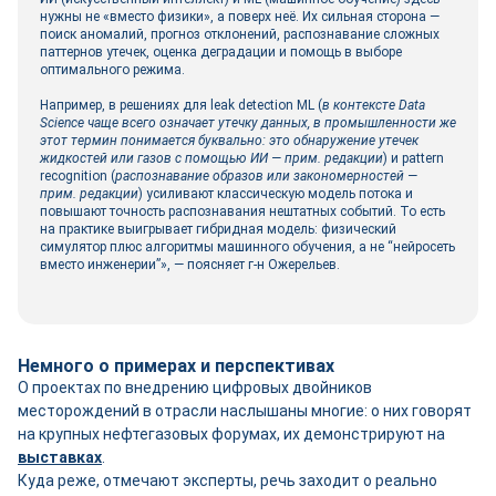
нужны не «вместо физики», а поверх неё. Их сильная сторона —
поиск аномалий, прогноз отклонений, распознавание сложных
паттернов утечек, оценка деградации и помощь в выборе
оптимального режима.
Например, в решениях для leak detection ML (
в контексте Data
Science чаще всего означает утечку данных, в промышленности же
этот термин понимается буквально: это обнаружение утечек
жидкостей или газов с помощью ИИ — прим. редакции
) и pattern
recognition (
распознавание образов или закономерностей —
прим. редакции
) усиливают классическую модель потока и
повышают точность распознавания нештатных событий. То есть
на практике выигрывает гибридная модель: физический
симулятор плюс алгоритмы машинного обучения, а не “нейросеть
вместо инженерии”», — поясняет г-н Ожерельев.
Немного о примерах и перспективах
О проектах по внедрению цифровых двойников
месторождений в отрасли наслышаны многие: о них говорят
на крупных нефтегазовых форумах, их демонстрируют на
выставках
.
Куда реже, отмечают эксперты, речь заходит о реально