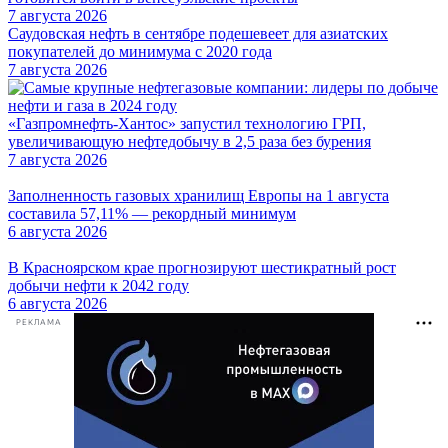
7 августа 2026
Саудовская нефть в сентябре подешевеет для азиатских
покупателей до минимума с 2020 года
7 августа 2026
«Газпромнефть-Хантос» запустил технологию ГРП,
увеличивающую нефтедобычу в 2,5 раза без бурения
7 августа 2026
Заполненность газовых хранилищ Европы на 1 августа
составила 57,11% — рекордный минимум
6 августа 2026
В Красноярском крае прогнозируют шестикратный рост
добычи нефти к 2042 году
6 августа 2026
РЕКЛАМА