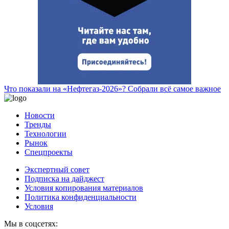
Что показали на «Нефтегаз-2026»? Собрали всё самое важное
Новости
Тренды
Технологии
Рынок
Спецпроекты
Экспертный совет
Подписка на дайджест
Условия копирования материалов
Политика конфиденциальности
Условия
Мы в соцсетях: