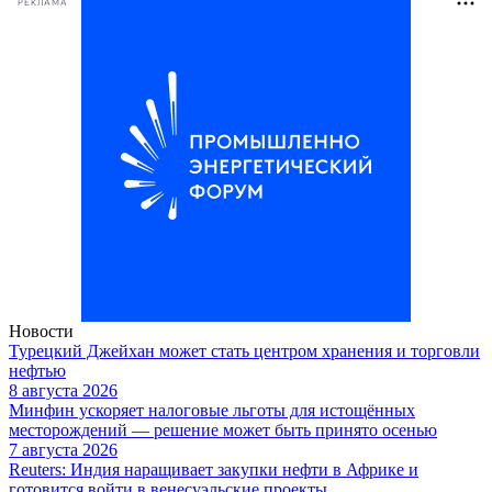
РЕКЛАМА
Новости
Турецкий Джейхан может стать центром хранения и торговли
нефтью
8 августа 2026
Минфин ускоряет налоговые льготы для истощённых
месторождений — решение может быть принято осенью
7 августа 2026
Reuters: Индия наращивает закупки нефти в Африке и
готовится войти в венесуэльские проекты