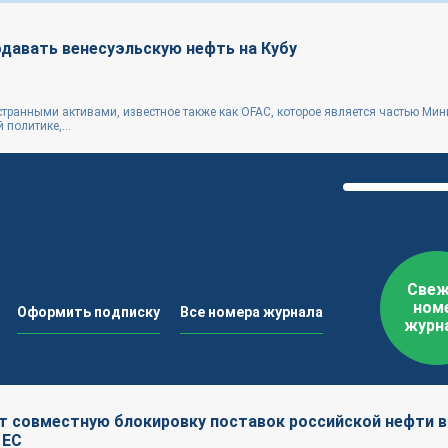
давать венесуэльскую нефть на Кубу
странными активами, известное также как OFAC, которое является частью Мин
политике,...
Свеж
ном
Оформить подписку
Все номера журнала
журн
т совместную блокировку поставок российской нефти в
 ЕС