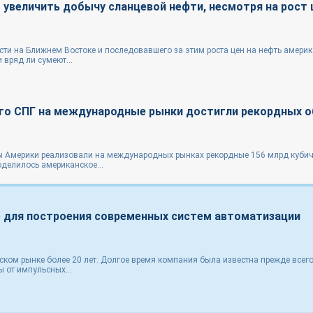
увеличить добычу сланцевой нефти, несмотря на рост 
ти на Ближнем Востоке и последовавшего за этим роста цен на нефть амери
вряд ли сумеют...
го СПГ на международные рынки достигли рекордных 
ы Америки реализовали на международных рынках рекордные 156 млрд кубич
делилось американское...
 для построения современных систем автоматизации
ском рынке более 20 лет. Долгое время компания была известна прежде всего
 от импульсных...