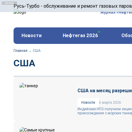
ООО «Русь-Турбо» занимается сервисом газовых и
Русь-Турбо - обслуживание и ремонт газовых паро
оборудования ТЭС, зарубежных поршневых машин и
Журнал «Нефте
и других предприятиях.
https://russturbo.ru/
Реклама. ООО «Русь-Турбо», ИНН 7802588950
Новости
Нефтегаз 2026
Обз
erid: F7NfYUJCUneVdwPs4znf
Главная
→
США
США
США на месяц разреши
Новости
6 марта 2026
Индийские НПЗ получили лиценз
происхождения с морских танкер