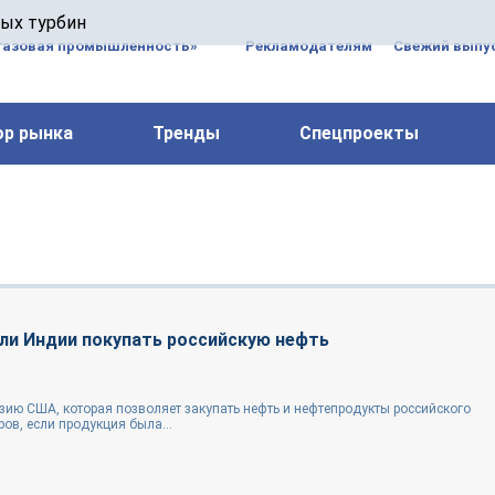
 паровых турбин, комплексным ремонтом, восстановлени
вых турбин
 компрессоров, которые работают на нефтегазовых, неф
газовая промышленность»
Рекламодателям
Свежий выпус
ор рынка
Тренды
Спецпроекты
ли Индии покупать российскую нефть
ию США, которая позволяет закупать нефть и нефтепродукты российского
ов, если продукция была...