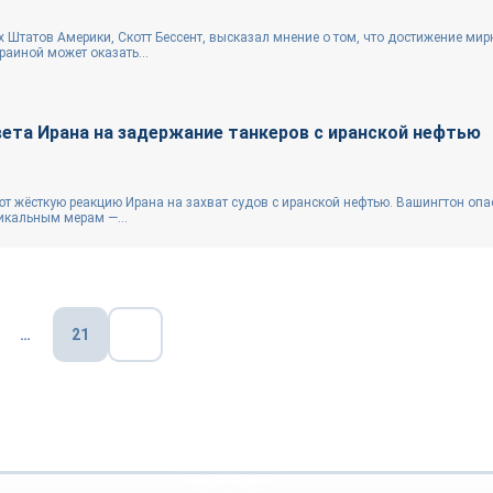
Штатов Америки, Скотт Бессент, высказал мнение о том, что достижение мир
аиной может оказать...
ета Ирана на задержание танкеров с иранской нефтью
 жёсткую реакцию Ирана на захват судов с иранской нефтью. Вашингтон опас
икальным мерам —...
…
21