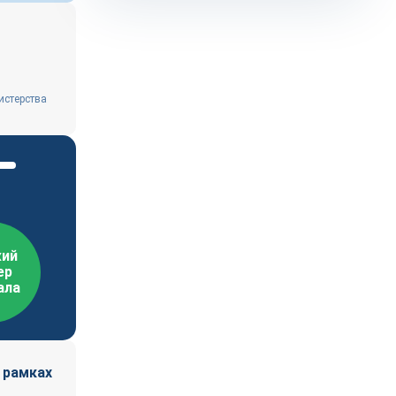
истерства
ий
ер
ала
 рамках