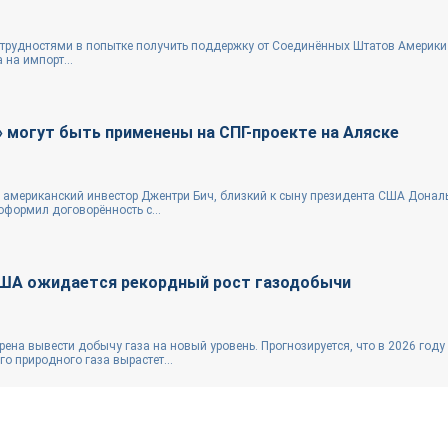
 трудностями в попытке получить поддержку от Соединённых Штатов Америки 
 на импорт...
 могут быть применены на СПГ-проекте на Аляске
 американский инвестор Джентри Бич, близкий к сыну президента США Донал
оформил договорённость с...
США ожидается рекордный рост газодобычи
ена вывести добычу газа на новый уровень. Прогнозируется, что в 2026 году
о природного газа вырастет...