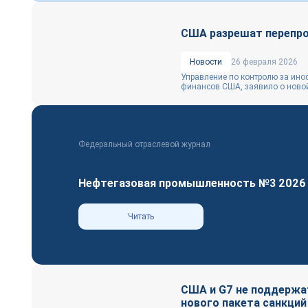
США разрешат перепро
Новости
26 февраля 2026
Управление по контролю за ино
финансов США, заявило о новой 
Федеральный отраслевой журнал
Нефтегазовая промышленность №3 2026
Читать
США и G7 не поддержа
нового пакета санкций