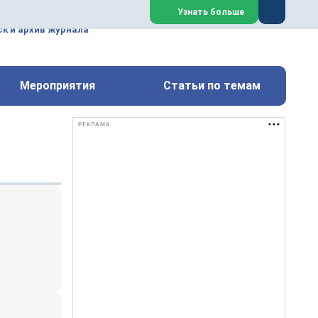
ем, техническим обслуживанием
Узнать больше
техимических, металлургических
к и архив журнала
Перейти на сайт
Закрыть
Мероприятия
Статьи по темам
РЕКЛАМА