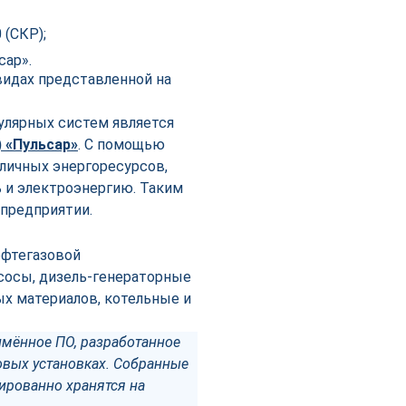
 (СКР);
сар».
видах представленной на
пулярных систем является
) «Пульсар»
. С помощью
личных энергоресурсов,
ь и электроэнергию. Таким
предприятии.
ефтегазовой
сосы, дизель-генераторные
ых материалов, котельные и
имённое ПО, разработанное
ровых установках. Собранные
ированно хранятся на