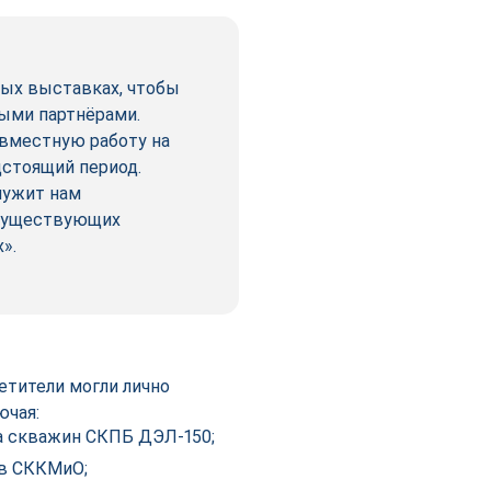
вых выставках, чтобы
ыми партнёрами.
овместную работу на
дстоящий период.
лужит нам
 существующих
ых».
етители могли лично
ючая:
а скважин СКПБ ДЭЛ-150;
ов СККМиО;