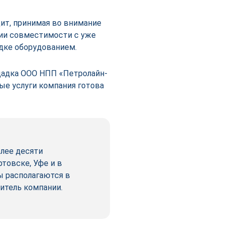
т, принимая во внимание
нии совместимости с уже
дке оборудованием.
щадка ООО НПП «Петролайн-
ые услуги компания готова
олее десяти
товске, Уфе и в
 располагаются в
итель компании.