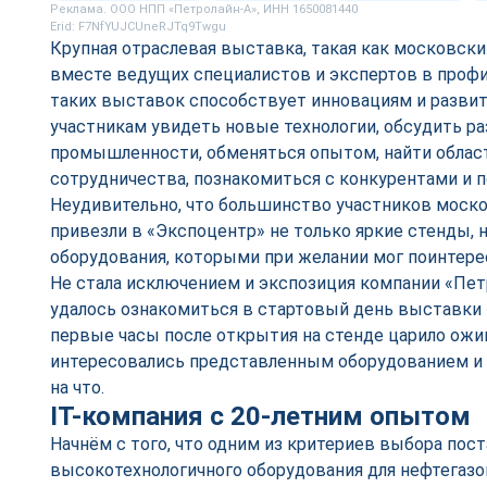
Реклама. ООО НПП «Петролайн-А», ИНН 1650081440
Erid: F7NfYUJCUneRJTq9Twgu
Крупная отраслевая выставка, такая как московски
вместе ведущих специалистов и экспертов в проф
таких выставок способствует инновациям и развит
участникам увидеть новые технологии, обсудить р
промышленности, обменяться опытом, найти облас
сотрудничества, познакомиться с конкурентами и 
Неудивительно, что большинство участников моск
привезли в «Экспоцентр» не только яркие стенды, н
оборудования, которыми при желании мог поинтер
Не стала исключением и экспозиция компании «Петр
удалось ознакомиться в стартовый день выставки 
первые часы после открытия на стенде царило ожи
интересовались представленным оборудованием и 
на что.
IT-компания с 20-летним опытом
Начнём с того, что одним из критериев выбора пос
высокотехнологичного оборудования для нефтегазо