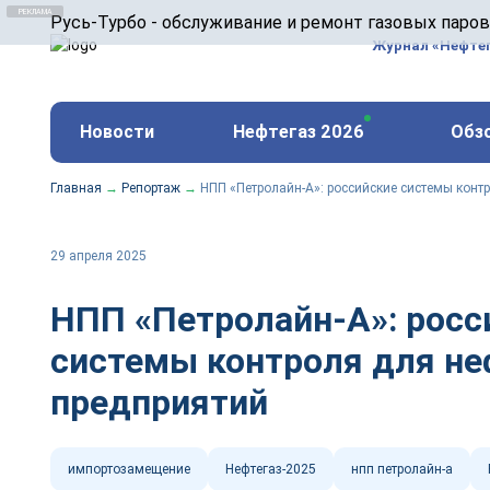
ООО «Русь-Турбо» занимается сервисом газовых и
Русь-Турбо - обслуживание и ремонт газовых паро
оборудования ТЭС, зарубежных поршневых машин и
Журнал «Нефте
и других предприятиях.
https://russturbo.ru/
Реклама. ООО «Русь-Турбо», ИНН 7802588950
Новости
Нефтегаз 2026
Обз
erid: F7NfYUJCUneVdwPs4znf
Главная
→
Репортаж
→
НПП «Петролайн-А»: российские системы конт
29 апреля 2025
НПП «Петролайн-А»: росс
системы контроля для н
предприятий
импортозамещение
Нефтегаз-2025
нпп петролайн-а