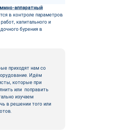
аммно-аппаратный
ется в контроле параметров
работ, капитального и
дочного бурения в
ые приходят нам со
борудование. Идём
исты, которые при
олнить или поправить
тально изучаем
чь в решении того или
отов.