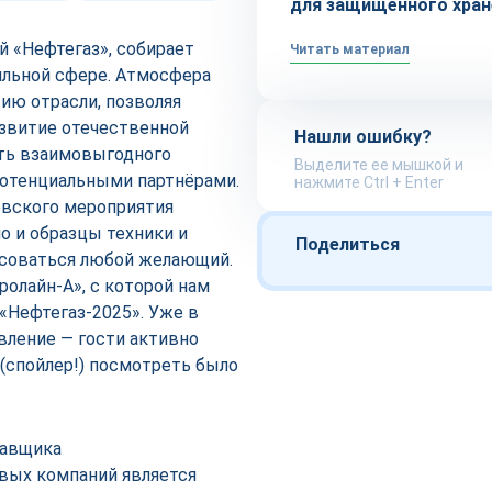
для защищённого хран
й «Нефтегаз», собирает
Читать материал
ильной сфере. Атмосфера
ию отрасли, позволяя
азвитие отечественной
Нашли ошибку?
ть взаимовыгодного
Выделите ее мышкой и
потенциальными партнёрами.
нажмите Ctrl + Enter
овского мероприятия
о и образцы техники и
Поделиться
есоваться любой желающий.
олайн-А», с которой нам
«Нефтегаз-2025». Уже в
вление — гости активно
(спойлер!) посмотреть было
тавщика
вых компаний является