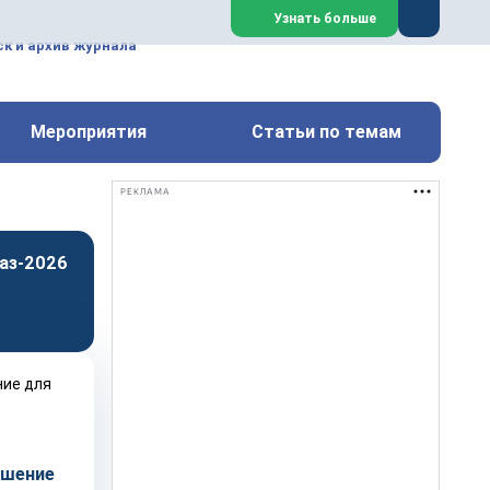
ем, техническим обслуживанием
Узнать больше
техимических, металлургических
к и архив журнала
Перейти на сайт
Закрыть
Мероприятия
Статьи по темам
РЕКЛАМА
аз-2026
ешение