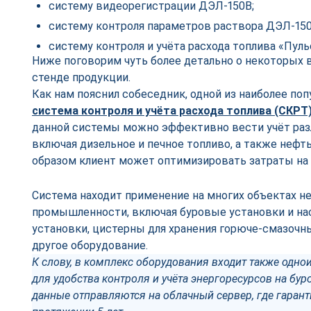
систему видеорегистрации ДЭЛ-150В;
систему контроля параметров раствора ДЭЛ-150
систему контроля и учёта расхода топлива «Пуль
Ниже поговорим чуть более детально о некоторых 
стенде продукции.
Как нам пояснил собеседник, одной из наиболее по
система контроля и учёта расхода топлива (СКРТ
данной системы можно эффективно вести учёт раз
включая дизельное и печное топливо, а также нефт
образом клиент может оптимизировать затраты на 
Система находит применение на многих объектах н
промышленности, включая буровые установки и на
установки, цистерны для хранения горюче-смазочн
другое оборудование.
К слову, в комплекс оборудования входит также одно
для удобства контроля и учёта энергоресурсов на бу
данные отправляются на облачный сервер, где гарант