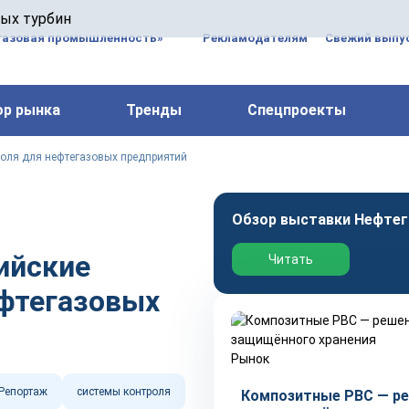
 паровых турбин, комплексным ремонтом, восстановлени
вых турбин
 компрессоров, которые работают на нефтегазовых, неф
газовая промышленность»
Рекламодателям
Свежий выпус
ор рынка
Тренды
Спецпроекты
роля для нефтегазовых предприятий
Обзор выставки Нефтег
ийские
Читать
ефтегазовых
Рынок
Репортаж
системы контроля
Композитные РВС — р