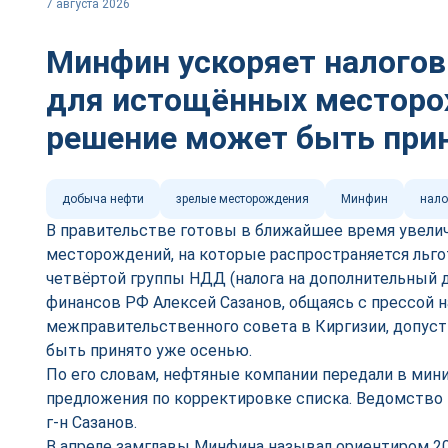
7 августа 2026
Минфин ускоряет налого
для истощённых местор
решение может быть при
добыча нефти
зрелые месторождения
Минфин
нало
В правительстве готовы в ближайшее время увели
месторождений, на которые распространяется льг
четвёртой группы НДД (налога на дополнительный 
финансов РФ Алексей Сазанов, общаясь с прессой н
межправительственного совета в Киргизии, допуст
быть принято уже осенью.
По его словам, нефтяные компании передали в мин
предложения по корректировке списка. Ведомство 
г-н Сазанов.
В апреле замглавы Минфина называл ориентиром 2