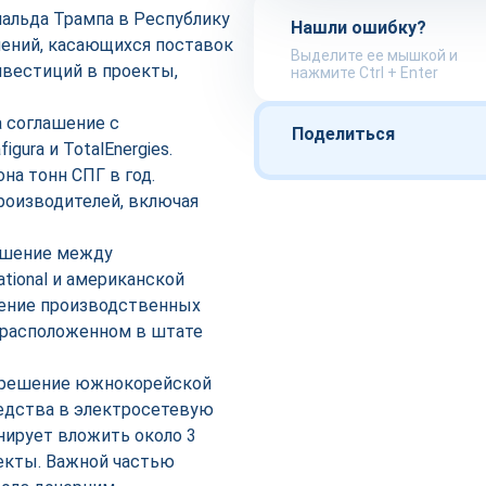
альда Трампа в Республику
Нашли ошибку?
ений, касающихся поставок
Выделите ее мышкой и
нвестиций в проекты,
нажмите Ctrl + Enter
ла соглашение с
Поделиться
ura и TotalEnergies.
на тонн СПГ в год.
роизводителей, включая
лашение между
ional и американской
ирение производственных
 расположенном в штате
 решение южнокорейской
редства в электросетевую
нирует вложить около 3
оекты. Важной частью