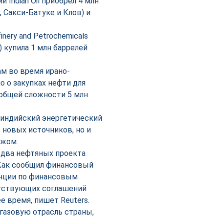
Indian Oil приобрёл 4 млн
 Сакси-Батуке и Клов) и
ery and Petrochemicals
 купила 1 млн баррелей
м во время ирано-
о о закупках нефти для
 в общей сложности 5 млн
 индийский энергетический
 новых источников, но и
ежом.
два нефтяных проекта
Как сообщил финансовый
енции по финансовым
етствующих соглашений
 время, пишет Reuters.
газовую отрасль страны,