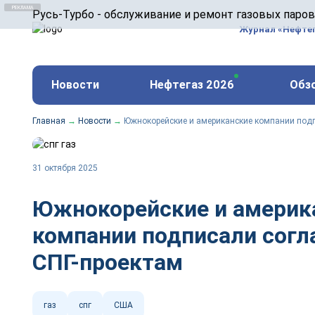
ООО «Русь-Турбо» занимается сервисом газовых и
Русь-Турбо - обслуживание и ремонт газовых паро
оборудования ТЭС, зарубежных поршневых машин и
Журнал «Нефте
и других предприятиях.
https://russturbo.ru/
Реклама. ООО «Русь-Турбо», ИНН 7802588950
Новости
Нефтегаз 2026
Обз
erid: F7NfYUJCUneVdwPs4znf
Главная
→
Новости
→
Южнокорейские и американские компании подп
31 октября 2025
Южнокорейские и америк
компании подписали согл
СПГ-проектам
газ
спг
США