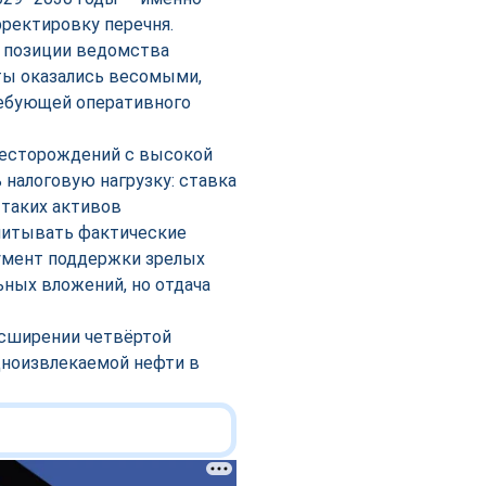
рректировку перечня.
в позиции ведомства
ты оказались весомыми,
ребующей оперативного
месторождений с высокой
 налоговую нагрузку: ставка
 таких активов
учитывать фактические
румент поддержки зрелых
ьных вложений, но отдача
асширении четвёртой
дноизвлекаемой нефти в