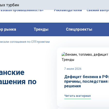
 паровых турбин, комплексным ремонтом, восстановлени
вых турбин
 компрессоров, которые работают на нефтегазовых, неф
газовая промышленность»
Рекламодателям
Свежий выпус
ор рынка
Тренды
Спецпроекты
исали соглашения по СПГ-проектам
Тренды
7 июля 2026
анские
Дефицит бензина в РФ:
ашения по
причины, последствия 
решения
Читать материал