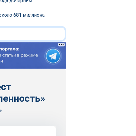
вода дочерним
около 681 миллиона
ест
ленность»
и