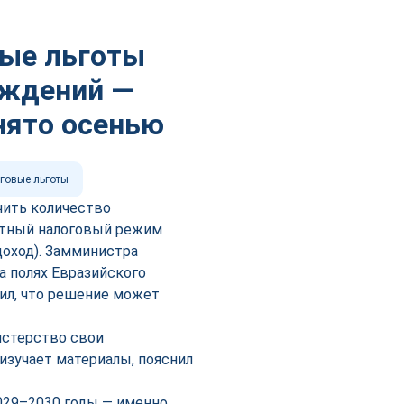
вые льготы
ождений —
нято осенью
говые льготы
чить количество
отный налоговый режим
доход). Замминистра
а полях Евразийского
ил, что решение может
истерство свои
изучает материалы, пояснил
029–2030 годы — именно