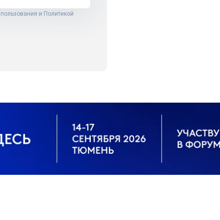
 пользования
и
Политикой