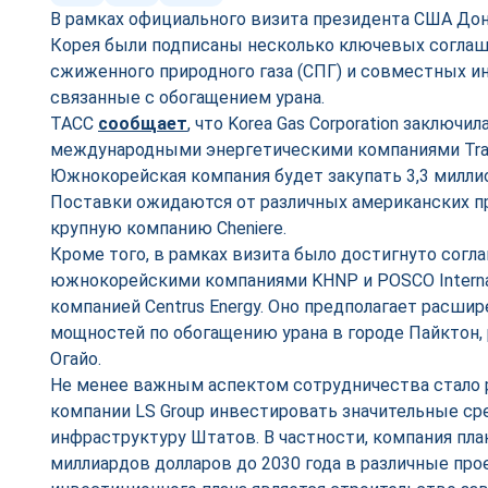
В рамках официального визита президента США Дон
Корея были подписаны несколько ключевых соглаш
сжиженного природного газа (СПГ) и совместных и
связанные с обогащением урана.
ТАСС
сообщает
, что Korea Gas Corporation заключи
международными энергетическими компаниями Trafig
Южнокорейская компания будет закупать 3,3 миллио
Поставки ожидаются от различных американских п
крупную компанию Cheniere.
Кроме того, в рамках визита было достигнуто сог
южнокорейскими компаниями KHNP и POSCO Internat
компанией Centrus Energy. Оно предполагает расш
мощностей по обогащению урана в городе Пайктон,
Огайо.
Не менее важным аспектом сотрудничества стало
компании LS Group инвестировать значительные с
инфраструктуру Штатов. В частности, компания пла
миллиардов долларов до 2030 года в различные пр