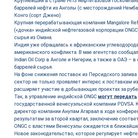
Крупнейший в стране НПЗ нефтегазовой госкомпании 
баррелей нефти из Анголы (с месторождений Немба,
Конго (сорт Джено).
Крупная перерабатывающая компания Mangalore Refin
(«дочка» индийской нефтегазовой корпорации ONGC)
сырья из Омана.
Индия уже обращалась к африканским углеводорода
американского конфликта. В мае агентство сообщал
Indian Oil Corp в Анголе и Нигерии, а также в ОАЭ –
баррелей сырья.
На фоне снижения поставок из Персидского залива
сектор не только проявляет интерес к поставкам из
расширяет участие в добывающих проектах за руб
Так, в управление индийской ONGC
могут передать
государственной венесуэльской компании PDVSA. 
директор компании Анупам Агарвал в ходе конфер
результатам за второй квартал, заключение соотв
ONGC с властями Венесуэлы ожидается в ближайшее
Новое законодательство, которое регулирует нефте