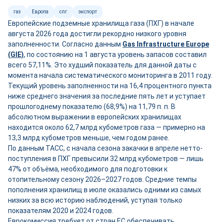
газ
Европа
спг
экспорт
Европейские подземные хранилища газа (ПХГ) в начале
августа 2026 года достигли рекордно низкого уровня
заполненности. Согласно данным
Gas Infrastructure Europe
(GIE)
, по состоянию на 1 августа уровень запасов составил
всего 57,11%. Это худший показатель для данной даты с
момента начала систематического мониторинга в 2011 году.
Текущий уровень заполненности на 16,4 процентного пункта
ниже среднего значения за последние пять лет и уступает
прошлогоднему показателю (68,9%) на 11,79 п. п. В
абсолютном выражении в европейских хранилищах
находится около 62,7 млрд кубометров газа — примерно на
13,3 млрд кубометров меньше, чем годом ранее.
По данным ТАСС, с начала сезона закачки в апреле нетто-
поступления в ПХГ превысили 32 млрд кубометров — лишь
47% от объёма, необходимого для подготовки к
отопительному сезону 2026–2027 годов. Средние темпы
пополнения хранилищ в июле оказались одними из самых
низких за всю историю наблюдений, уступая только
показателям 2020 и 2024 годов.
Еврокомиссия требует от стран ЕС обеспечивать