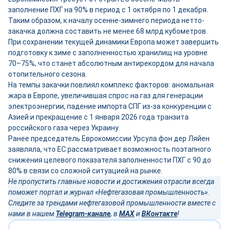
заполнение ПХГ на 90% в период с 1 октября по 1 декабря.
Таким образом, к началу осенне-зимнего периода нетто-
закачка должна составить не менее 68 млрд кубометров.
При сохранении текущей динамики Европа может завершить
подготовку к зиме с заполненностью хранилищ на уровне
70–75%, что станет абсолютным антирекордом для начала
отопительного сезона.
На темпы закачки повлиял комплекс факторов: аномальная
жара в Европе, увеличившая спрос на газ для генерации
электроэнергии, падение импорта СПГ из-за конкуренции с
Азией и прекращение с 1 января 2026 года транзита
российского газа через Украину.
Ранее председатель Еврокомиссии Урсула фон дер Ляйен
заявляла, что ЕС рассматривает возможность поэтапного
снижения целевого показателя заполненности ПХГ с 90 до
80% в связи со сложной ситуацией на рынке.
Не пропустить главные новости и достижения отрасли всегда
поможет портал и журнал «Нефтегазовая промышленность».
Следите за трендами нефтегазовой промышленности вместе с
нами в нашем
Telegram-канале
, в
MAX
и
ВКонтакте
!