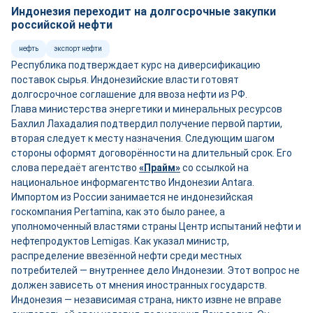
Индонезия переходит на долгосрочные закупки
российской нефти
нефть
экспорт нефти
Республика подтверждает курс на диверсификацию
поставок сырья. Индонезийские власти готовят
долгосрочное соглашение для ввоза нефти из РФ.
Глава министерства энергетики и минеральных ресурсов
Бахлил Лахадалия подтвердил получение первой партии,
вторая следует к месту назначения. Следующим шагом
стороны оформят договорённости на длительный срок. Его
слова передаёт агентство
«Прайм»
со ссылкой на
национальное информагентство Индонезии Antara.
Импортом из России занимается не индонезийская
госкомпания Pertamina, как это было ранее, а
уполномоченный властями страны Центр испытаний нефти и
нефтепродуктов Lemigas. Как указал министр,
распределение ввезённой нефти среди местных
потребителей — внутреннее дело Индонезии. Этот вопрос не
должен зависеть от мнения иностранных государств.
Индонезия — независимая страна, никто извне не вправе