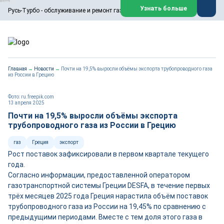
ООО «Русь-Турбо» занимается сервисом газовых и паровых
Узнать больше
Русь-Турбо - обслуживание и ремонт газовых паровых турбин
турбин, комплексным ремонтом, восстановлением,
техническим обслуживанием оборудования ТЭС,
зарубежных поршневых машин и компрессоров, которые
работают на нефтегазовых, нефтехимических,
металлургических и других предприятиях.
https://russturbo.ru/
Реклама. ООО «Русь-Турбо», ИНН 7802588950
Главная
→
Новости
→
Почти на 19,5% выросли объёмы экспорта трубопроводного газа
erid: F7NfYUJCUneVdwPs4znf
из России в Грецию
Перейти на сайт
Закрыть
Фото: ru.freepik.com
13 апреля 2025
Почти на 19,5% выросли объёмы экспорта
трубопроводного газа из России в Грецию
газ
Греция
экспорт
Рост поставок зафиксировали в первом квартале текущего
года.
Согласно информации, предоставленной оператором
газотранспортной системы Греции DESFA, в течение первых
трёх месяцев 2025 года Греция нарастила объём поставок
трубопроводного газа из России на 19,45% по сравнению с
предыдущими периодами. Вместе с тем доля этого газа в