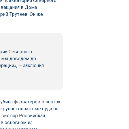
ы в акватории Северного
совещания в Доме
ий Трутнев. Он же
ории Северного
ли мы доведём до
рации», — заключил
убина фарватеров в портах
на крупнотоннажные суда не
о сих пор Российская
 в основном из