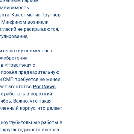
рованным парком
зависимость.
кта. Как отметил Трутнев,
и Минфином возникли
огласий не раскрываются,
гулирование,
ительству совместно с
риобретения
тв «Новатэка» с
 провёл предварительную
и СМП требуется не менее
щает агентство
PortNews
.
х работать в короткий
брь. Важно, что такая
иленный корпус, что делает
дноуглубительные работы в
я круглогодичного вывоза