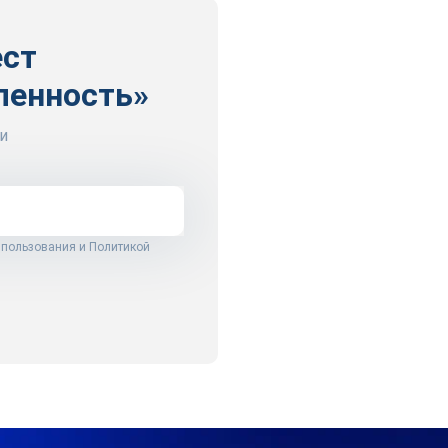
ест
ленность»
и
 пользования
и
Политикой