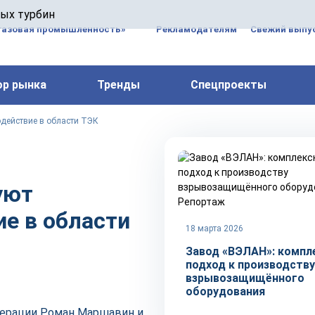
 паровых турбин, комплексным ремонтом, восстановлени
вых турбин
 компрессоров, которые работают на нефтегазовых, неф
газовая промышленность»
Рекламодателям
Свежий выпус
ор рынка
Тренды
Спецпроекты
одействие в области ТЭК
уют
Репортаж
е в области
18 марта 2026
Завод «ВЭЛАН»: компл
подход к производству
взрывозащищённого
оборудования
дерации Роман Маршавин и