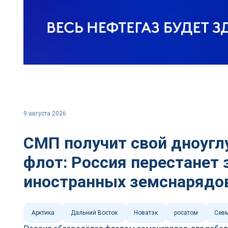
9 августа 2026
СМП получит свой дноуг
флот: Россия перестанет 
иностранных земснарядо
Арктика
Дальний Восток
Новатэк
росатом
Севм