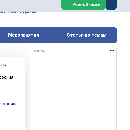
ем, техническим обслуживанием
Узнать больше
техимических, металлургических
к и архив журнала
Перейти на сайт
Закрыть
Мероприятия
Статьи по темам
РЕКЛАМА
ексный