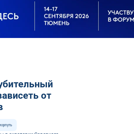
лубительный
зависеть от
в
орпуть