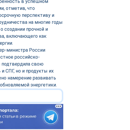
еренность в успешном
, отметив, что
осрочную перспективу и
удничества на многие годы
 о создании прочной и
ва, включающего как
ергии.
ьер-министра России
естное российско-
я подтвердила свою
и СПГ, но и продукты их
ено намерение развивать
зобновляемой энергетики.