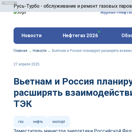
ООО «Русь-Турбо» занимается сервисом газовых и
Русь-Турбо - обслуживание и ремонт газовых паро
оборудования ТЭС, зарубежных поршневых машин и
Журнал «Нефте
и других предприятиях.
https://russturbo.ru/
Реклама. ООО «Русь-Турбо», ИНН 7802588950
Новости
Нефтегаз 2026
Обз
erid: F7NfYUJCUneVdwPs4znf
Главная
→
Новости
→
Вьетнам и Россия планируют расширять взаим
27 апреля 2025
Вьетнам и Россия планир
расширять взаимодействи
ТЭК
газ
нефть
экспорт
Заместитель министра энергетики Российской Фе