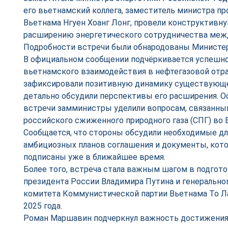
его вьетнамский коллега, заместитель министра п
Вьетнама Нгуен Хоанг Лонг, провели конструктивн
расширению энергетического сотрудничества межд
Подробности встречи были обнародованы Министе
В официальном сообщении подчёркивается успешно
вьетнамского взаимодействия в нефтегазовой отра
зафиксировали позитивную динамику существующег
детально обсудили перспективы его расширения. О
встречи замминистры уделили вопросам, связанны
российского сжиженного природного газа (СПГ) во 
Сообщается, что стороны обсудили необходимые дл
амбициозных планов соглашения и документы, ко
подписаны уже в ближайшее время.
Более того, встреча стала важным шагом в подгот
президента России Владимира Путина и генерально
комитета Коммунистической партии Вьетнама То Ла
2025 года.
Роман Маршавин подчеркнул важность достижения