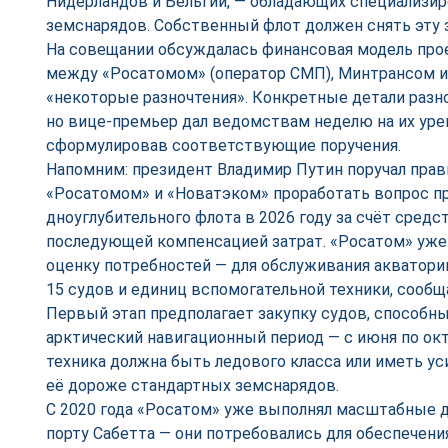
Нидерландов и Бельгии, — обладающих специализи
земснарядов. Собственный флот должен снять эту 
На совещании обсуждалась финансовая модель прое
между «Росатомом» (оператор СМП), Минтрансом 
«некоторые разночтения». Конкретные детали разн
но вице-премьер дал ведомствам неделю на их уре
сформулировав соответствующие поручения.
Напомним: президент Владимир Путин поручал прав
«Росатомом» и «Новатэком» проработать вопрос п
дноуглубительного флота в 2026 году за счёт средс
последующей компенсацией затрат. «Росатом» уже
оценку потребностей — для обслуживания акватори
15 судов и единиц вспомогательной техники, сооб
Первый этап предполагает закупку судов, способны
арктический навигационный период — с июня по октя
техника должна быть ледового класса или иметь ус
её дороже стандартных земснарядов.
С 2020 года «Росатом» уже выполнял масштабные 
порту Сабетта — они потребовались для обеспечени