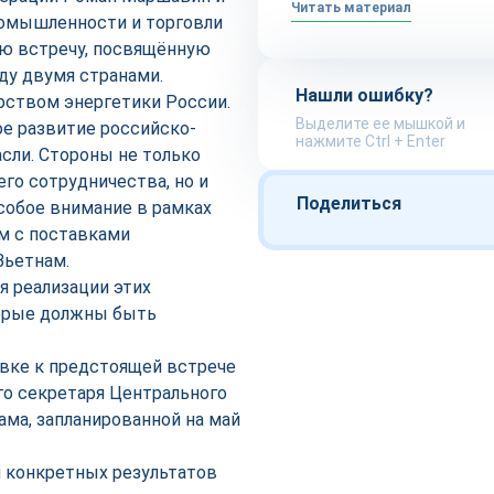
Читать материал
ромышленности и торговли
ую встречу, посвящённую
у двумя странами.
Нашли ошибку?
рством энергетики России.
Выделите ее мышкой и
е развитие российско-
нажмите Ctrl + Enter
сли. Стороны не только
о сотрудничества, но и
Поделиться
собое внимание в рамках
м с поставками
Вьетнам.
я реализации этих
торые должны быть
овке к предстоящей встрече
го секретаря Центрального
ма, запланированной на май
 конкретных результатов