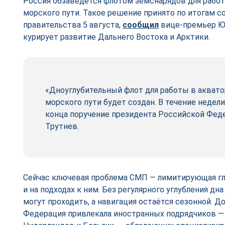
Россия обзаведётся флотом земснарядов для работ
морского пути. Такое решение принято по итогам 
правительства 5 августа,
сооб
щ
ил
вице-премьер Юр
курирует развитие Дальнего Востока и Арктики.
«Дноуглубительный флот для работы в акват
морского пути будет создан. В течение неде
конца поручение президента Российской Феде
Трутнев.
Сейчас ключевая проблема СМП — лимитирующая гл
и на подходах к ним. Без регулярного углубления д
могут проходить, а навигация остаётся сезонной. Д
Федерация привлекала иностранных подрядчиков —