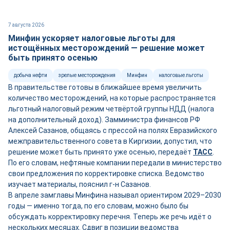
7 августа 2026
Минфин ускоряет налоговые льготы для
истощённых месторождений — решение может
быть принято осенью
добыча нефти
зрелые месторождения
Минфин
налоговые льготы
В правительстве готовы в ближайшее время увеличить
количество месторождений, на которые распространяется
льготный налоговый режим четвёртой группы НДД (налога
на дополнительный доход). Замминистра финансов РФ
Алексей Сазанов, общаясь с прессой на полях Евразийского
межправительственного совета в Киргизии, допустил, что
решение может быть принято уже осенью, передаёт
ТАСС
.
По его словам, нефтяные компании передали в министерство
свои предложения по корректировке списка. Ведомство
изучает материалы, пояснил г-н Сазанов.
В апреле замглавы Минфина называл ориентиром 2029–2030
годы — именно тогда, по его словам, можно было бы
обсуждать корректировку перечня. Теперь же речь идёт о
нескольких месяцах. Сдвиг в позиции ведомства