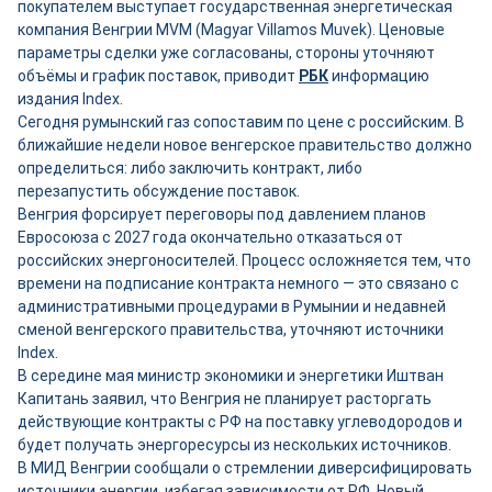
покупателем выступает государственная энергетическая
компания Венгрии MVM (Magyar Villamos Muvek). Ценовые
параметры сделки уже согласованы, стороны уточняют
объёмы и график поставок, приводит
РБК
информацию
издания Index.
Сегодня румынский газ сопоставим по цене с российским. В
ближайшие недели новое венгерское правительство должно
определиться: либо заключить контракт, либо
перезапустить обсуждение поставок.
Венгрия форсирует переговоры под давлением планов
Евросоюза с 2027 года окончательно отказаться от
российских энергоносителей. Процесс осложняется тем, что
времени на подписание контракта немного — это связано с
административными процедурами в Румынии и недавней
сменой венгерского правительства, уточняют источники
Index.
В середине мая министр экономики и энергетики Иштван
Капитань заявил, что Венгрия не планирует расторгать
действующие контракты с РФ на поставку углеводородов и
будет получать энергоресурсы из нескольких источников.
В МИД Венгрии сообщали о стремлении диверсифицировать
источники энергии, избегая зависимости от РФ. Новый