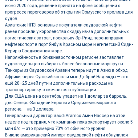
июня 2020 года, решение принято на фоне сообщений о
прогрессе переговоров об открытии Ормузского пролива для
судов.
Азиатские НПЗ, основные покупатели саудовской нефти,
ранее просили у королевства скидку из-за дополнительных
логистических затрат, поскольку Эр-Рияд перенаправил
нефтеэкспорт в порт Янбу в Красном море и египетский Сиди-
Керир в Средиземном море.
Напряжённость в ближневосточном регионе заставляет
судовладельцев выбирать более безопасные маршруты.
Танкеры из Саудовской Аравии теперь идут в Азию в обход
Африки, через Суэцкий канал и мыс Доброй Надежды — это
ещё 20–25 дней пути и дополнительные расходы на
транспортировку, отмечается в публикации.
Для США цена на сентябрь упадёт на 1 доллар за баррель,
для Северо-Западной Европы и Средиземноморского
региона — на 3 доллара.
Генеральный директор Saudi Aramco Амин Нассер на этой
неделе подтвердил, что компания пока экспортирует около 5
млн б/с — это примерно 70% от обычного уровня.
В июле американский импорт саудовской нефти обнулился