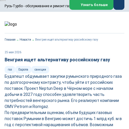
ООО «Русь-Турбо» занимается сервисом газовых и паровых
Узнать больше
Русь-Турбо - обслуживание и ремонт газовых паровых турбин
турбин, комплексным ремонтом, восстановлением,
техническим обслуживанием оборудования ТЭС,
зарубежных поршневых машин и компрессоров, которые
работают на нефтегазовых, нефтехимических,
металлургических и других предприятиях.
https://russturbo.ru/
Реклама. ООО «Русь-Турбо», ИНН 7802588950
Главная
→
Новости
→
Венгрия ищет альтернативу российскому газу
erid: F7NfYUJCUneVdwPs4znf
Перейти на сайт
Закрыть
25 мая 2026
Венгрия ищет альтернативу российскому газу
газ
Европа
санкции
Будапешт обдумывает закупки румынского природного газа
по долгосрочному контракту, чтобы уйти от российских
поставок. Проект Neptun Deep в Чёрном море с началом
добычи в 2027 году способен удовлетворить часть
потребностей венгерского рынка. Его реализуют компании
OMV Petrom и Romgaz.
По предварительным оценкам, объём будущих газовых
поставок Румынии в Венгрию может достичь 1 млрд куб. м в
год с перспективой наращивания объёмов. Возможным