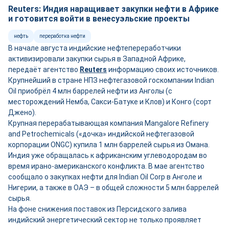
Reuters: Индия наращивает закупки нефти в Африке
и готовится войти в венесуэльские проекты
нефть
переработка нефти
В начале августа индийские нефтепереработчики
активизировали закупки сырья в Западной Африке,
передаёт агентство
Reuters
информацию своих источников.
Крупнейший в стране НПЗ нефтегазовой госкомпании Indian
Oil приобрёл 4 млн баррелей нефти из Анголы (с
месторождений Немба, Сакси-Батуке и Клов) и Конго (сорт
Джено).
Крупная перерабатывающая компания Mangalore Refinery
and Petrochemicals («дочка» индийской нефтегазовой
корпорации ONGC) купила 1 млн баррелей сырья из Омана.
Индия уже обращалась к африканским углеводородам во
время ирано-американского конфликта. В мае агентство
сообщало о закупках нефти для Indian Oil Corp в Анголе и
Нигерии, а также в ОАЭ – в общей сложности 5 млн баррелей
сырья.
На фоне снижения поставок из Персидского залива
индийский энергетический сектор не только проявляет