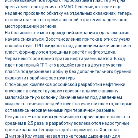
использование повторного гидроразрыва пласта (ГРП) на
зрелых месторождениях в ХМАО. Решение, которое ещё
недавно проходило обкатку на отдельных скважинах, теперь
становится частью промышленной стратегии на десятках
месторождений региона.
На большинстве месторождений компании отдача скважин
начала снижаться. Восстановлению притока в этих случаях
способствует ГРП: жидкость под давлением закачивается в
пласт, формируются трещины и растёт нефтеотдача.
Через некоторое время приток нефти уменьшается. В ход
идёт повторный ГРП: его воздействие на другие участки
пласта поддерживает добычу без дополнительного бурения
скважин и новой инфраструктуры.
С помощью комплекса российской разработки нефтяники
опускают в существующую горизонтальную скважину
малогабаритную колонну. Закачиваемая под давлением
жидкость точечно воздействует на участки пласта, которые
оставались неохваченными при первичном разрыве.
Результат — скважины увеличивают производительность в
среднем в 2,5 раза, в разработку вовлекаются недоступные
прежде запасы. Гендиректор «Газпромнефть-Хантоса»
Дмитрий Колупаев назвал это «вторым дыханием» для