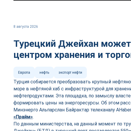
8 августа 2026
Турецкий Джейхан может
центром хранения и торг
Европа
нефть
экспорт нефти
Турция собирается преобразовать крупный нефтян
море в нефтяной хаб с инфраструктурой для хранен
нефтепродуктами. Эта площадка, по замыслу власте
формировать цены на энергоресурсы. Об этом расс
Минэнерго Альпарслан Байрактар телеканалу AHaber
«Прайм»
.
По данным министерства, на данный момент по тр
Джейхан» (БТД) в турецкий порт поставляется 550–