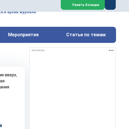
ем, техническим обслуживанием
Узнать больше
техимических, металлургических
к и архив журнала
Перейти на сайт
Закрыть
Мероприятия
Статьи по темам
РЕКЛАМА
а