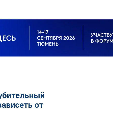
лубительный
зависеть от