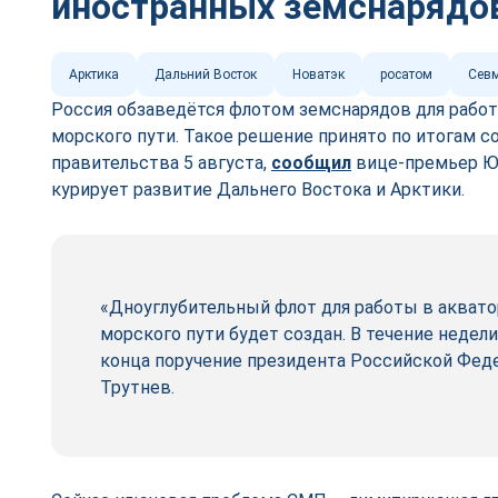
иностранных земснарядо
Арктика
Дальний Восток
Новатэк
росатом
Севм
Россия обзаведётся флотом земснарядов для работ
морского пути. Такое решение принято по итогам 
правительства 5 августа,
сооб
щ
ил
вице-премьер Юр
курирует развитие Дальнего Востока и Арктики.
«Дноуглубительный флот для работы в акват
морского пути будет создан. В течение неде
конца поручение президента Российской Феде
Трутнев.