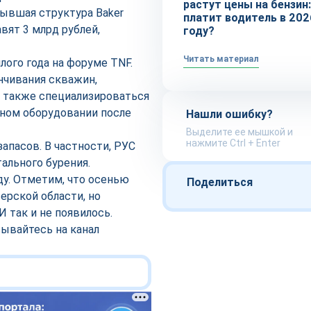
растут цены на бензин:
ывшая структура Baker
платит водитель в 202
вят 3 млрд рублей,
году?
Читать материал
лого года на форуме TNF.
нчивания скважин,
а также специализироваться
тном оборудовании после
Нашли ошибку?
Выделите ее мышкой и
нажмите Ctrl + Enter
пасов. В частности, РУС
ального бурения.
ду. Отметим, что осенью
Поделиться
ерской области, но
 так и не появилось.
сывайтесь на канал