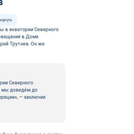
в
орпуть
ы в акватории Северного
совещания в Доме
ий Трутнев. Он же
ории Северного
ли мы доведём до
рации», — заключил