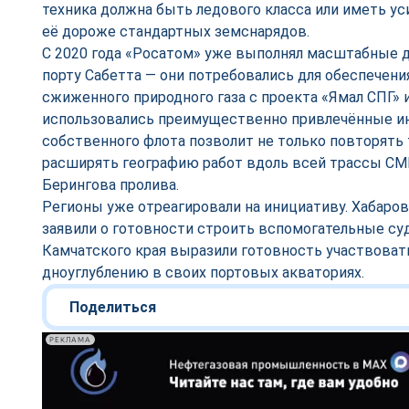
техника должна быть ледового класса или иметь ус
её дороже стандартных земснарядов.
С 2020 года «Росатом» уже выполнял масштабные 
порту Сабетта — они потребовались для обеспечени
сжиженного природного газа с проекта «Ямал СПГ» и
использовались преимущественно привлечённые ин
собственного флота позволит не только повторять 
расширять географию работ вдоль всей трассы СМП
Берингова пролива.
Регионы уже отреагировали на инициативу. Хабаро
заявили о готовности строить вспомогательные суд
Камчатского края выразили готовность участвовать
дноуглублению в своих портовых акваториях.
Поделиться
РЕКЛАМА