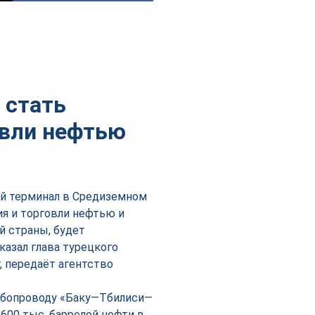
 стать
овли нефтью
ой терминал в Средиземном
ия и торговли нефтью и
й страны, будет
казал глава турецкого
, передаёт агентство
убопроводу «Баку—Тбилиси—
600 тыс. баррелей нефти в