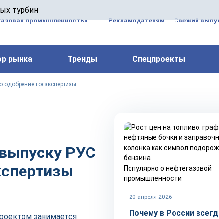
 паровых турбин, комплексным ремонтом, восстановлени
вых турбин
 компрессоров, которые работают на нефтегазовых, неф
газовая промышленность»
Рекламодателям
Свежий выпус
ор рынка
Тренды
Спецпроекты
о одобрение госэкспертизы
 выпуску РУС
кспертизы
Популярно о нефтегазовой
промышленности
20 апреля 2026
Почему в России всегд
роектом занимается