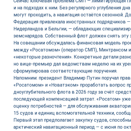
Сейчас ключевая проблема СМП — лимитирующая гл
и на подходах к ним. Без регулярного углубления д
могут проходить, а навигация остаётся сезонной. Д
Федерация привлекала иностранных подрядчиков —
Нидерландов и Бельгии, — обладающих специализи
земснарядов. Собственный флот должен снять эту 
На совещании обсуждалась финансовая модель прое
между «Росатомом» (оператор СМП), Минтрансом 
«некоторые разночтения». Конкретные детали разн
но вице-премьер дал ведомствам неделю на их уре
сформулировав соответствующие поручения.
Напомним: президент Владимир Путин поручал прав
«Росатомом» и «Новатэком» проработать вопрос п
дноуглубительного флота в 2026 году за счёт средс
последующей компенсацией затрат. «Росатом» уже
оценку потребностей — для обслуживания акватори
15 судов и единиц вспомогательной техники, сооб
Первый этап предполагает закупку судов, способны
арктический навигационный период — с июня по октя