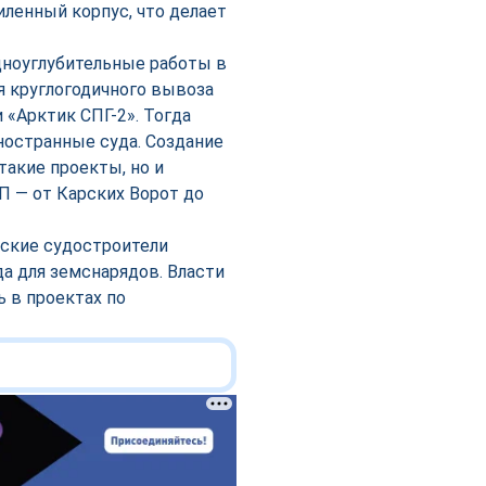
иленный корпус, что делает
дноуглубительные работы в
я круглогодичного вывоза
 «Арктик СПГ-2». Тогда
остранные суда. Создание
такие проекты, но и
 — от Карских Ворот до
вские судостроители
а для земснарядов. Власти
 в проектах по