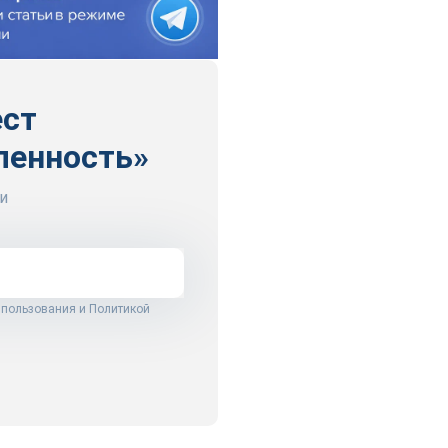
ест
ленность»
и
 пользования
и
Политикой