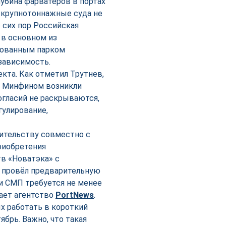
убина фарватеров в портах
на крупнотоннажные суда не
о сих пор Российская
 в основном из
рованным парком
зависимость.
кта. Как отметил Трутнев,
и Минфином возникли
огласий не раскрываются,
гулирование,
ительству совместно с
риобретения
тв «Новатэка» с
 провёл предварительную
и СМП требуется не менее
щает агентство
PortNews
.
х работать в короткий
брь. Важно, что такая