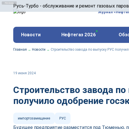
ООО «Русь-Турбо» занимается сервисом газовых и
Русь-Турбо - обслуживание и ремонт газовых паро
оборудования ТЭС, зарубежных поршневых машин и
Журнал «Нефте
и других предприятиях.
https://russturbo.ru/
Реклама. ООО «Русь-Турбо», ИНН 7802588950
Новости
Нефтегаз 2026
Обз
erid: F7NfYUJCUneVdwPs4znf
Главная
→
Новости
→
Строительство завода по выпуску РУС получил
19 июня 2024
Строительство завода по
получило одобрение госэ
импортозамещение
РУС
Будущее предприятие разместится под Тюменью, п