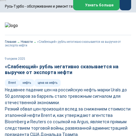
ООО «Русь-Турбо» занимается сервисом газовых и паровых
Узнать больше
Русь-Турбо - обслуживание и ремонт газовых паровых турбин
турбин, комплексным ремонтом, восстановлением,
техническим обслуживанием оборудования ТЭС,
зарубежных поршневых машин и компрессоров, которые
работают на нефтегазовых, нефтехимических,
металлургических и других предприятиях.
https://russturbo.ru/
Реклама. ООО «Русь-Турбо», ИНН 7802588950
Главная
→
Новости
→
«Слабеющий» рубль негативно сказывается на выручке от
erid: F7NfYUJCUneVdwPs4znf
экспорта нефти
Перейти на сайт
Закрыть
9 апреля 2025
«Слабеющий» рубль негативно сказывается на
выручке от экспорта нефти
Brent
нефть
цена на нефть
Недавнее падение цен на российскую нефть марки Urals до
50 долларов за баррель стало тревожным сигналом для
отечественной экономики.
Резкий обвал цен произошёл вслед за снижением стоимости
эталонной нефти Brent и, как утверждают агентства
Bloomberg и Reuters со ссылкой на Argus, является прямым
следствием торговой войны, развязанной администрацией
президента США Дональда Трампа.