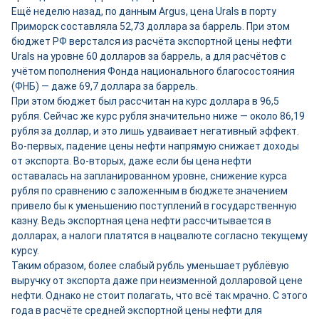
Ещё неделю назад, по данным Argus, цена Urals в порту
Приморск составляла 52,73 доллара за баррель. При этом
бюджет РФ верстался из расчёта экспортной цены нефти
Urals на уровне 60 долларов за баррель, а для расчётов с
учётом пополнения Фонда национального благосостояния
(ФНБ) — даже 69,7 доллара за баррель.
При этом бюджет был рассчитан на курс доллара в 96,5
рубля. Сейчас же курс рубля значительно ниже — около 86,19
рубля за доллар, и это лишь удваивает негативный эффект.
Во-первых, падение цены нефти напрямую снижает доходы
от экспорта. Во-вторых, даже если бы цена нефти
оставалась на запланированном уровне, снижение курса
рубля по сравнению с заложенным в бюджете значением
привело бы к уменьшению поступлений в государственную
казну. Ведь экспортная цена нефти рассчитывается в
долларах, а налоги платятся в нацвалюте согласно текущему
курсу.
Таким образом, более слабый рубль уменьшает рублёвую
выручку от экспорта даже при неизменной долларовой цене
нефти. Однако не стоит полагать, что всё так мрачно. С этого
года в расчёте средней экспортной цены нефти для