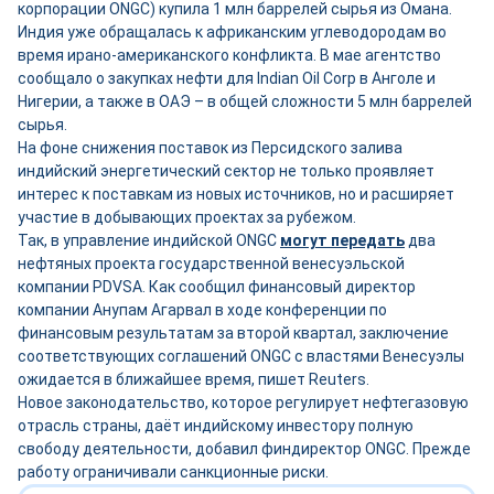
корпорации ONGC) купила 1 млн баррелей сырья из Омана.
Индия уже обращалась к африканским углеводородам во
время ирано-американского конфликта. В мае агентство
сообщало о закупках нефти для Indian Oil Corp в Анголе и
Нигерии, а также в ОАЭ – в общей сложности 5 млн баррелей
сырья.
На фоне снижения поставок из Персидского залива
индийский энергетический сектор не только проявляет
интерес к поставкам из новых источников, но и расширяет
участие в добывающих проектах за рубежом.
Так, в управление индийской ONGC
могут передать
два
нефтяных проекта государственной венесуэльской
компании PDVSA. Как сообщил финансовый директор
компании Анупам Агарвал в ходе конференции по
финансовым результатам за второй квартал, заключение
соответствующих соглашений ONGC с властями Венесуэлы
ожидается в ближайшее время, пишет Reuters.
Новое законодательство, которое регулирует нефтегазовую
отрасль страны, даёт индийскому инвестору полную
свободу деятельности, добавил финдиректор ONGC. Прежде
работу ограничивали санкционные риски.