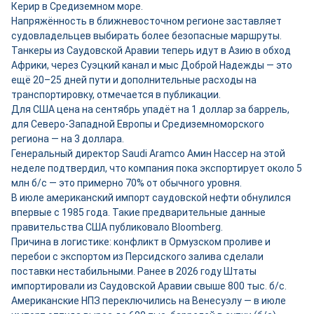
Керир в Средиземном море.
Напряжённость в ближневосточном регионе заставляет
судовладельцев выбирать более безопасные маршруты.
Танкеры из Саудовской Аравии теперь идут в Азию в обход
Африки, через Суэцкий канал и мыс Доброй Надежды — это
ещё 20–25 дней пути и дополнительные расходы на
транспортировку, отмечается в публикации.
Для США цена на сентябрь упадёт на 1 доллар за баррель,
для Северо-Западной Европы и Средиземноморского
региона — на 3 доллара.
Генеральный директор Saudi Aramco Амин Нассер на этой
неделе подтвердил, что компания пока экспортирует около 5
млн б/с — это примерно 70% от обычного уровня.
В июле американский импорт саудовской нефти обнулился
впервые с 1985 года. Такие предварительные данные
правительства США публиковало Bloomberg.
Причина в логистике: конфликт в Ормузском проливе и
перебои с экспортом из Персидского залива сделали
поставки нестабильными. Ранее в 2026 году Штаты
импортировали из Саудовской Аравии свыше 800 тыс. б/с.
Американские НПЗ переключились на Венесуэлу — в июле