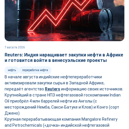
7 августа 2026
Reuters: Индия наращивает закупки нефти в Африке
и готовится войти в венесуэльские проекты
нефть
переработка нефти
В начале августа индийские нефтепереработчики
активизировали закупки сырья в Западной Африке,
передаёт агентство
Reuters
информацию своих источников.
Крупнейший в стране НПЗ нефтегазовой госкомпании Indian
Oil приобрёл 4 млн баррелей нефти из Анголы (с
месторождений Немба, Сакси-Батуке и Клов) и Конго (сорт
Джено).
Крупная перерабатывающая компания Mangalore Refinery
and Petrochemicals («дочка» индийской нефтегазовой