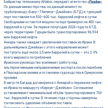
Байрактар телеканалу AHaber, передаёт агентство
«Прайм»
.
По данным министерства, на данный момент по
трубопроводу «Баку—Тбилиси—Джейхан» (БТД) в турецкий
порт поставляется 550–600 тыс. баррелей нефти в сутки.
Свободными остаются мощности ещ
е
примерно на 400 тыс.
баррелей в сутки. За первое полугодие 2026 года по БТД
через территорию Турции было транспортировано 96,934
млн баррелей нефти.
Анкара также ожидает увеличения поставок из Ирака. В
дальнейшем в Джейхан с этого направления может
поступать ещё около 2,5 млн баррелей в сутки — это 2-3%
всего мирового потребления.
Иракское руководство усиливает работу над
альтернативными направлениями экспорта после перебоев
в Персидском заливе и остановки судоходства в Ормузском
проливе.
В августе Багдад договорился с Анкарой о перекачке нефти
из Ирака по маршруту «Киркук—Джейхан». Соглашение
устанавливает минимальный объём транспортировки в 750
тыс. баррелей в сутки. В течение года стороны намерены
согласовать удвоение объёмов поставок.