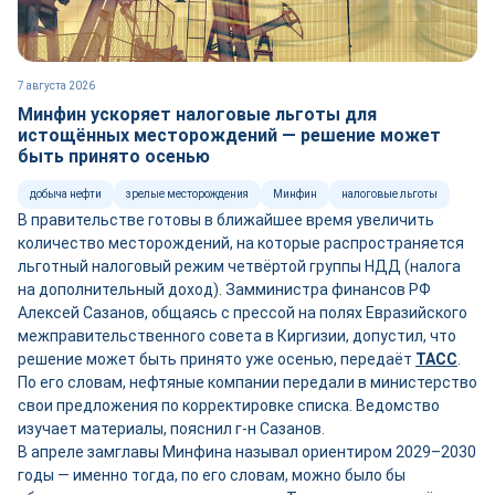
7 августа 2026
Минфин ускоряет налоговые льготы для
истощённых месторождений — решение может
быть принято осенью
добыча нефти
зрелые месторождения
Минфин
налоговые льготы
В правительстве готовы в ближайшее время увеличить
количество месторождений, на которые распространяется
льготный налоговый режим четвёртой группы НДД (налога
на дополнительный доход). Замминистра финансов РФ
Алексей Сазанов, общаясь с прессой на полях Евразийского
межправительственного совета в Киргизии, допустил, что
решение может быть принято уже осенью, передаёт
ТАСС
.
По его словам, нефтяные компании передали в министерство
свои предложения по корректировке списка. Ведомство
изучает материалы, пояснил г-н Сазанов.
В апреле замглавы Минфина называл ориентиром 2029–2030
годы — именно тогда, по его словам, можно было бы