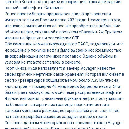
Idemitsu Kosan подтвердили информацию о покупке партии
российской нефти с Сахалина.
Ранее власти Японии приняли решение о прекращении
импорта нефти из России после 2022 года. Несмотря на это,
японские компании иногда всё же приобретают небольшие
объёмы нефти, связанной с проектом «Сахалин-2». При этом
японцы не брезгуют и российским СПГ.
Обе компании, комментируя сделку с ТАСС, подчеркнули, что
их решение о покупке нефти было вызвано необходимостью
диверсификации источников поставок. Однако объёмы и
условия контракта остались в секрете.
Порт Киирэ, куда направляется танкер Voyager, известен
своей крупной нефтяной базой хранения, которая включает в
себя 57 резервуаров общим объёмом около 7,35 миллиона
килолитров — примерно 46 миллионов баррелей нефти. Эта
база играет важную роль в системе распределения нефти в
Японии, выполняя транзитные функции: нефть, поступающая
на большие танкеры из-за границы, перекачивается в
танкеры меньшего размера, которые затем доставляют её
на нефтеперерабатывающие заводы по всей стране.
Согласно данным мониторинговых сервисов, танкер Voyager
должен прибыть в порт Киирэ рано утром 31 мая по