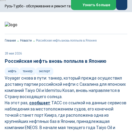
ООО «Русь-Турбо» занимается сервисом газовых и паровых
Узнать больше
Русь-Турбо - обслуживание и ремонт газовых паровых турбин
турбин, комплексным ремонтом, восстановлением,
техническим обслуживанием оборудования ТЭС,
зарубежных поршневых машин и компрессоров, которые
работают на нефтегазовых, нефтехимических,
металлургических и других предприятиях.
https://russturbo.ru/
Реклама. ООО «Русь-Турбо», ИНН 7802588950
Главная
→
Новости
→
Российская нефть вновь поплыла в Японию
erid: F7NfYUJCUneVdwPs4znf
Перейти на сайт
Закрыть
28 мая 2026
Российская нефть вновь поплыла в Японию
нефть
танкер
экспорт
Voyager снова в пути: танкер, который прежде осуществил
доставку партии российской нефти с Сахалина для японских
компаний Taiyo Oil и Idemitsu Kosan, вновь направляется в
Страну восходящего солнца.
На этот раз,
сообщает
ТАСС со ссылкой на данные сервисов
наблюдения за местоположением судов, его конечной
точкой станет порт Киирэ, где расположена одна из
крупнейших нефтяных баз в Японии, принадлежащая
компании ENEOS. В начале мая текущего года Taiyo Oil и