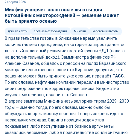
7 августа 2026
Минфин ускоряет налоговые льготы для
истощённых месторождений — решение может
быть принято осенью
добыча нефти
зрелые месторождения
Минфин
налоговые льготы
В правительстве готовы в ближайшее время увеличить
количество месторождений, на которые распространяется
льготный налоговый режим четвёртой группы НДД (налога
на дополнительный доход). Замминистра финансов РФ
Алексей Сазанов, общаясь с прессой на полях Евразийского
межправительственного совета в Киргизии, допустил, что
решение может быть принято уже осенью, передаёт
ТАСС
.
По его словам, нефтяные компании передали в министерство
свои предложения по корректировке списка. Ведомство
изучает материалы, пояснил г-н Сазанов.
В апреле замглавы Минфина называл ориентиром 2029–2030
годы — именно тогда, по его словам, можно было бы
обсуждать корректировку перечня. Теперь же речь идёт о
нескольких месяцах. Сдвиг в позиции ведомства
показывает: либо поступившие от бизнеса аргументы
оказались весомыми, либо в правительстве сочли ситуацию