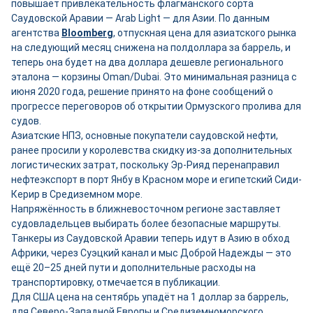
повышает привлекательность флагманского сорта
Саудовской Аравии — Arab Light — для Азии. По данным
агентства
Bloomberg
, отпускная цена для азиатского рынка
на следующий месяц снижена на полдоллара за баррель, и
теперь она будет на два доллара дешевле регионального
эталона — корзины Oman/Dubai. Это минимальная разница с
июня 2020 года, решение принято на фоне сообщений о
прогрессе переговоров об открытии Ормузского пролива для
судов.
Азиатские НПЗ, основные покупатели саудовской нефти,
ранее просили у королевства скидку из-за дополнительных
логистических затрат, поскольку Эр-Рияд перенаправил
нефтеэкспорт в порт Янбу в Красном море и египетский Сиди-
Керир в Средиземном море.
Напряжённость в ближневосточном регионе заставляет
судовладельцев выбирать более безопасные маршруты.
Танкеры из Саудовской Аравии теперь идут в Азию в обход
Африки, через Суэцкий канал и мыс Доброй Надежды — это
ещё 20–25 дней пути и дополнительные расходы на
транспортировку, отмечается в публикации.
Для США цена на сентябрь упадёт на 1 доллар за баррель,
для Северо-Западной Европы и Средиземноморского