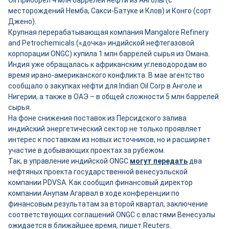
Oil приобрёл 4 млн баррелей нефти из Анголы (с
месторождений Немба, Сакси-Батуке и Клов) и Конго (сорт
Джено).
Крупная перерабатывающая компания Mangalore Refinery
and Petrochemicals («дочка» индийской нефтегазовой
корпорации ONGC) купила 1 млн баррелей сырья из Омана.
Индия уже обращалась к африканским углеводородам во
время ирано-американского конфликта. В мае агентство
сообщало о закупках нефти для Indian Oil Corp в Анголе и
Нигерии, а также в ОАЭ – в общей сложности 5 млн баррелей
сырья.
На фоне снижения поставок из Персидского залива
индийский энергетический сектор не только проявляет
интерес к поставкам из новых источников, но и расширяет
участие в добывающих проектах за рубежом.
Так, в управление индийской ONGC
могут передать
два
нефтяных проекта государственной венесуэльской
компании PDVSA. Как сообщил финансовый директор
компании Анупам Агарвал в ходе конференции по
финансовым результатам за второй квартал, заключение
соответствующих соглашений ONGC с властями Венесуэлы
ожидается в ближайшее время, пишет Reuters.