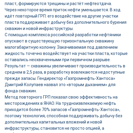
пласт, формируются трещины и растёт нефтеотдача.
Через некоторое время приток нефти уменьшается. В ход
идёт повторный ГРП: его воздействие на другие участки
пласта поддерживает добычу без дополнительного бурения
скважин и новой инфраструктуры.
С помощью комплекса российской разработки нефтяники
опускают в существующую горизонтальную скважину
малогабаритную колонну. Закачиваемая под давлением
жидкость точечно воздействует на участки пласта, которые
оставались неохваченными при первичном разрыве.
Результат — скважины увеличивают производительность в
среднем в 2,5 раза, в разработку вовлекаются недоступные
прежде запасы. Гендиректор «Газпромнефть-Хантоса»
Дмитрий Колупаев назвал это «вторым дыханием» для
фонда скважин.
Метод повторного ГРП показал свою эффективность на
месторождениях в ЯНАО. На трудноизвлекаемую нефть
приходится более 70% запасов «Газпромнефть-Хантоса»,
поэтому технология, способная поддерживать добычу без
дополнительных капитальных вложений и новой
инфраструктуры, становится не просто опцией, а