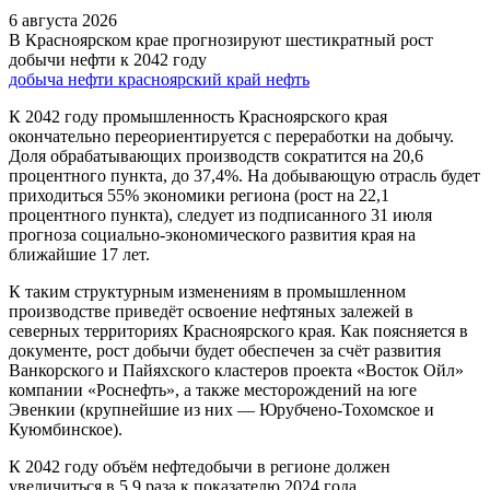
6 августа 2026
В Красноярском крае прогнозируют шестикратный рост
добычи нефти к 2042 году
добыча нефти
красноярский край
нефть
К 2042 году промышленность Красноярского края
окончательно переориентируется с переработки на добычу.
Доля обрабатывающих производств сократится на 20,6
процентного пункта, до 37,4%. На добывающую отрасль будет
приходиться 55% экономики региона (рост на 22,1
процентного пункта), следует из подписанного 31 июля
прогноза социально-экономического развития края на
ближайшие 17 лет.
К таким структурным изменениям в промышленном
производстве приведёт освоение нефтяных залежей в
северных территориях Красноярского края. Как поясняется в
документе, рост добычи будет обеспечен за счёт развития
Ванкорского и Пайяхского кластеров проекта «Восток Ойл»
компании «Роснефть», а также месторождений на юге
Эвенкии (крупнейшие из них — Юрубчено-Тохомское и
Куюмбинское).
К 2042 году объём нефтедобычи в регионе должен
увеличиться в 5,9 раза к показателю 2024 года.