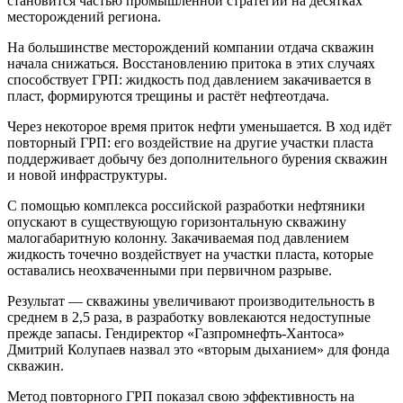
становится частью промышленной стратегии на десятках
месторождений региона.
На большинстве месторождений компании отдача скважин
начала снижаться. Восстановлению притока в этих случаях
способствует ГРП: жидкость под давлением закачивается в
пласт, формируются трещины и растёт нефтеотдача.
Через некоторое время приток нефти уменьшается. В ход идёт
повторный ГРП: его воздействие на другие участки пласта
поддерживает добычу без дополнительного бурения скважин
и новой инфраструктуры.
С помощью комплекса российской разработки нефтяники
опускают в существующую горизонтальную скважину
малогабаритную колонну. Закачиваемая под давлением
жидкость точечно воздействует на участки пласта, которые
оставались неохваченными при первичном разрыве.
Результат — скважины увеличивают производительность в
среднем в 2,5 раза, в разработку вовлекаются недоступные
прежде запасы. Гендиректор «Газпромнефть-Хантоса»
Дмитрий Колупаев назвал это «вторым дыханием» для фонда
скважин.
Метод повторного ГРП показал свою эффективность на