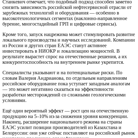
Станкевич отмечает, что подобный подход способен заметно
снизить зависимость российской нефтесервисной отрасли от
зарубежных технологий и оборудования — особенно в
высокотехнологичных сегментах (наклонно‑направленное
бурение, многостадийный ГРП и цифровые сервисы).
Кроме того, запуск нацрежима может стимулировать развитие
локального производства и научных исследований. Компании
из России и других стран ЕАЭС станут активнее
инвестировать в НИОКР и локализацию мощностей. В
результате вырастет спрос на отечественные решения, а их
конкурентоспособность на внутреннем рынке укрепится.
Специалисты указывают и на потенциальные риски. По
словам Валерия Андрианова, по отдельным направлениям
российское оборудование пока уступает западным аналогам
— это может негативно сказаться на эффективности
разработки месторождений со сложными геологическими
условиями.
Ещё один вероятный эффект — рост цен на отечественную
продукцию на 5–10% из‑за снижения уровня конкуренции.
Наконец, расширение национального режима на страны
ЕАЭС усилит позиции производителей из Казахстана и
Белоруссии: они уже сейчас поставляют на российский рынок