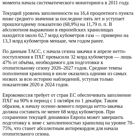
момента начала систематического мониторинга в 2011 году.
Текущий уровень заполненности на 16,4 процентного пункта
ниже среднего значения за последние пять лет и уступает
прошлогоднему показателю (68,9%) на 11,79 п. п. В
абсолютном выражении в европейских хранилищах
находится около 62,7 млрд кубометров газа — примерно на
13,3 млрд кубометров меньше, чем годом ранее.
По данным ТАСС, с начала сезона закачки в апреле нетто-
поступления в ПХГ превысили 32 млрд кубометров — лишь
47% от объёма, необходимого для подготовки к
отопительному сезону 2026–2027 годов. Средние темпы
пополнения хранилищ в июле оказались одними из самых
низких за всю историю наблюдений, уступая только
показателям 2020 и 2024 годов.
Еврокомиссия требует от стран ЕС обеспечивать заполнение
ПХГ на 90% в период с 1 октября по 1 декабря. Таким
образом, к началу осенне-зимнего периода нетто-закачка
должна составить не менее 68 млрд кубометров. При
сохранении текущей динамики Европа может завершить
подготовку к зиме с заполненностью хранилищ на уровне 70–
75%, что станет абсолютным антирекордом для начала
отопительного сезона.