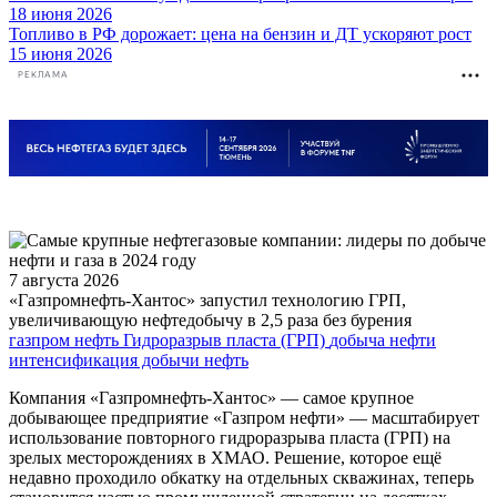
18 июня 2026
Топливо в РФ дорожает: цена на бензин и ДТ ускоряют рост
15 июня 2026
РЕКЛАМА
7 августа 2026
«Газпромнефть-Хантос» запустил технологию ГРП,
увеличивающую нефтедобычу в 2,5 раза без бурения
газпром нефть
Гидроразрыв пласта (ГРП)
добыча нефти
интенсификация добычи
нефть
Компания «Газпромнефть-Хантос» — самое крупное
добывающее предприятие «Газпром нефти» — масштабирует
использование повторного гидроразрыва пласта (ГРП) на
зрелых месторождениях в ХМАО. Решение, которое ещё
недавно проходило обкатку на отдельных скважинах, теперь