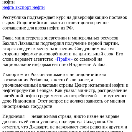
нефти
нефть
экспорт нефти
Республика подтверждает курс на диверсификацию поставок
сырья. Индонезийские власти готовят долгосрочное
соглашение для ввоза нефти из РФ.
Глава министерства энергетики и минеральных ресурсов
Бахлил Лахадалия подтвердил получение первой партии,
вторая следует к месту назначения. Следующим шагом
стороны оформят договорённости на длительный срок. Его
слова передаёт агентство
«Прайм»
со ссылкой на
национальное информагентство Индонезии Antara.
Импортом из России занимается не индонезийская
госкомпания Pertamina, как это было ранее, а
уполномоченный властями страны Центр испытаний нефти и
нефтепродуктов Lemigas. Как указал министр, распределение
ввезённой нефти среди местных потребителей — внутреннее
дело Индонезии. Этот вопрос не должен зависеть от мнения
иностранных государств.
Индонезия — независимая страна, никто извне не вправе
диктовать ей свои условия, подчеркнул Лахадалия. Он
отметил, что Джакарта не навязывает свои решения другим и