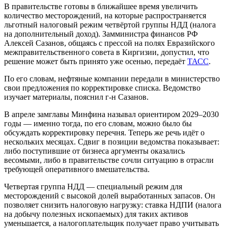
В правительстве готовы в ближайшее время увеличить
количество месторождений, на которые распространяется
льготный налоговый режим четвёртой группы НДД (налога
на дополнительный доход). Замминистра финансов РФ
Алексей Сазанов, общаясь с прессой на полях Евразийского
межправительственного совета в Киргизии, допустил, что
решение может быть принято уже осенью, передаёт
ТАСС
.
По его словам, нефтяные компании передали в министерство
свои предложения по корректировке списка. Ведомство
изучает материалы, пояснил г-н Сазанов.
В апреле замглавы Минфина называл ориентиром 2029–2030
годы — именно тогда, по его словам, можно было бы
обсуждать корректировку перечня. Теперь же речь идёт о
нескольких месяцах. Сдвиг в позиции ведомства показывает:
либо поступившие от бизнеса аргументы оказались
весомыми, либо в правительстве сочли ситуацию в отрасли
требующей оперативного вмешательства.
Четвертая группа НДД — специальный режим для
месторождений с высокой долей выработанных запасов. Он
позволяет снизить налоговую нагрузку: ставка НДПИ (налога
на добычу полезных ископаемых) для таких активов
уменьшается, а налогоплательщик получает право учитывать