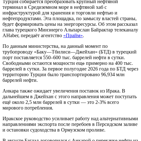
Турция собирается преобразовать крупный нефтяной
терминал в Средиземном море в нефтяной хаб с
инфраструктурой для хранения и торговли нефтью и
нефтепродуктами. Эта площадка, по замыслу властей страны,
будет формировать цены на энергоресурсы. Об этом рассказал
глава турецкого Минэнерго Альпарслан Байрактар телеканалу
AHaber, передаёт агентство
«Прайм»
.
По данным министерства, на данный момент по
трубопроводу «Баку—Тбилиси—Джейхан» (БТД) в турецкий
порт поставляется 550–600 тыс. баррелей нефти в сутки.
Свободными остаются мощности ещ
примерно на 400 тыс.
е
баррелей в сутки. За первое полугодие 2026 года по БТД через
территорию Турции было транспортировано 96,934 млн
баррелей нефти.
Анкара также ожидает увеличения поставок из Ирака. В
дальнейшем в Джейхан с этого направления может поступать
ещё около 2,5 млн баррелей в сутки — это 2-3% всего
мирового потребления.
Иракское руководство усиливает работу над альтернативными
направлениями экспорта после перебоев в Персидском заливе
и остановки судоходства в Ормузском проливе.
В августе Багдад договорился с Анкарой о перекачке нефти из