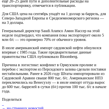
ещё 20–25 дней пути и дополнительные расходы на
транспортировку, отмечается в публикации.
Для США цена на сентябрь упадёт на 1 доллар за баррель, для
Северо-Западной Европы и Средиземноморского региона —
на 3 доллара.
Генеральный директор Saudi Aramco Амин Нассер на этой
неделе подтвердил, что компания пока экспортирует около 5
млн б/с — это примерно 70% от обычного уровня.
В июле американский импорт саудовской нефти обнулился
впервые с 1985 года. Такие предварительные данные
правительства США публиковало Bloomberg.
Причина в логистике: конфликт в Ормузском проливе и
перебои с экспортом из Персидского залива сделали поставки
нестабильными. Ранее в 2026 году Штаты импортировали из
Саудовской Аравии свыше 800 тыс. б/с. Американские НПЗ
переключились на Венесуэлу — в июле импорт оттуда вырос
до 600 тыс. баррелей в сутки (б/с) против 100 тыс. б/с в начале
года.
Поделиться
← на страницу новостей