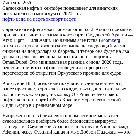
7 августа 2026
Саудовская нефть в сентябре подешевеет для азиатских
покупателей до минимума с 2020 года
нефть
цена на нефть
экспорт нефти
Саудовская нефтегазовая госкомпания Saudi Aramco повышает
привлекательность флагманского сорта Саудовской Аравии —
Arab Light — для Азии. По данным агентства
Bloomberg
,
отпускная цена для азиатского рынка на следующий месяц
снижена на полдоллара за баррель, и теперь она будет на два
доллара дешевле регионального эталона — корзины
Oman/Dubai. Это минимальная разница с июня 2020 года,
решение принято на фоне сообщений о прогрессе
переговоров об открытии Ормузского пролива для судов.
Азиатские НПЗ, основные покупатели саудовской нефти,
ранее просили у королевства скидку из-за дополнительных
логистических затрат, поскольку Эр-Рияд перенаправил
нефтеэкспорт в порт Янбу в Красном море и египетский
Сиди-Керир в Средиземном море.
Напряжённость в ближневосточном регионе заставляет
судовладельцев выбирать более безопасные маршруты.
Танкеры из Саудовской Аравии теперь идут в Азию в обход
Африки, через Суэцкий канал и мыс Доброй Надежды — это