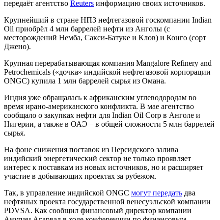
передаёт агентство
Reuters
информацию своих источников.
Крупнейший в стране НПЗ нефтегазовой госкомпании Indian
Oil приобрёл 4 млн баррелей нефти из Анголы (с
месторождений Немба, Сакси-Батуке и Клов) и Конго (сорт
Джено).
Крупная перерабатывающая компания Mangalore Refinery and
Petrochemicals («дочка» индийской нефтегазовой корпорации
ONGC) купила 1 млн баррелей сырья из Омана.
Индия уже обращалась к африканским углеводородам во
время ирано-американского конфликта. В мае агентство
сообщало о закупках нефти для Indian Oil Corp в Анголе и
Нигерии, а также в ОАЭ – в общей сложности 5 млн баррелей
сырья.
На фоне снижения поставок из Персидского залива
индийский энергетический сектор не только проявляет
интерес к поставкам из новых источников, но и расширяет
участие в добывающих проектах за рубежом.
Так, в управление индийской ONGC
могут передать
два
нефтяных проекта государственной венесуэльской компании
PDVSA. Как сообщил финансовый директор компании
Анупам Агарвал в ходе конференции по финансовым