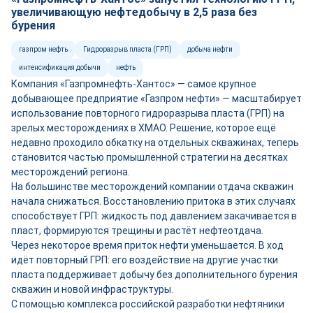
увеличивающую нефтедобычу в 2,5 раза без
бурения
газпром нефть
Гидроразрыв пласта (ГРП)
добыча нефти
интенсификация добычи
нефть
Компания «Газпромнефть-Хантос» — самое крупное
добывающее предприятие «Газпром нефти» — масштабирует
использование повторного гидроразрыва пласта (ГРП) на
зрелых месторождениях в ХМАО. Решение, которое ещё
недавно проходило обкатку на отдельных скважинах, теперь
становится частью промышленной стратегии на десятках
месторождений региона.
На большинстве месторождений компании отдача скважин
начала снижаться. Восстановлению притока в этих случаях
способствует ГРП: жидкость под давлением закачивается в
пласт, формируются трещины и растёт нефтеотдача.
Через некоторое время приток нефти уменьшается. В ход
идёт повторный ГРП: его воздействие на другие участки
пласта поддерживает добычу без дополнительного бурения
скважин и новой инфраструктуры.
С помощью комплекса российской разработки нефтяники