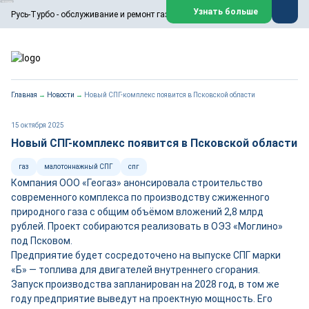
ООО «Русь-Турбо» занимается сервисом газовых и паровых
Узнать больше
Русь-Турбо - обслуживание и ремонт газовых паровых турбин
турбин, комплексным ремонтом, восстановлением,
техническим обслуживанием оборудования ТЭС,
зарубежных поршневых машин и компрессоров, которые
работают на нефтегазовых, нефтехимических,
металлургических и других предприятиях.
https://russturbo.ru/
Реклама. ООО «Русь-Турбо», ИНН 7802588950
Главная
→
Новости
→
Новый СПГ-комплекс появится в Псковской области
erid: F7NfYUJCUneVdwPs4znf
Перейти на сайт
Закрыть
15 октября 2025
Новый СПГ-комплекс появится в Псковской области
газ
малотоннажный СПГ
спг
Компания ООО «Геогаз» анонсировала строительство
современного комплекса по производству сжиженного
природного газа с общим объёмом вложений 2,8 млрд
рублей.
Проект собираются реализовать в ОЭЗ «Моглино»
под Псковом.
Предприятие будет сосредоточено на выпуске СПГ марки
«Б» — топлива для двигателей внутреннего сгорания.
Запуск производства запланирован на 2028 год, в том же
году предприятие выведут на проектную мощность. Его