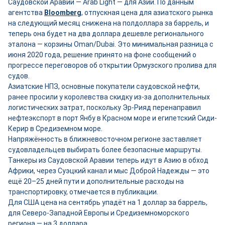
Саудовской Аравии — Arab Light — для Азии. По данным
агентства
Bloomberg
, отпускная цена для азиатского рынка
на следующий месяц снижена на полдоллара за баррель, и
теперь она будет на два доллара дешевле регионального
эталона — корзины Oman/Dubai. Это минимальная разница с
июня 2020 года, решение принято на фоне сообщений о
прогрессе переговоров об открытии Ормузского пролива для
судов.
Азиатские НПЗ, основные покупатели саудовской нефти,
ранее просили у королевства скидку из-за дополнительных
логистических затрат, поскольку Эр-Рияд перенаправил
нефтеэкспорт в порт Янбу в Красном море и египетский Сиди-
Керир в Средиземном море.
Напряжённость в ближневосточном регионе заставляет
судовладельцев выбирать более безопасные маршруты.
Танкеры из Саудовской Аравии теперь идут в Азию в обход
Африки, через Суэцкий канал и мыс Доброй Надежды — это
ещё 20–25 дней пути и дополнительные расходы на
транспортировку, отмечается в публикации.
Для США цена на сентябрь упадёт на 1 доллар за баррель,
для Северо-Западной Европы и Средиземноморского
региона — на 3 доллара.