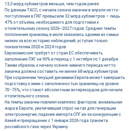
13,3 млрд кубометров меньше, чем годом ранее.
По данным ТАСС, с начала сезона закачки в апреле нетто-
поступления в ПХГ превысили 32 млрд кубометров — лишь
47% от объёма, необходимого для подготовки к
отопительному сезону 2026–2027 годов. Средние темпы
пополнения хранилищ в июле оказались одними из самых
низких за всю историю наблюдений, уступая только
показателям 2020 и 2024 годов.
Еврокомиссия требует от стран ЕС обеспечивать
заполнение ПХГ на 90% в период с 1 октября по 1 декабря.
Таким образом, к началу осенне-зимнего периода нетто-
закачка должна составить не менее 68 млрд кубометров.
При сохранении текущей динамики Европа может завершить
подготовку к зиме с заполненностью хранилищ на уровне
70–75%, что станет абсолютным антирекордом для начала
отопительного сезона.
На темпы закачки повлиял комплекс факторов: аномальная
жара в Европе, увеличившая спрос на газ для генерации
электроэнергии, падение импорта СПГ из-за конкуренции с
Азией и прекращение с 1 января 2026 года транзита
российского газа через Украину.