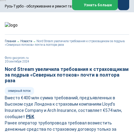
ООО «Русь-Турбо» занимается сервисом газовых и паровых
Узнать больше
Русь-Турбо - обслуживание и ремонт газовых паровых турбин
турбин, комплексным ремонтом, восстановлением,
техническим обслуживанием оборудования ТЭС,
зарубежных поршневых машин и компрессоров, которые
работают на нефтегазовых, нефтехимических,
металлургических и других предприятиях.
https://russturbo.ru/
Реклама. ООО «Русь-Турбо», ИНН 7802588950
Главная
→
Новости
→
Nord Stream увеличила требования к страховщикам за подрыв
erid: F7NfYUJCUneVdwPs4znf
«Северных потоков» почти в полтора раза
Перейти на сайт
Закрыть
Фото: gazprom.ru
20 сентября 2024
Nord Stream увеличила требования к страховщикам
за подрыв «Северных потоков» почти в полтора
раза
северный поток
Вместо €400 млн сумма требований, предъявленных в
Высоком суде Лондона к страховым компаниям Lloyd’s
Insurance Company и Arch Insurance, составляет €574 млн,
сообщает
РБК
.
Ранее оператор трубопровода требовал возместить
денежные средства по страховому договору только за