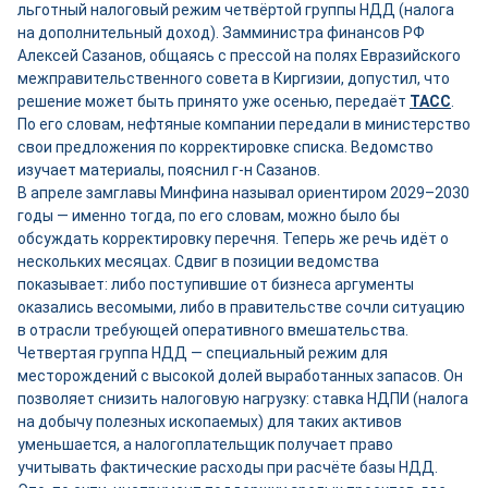
льготный налоговый режим четвёртой группы НДД (налога
на дополнительный доход). Замминистра финансов РФ
Алексей Сазанов, общаясь с прессой на полях Евразийского
межправительственного совета в Киргизии, допустил, что
решение может быть принято уже осенью, передаёт
ТАСС
.
По его словам, нефтяные компании передали в министерство
свои предложения по корректировке списка. Ведомство
изучает материалы, пояснил г-н Сазанов.
В апреле замглавы Минфина называл ориентиром 2029–2030
годы — именно тогда, по его словам, можно было бы
обсуждать корректировку перечня. Теперь же речь идёт о
нескольких месяцах. Сдвиг в позиции ведомства
показывает: либо поступившие от бизнеса аргументы
оказались весомыми, либо в правительстве сочли ситуацию
в отрасли требующей оперативного вмешательства.
Четвертая группа НДД — специальный режим для
месторождений с высокой долей выработанных запасов. Он
позволяет снизить налоговую нагрузку: ставка НДПИ (налога
на добычу полезных ископаемых) для таких активов
уменьшается, а налогоплательщик получает право
учитывать фактические расходы при расчёте базы НДД.