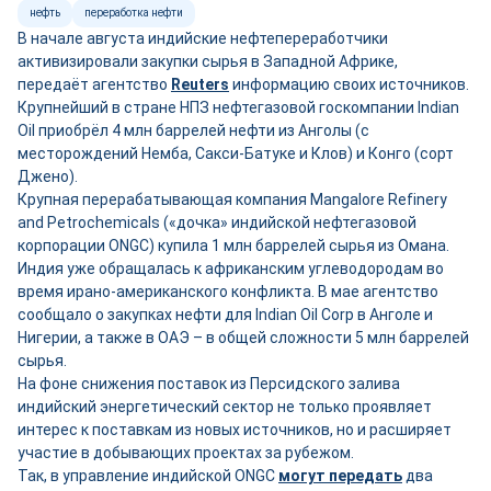
нефть
переработка нефти
В начале августа индийские нефтепереработчики
активизировали закупки сырья в Западной Африке,
передаёт агентство
Reuters
информацию своих источников.
Крупнейший в стране НПЗ нефтегазовой госкомпании Indian
Oil приобрёл 4 млн баррелей нефти из Анголы (с
месторождений Немба, Сакси-Батуке и Клов) и Конго (сорт
Джено).
Крупная перерабатывающая компания Mangalore Refinery
and Petrochemicals («дочка» индийской нефтегазовой
корпорации ONGC) купила 1 млн баррелей сырья из Омана.
Индия уже обращалась к африканским углеводородам во
время ирано-американского конфликта. В мае агентство
сообщало о закупках нефти для Indian Oil Corp в Анголе и
Нигерии, а также в ОАЭ – в общей сложности 5 млн баррелей
сырья.
На фоне снижения поставок из Персидского залива
индийский энергетический сектор не только проявляет
интерес к поставкам из новых источников, но и расширяет
участие в добывающих проектах за рубежом.
Так, в управление индийской ONGC
могут передать
два