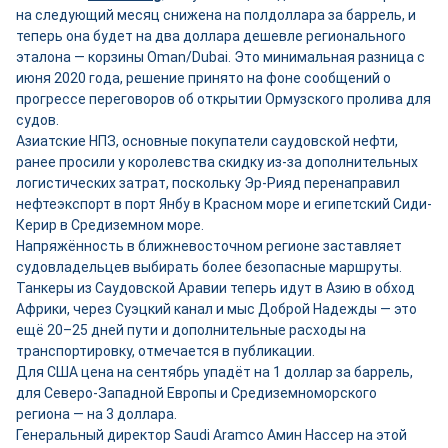
на следующий месяц снижена на полдоллара за баррель, и
теперь она будет на два доллара дешевле регионального
эталона — корзины Oman/Dubai. Это минимальная разница с
июня 2020 года, решение принято на фоне сообщений о
прогрессе переговоров об открытии Ормузского пролива для
судов.
Азиатские НПЗ, основные покупатели саудовской нефти,
ранее просили у королевства скидку из-за дополнительных
логистических затрат, поскольку Эр-Рияд перенаправил
нефтеэкспорт в порт Янбу в Красном море и египетский Сиди-
Керир в Средиземном море.
Напряжённость в ближневосточном регионе заставляет
судовладельцев выбирать более безопасные маршруты.
Танкеры из Саудовской Аравии теперь идут в Азию в обход
Африки, через Суэцкий канал и мыс Доброй Надежды — это
ещё 20–25 дней пути и дополнительные расходы на
транспортировку, отмечается в публикации.
Для США цена на сентябрь упадёт на 1 доллар за баррель,
для Северо-Западной Европы и Средиземноморского
региона — на 3 доллара.
Генеральный директор Saudi Aramco Амин Нассер на этой