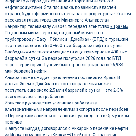
инфраструктурой для хранения и торговли нефтью и
нефтепродуктами. Эта площадка, по замыслу властей
страны, будет формировать цены на энергоресурсы. Об этом
рассказал глава турецкого Минэнерго Альпарслан
Байрактар телеканалу AHaber, передаёт агентство
«Прайм»
.
По данным министерства, на данный момент по
трубопроводу «Баку—Тбилиси—Джейхан» (БТД) в турецкий
порт поставляется 550–600 тыс. баррелей нефти в сутки.
Свободными остаются мощности ещ
е
примерно на 400 тыс.
баррелей в сутки. За первое полугодие 2026 года по БТД
через территорию Турции было транспортировано 96,934
млн баррелей нефти.
Анкара также ожидает увеличения поставок из Ирака. В
дальнейшем в Джейхан с этого направления может
поступать ещё около 2,5 млн баррелей в сутки — это 2-3%
всего мирового потребления.
Иракское руководство усиливает работу над
альтернативными направлениями экспорта после перебоев
в Персидском заливе и остановки судоходства в Ормузском
проливе.
В августе Багдад договорился с Анкарой о перекачке нефти
из Ирака по маршруту «Киркук—Джейхан». Соглашение