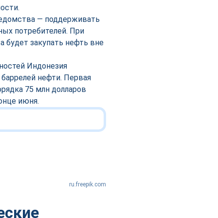
ости.
 ведомства — поддерживать
ных потребителей. При
 будет закупать нефть вне
нностей Индонезия
 баррелей нефти. Первая
орядка 75 млн долларов
онце июня.
ru.freepik.com
еские