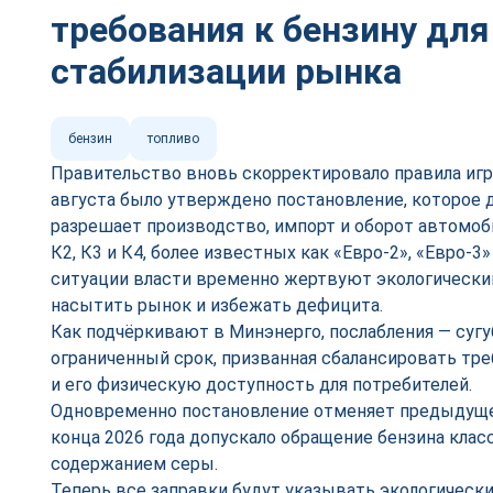
требования к бензину для
стабилизации рынка
бензин
топливо
Правительство вновь скорректировало правила игр
августа было утверждено постановление, которое д
разрешает производство, импорт и оборот автомоб
К2, К3 и К4, более известных как «Евро-2», «Евро-3
ситуации власти временно жертвуют экологически
насытить рынок и избежать дефицита.
Как подчёркивают в Минэнерго, послабления — сугу
ограниченный срок, призванная сбалансировать тре
и его физическую доступность для потребителей.
Одновременно постановление отменяет предыдуще
конца 2026 года допускало обращение бензина кла
содержанием серы.
Теперь все заправки будут указывать экологически