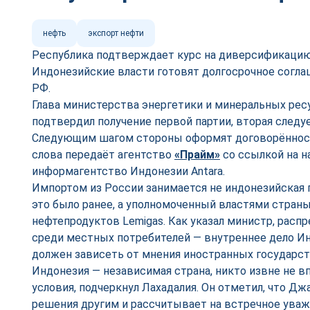
нефть
экспорт нефти
Республика подтверждает курс на диверсификацию
Индонезийские власти готовят долгосрочное согла
РФ.
Глава министерства энергетики и минеральных рес
подтвердил получение первой партии, вторая следуе
Следующим шагом стороны оформят договорённости
слова передаёт агентство
«Прайм»
со ссылкой на н
информагентство Индонезии Antara.
Импортом из России занимается не индонезийская г
это было ранее, а уполномоченный властями стран
нефтепродуктов Lemigas. Как указал министр, расп
среди местных потребителей — внутреннее дело Ин
должен зависеть от мнения иностранных государст
Индонезия — независимая страна, никто извне не в
условия, подчеркнул Лахадалия. Он отметил, что Дж
решения другим и рассчитывает на встречное ува