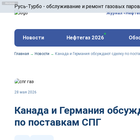
ООО «Русь-Турбо» занимается сервисом газовых и
Русь-Турбо - обслуживание и ремонт газовых паро
оборудования ТЭС, зарубежных поршневых машин и
Журнал «Нефте
и других предприятиях.
https://russturbo.ru/
Реклама. ООО «Русь-Турбо», ИНН 7802588950
Новости
Нефтегаз 2026
Обз
erid: F7NfYUJCUneVdwPs4znf
Главная
→
Новости
→
Канада и Германия обсуждают сделку по пост
28 мая 2026
Канада и Германия обсуж
по поставкам СПГ