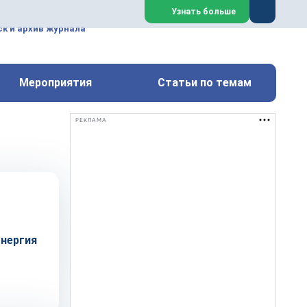
ем, техническим обслуживанием
Узнать больше
техимических, металлургических
к и архив журнала
Перейти на сайт
Закрыть
Мероприятия
Статьи по темам
РЕКЛАМА
энергия