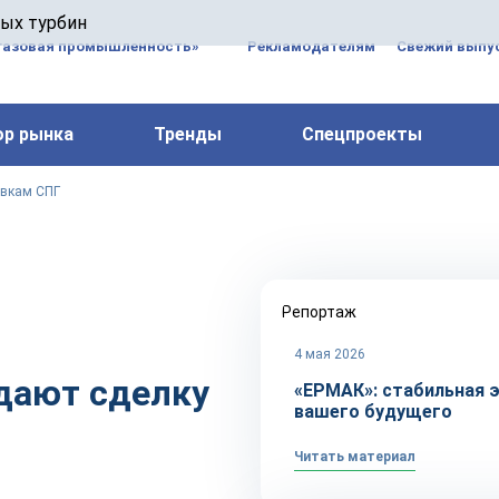
 паровых турбин, комплексным ремонтом, восстановлени
вых турбин
 компрессоров, которые работают на нефтегазовых, неф
газовая промышленность»
Рекламодателям
Свежий выпус
ор рынка
Тренды
Спецпроекты
авкам СПГ
Репортаж
4 мая 2026
дают сделку
«ЕРМАК»: стабильная 
вашего будущего
Читать материал