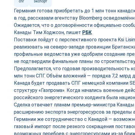
спг
экспорт
Германия готова приобретать до 1 млн тонн канадс
в год, рассказали агентству Bloomberg осведомлён
Ожидается, что о договорённости официально сооб
Канады Тим Ходжсон, пишет
РБК
.
Поставки пойдут с перспективного проекта Ksi Lisi
реализовать на северо-западе провинции Британска
профильные ведомства уже одобрили создание пре
не подтвердили финальные планы по строительству
Предполагается, что годовая производительность 
млн тонн СПГ. Объём вложений — порядка 7,2 млрд 
Канада будет продавать СПГ немецкой компании SE
структуру «Газпрома». Когда начались военные дейс
российского энергетического холдинга была нацио
Сделка отвечает планам премьер-министра Канады
расширению экспорта энергоресурсов за пределы 
Германии же сотрудничество с Канадой — возмож
газовый импорт после резкого сокращения поставок
возможных перебоев с энергоресурсами из-за бли