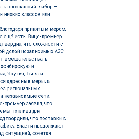
лать осознанный выбор —
н низких классов или
благодаря принятым мерам,
е ещё есть. Вице-премьер
дтвердил, что сложности с
ой долей независимых АЗС.
ет вмешательства, в
восибирскую и
я, Якутия, Тыва и
ься адресные меры, а
рез региональных
и независимые сети.
е-премьер заявил, что
емы топлива для
подтвердили, что поставки в
рафику. Власти продолжают
д ситуацией, сочетая