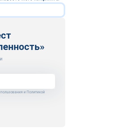
ест
ленность»
и
 пользования
и
Политикой