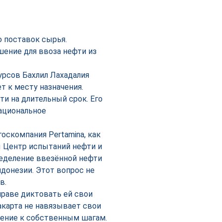
 поставок сырья.
шение для ввоза нефти из
урсов Бахлил Лахадалия
т к месту назначения.
 на длительный срок. Его
ациональное
оскомпания Pertamina, как
ы Центр испытаний нефти и
ределение ввезённой нефти
донезии. Этот вопрос не
в.
праве диктовать ей свои
акарта не навязывает свои
жение к собственным шагам.