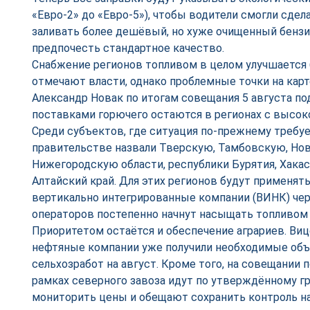
«Евро-2» до «Евро-5»), чтобы водители смогли сде
заливать более дешёвый, но хуже очищенный бензи
предпочесть стандартное качество.
Снабжение регионов топливом в целом улучшается 
отмечают власти, однако проблемные точки на карт
Александр Новак по итогам совещания 5 августа по
поставками горючего остаются в регионах с высок
Среди субъектов, где ситуация по-прежнему требу
правительстве назвали Тверскую, Тамбовскую, Но
Нижегородскую области, республики Бурятия, Хакаси
Алтайский край. Для этих регионов будут применят
вертикально интегрированные компании (ВИНК) че
операторов постепенно начнут насыщать топливом 
Приоритетом остаётся и обеспечение аграриев. Виц
нефтяные компании уже получили необходимые объ
сельхозработ на август. Кроме того, на совещании 
рамках северного завоза идут по утверждённому г
мониторить цены и обещают сохранить контроль на