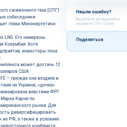
кого сжиженного газа (СПГ)
Нашли ошибку?
ные собеседники.
Выделите ее мышкой и
щит глава Минэнергетики
нажмите Ctrl + Enter
ms LNG. Его намерены
Поделиться
я Колумбия. Хотя
дприятия, инвесторы пока
.
комплекса может достичь 12
долларов США.
FE — прежде она входила в
твия на Украине, «дочка»
нализирована властями ФРГ.
 Марка Карни по
американского рынка. Для
ность диверсифицировать
 из РФ, а также в условиях
жневосточного конфликта.