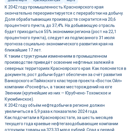
добыча нефти
красноярский край
нефть
К 2042 году промышленность Красноярского края
окончательно переориентируется с переработки на добычу.
Доля обрабатывающих производств сократится на 20,6
процентного пункта, до 37,4%. На добывающую отрасль
будет приходиться 55% экономики региона (рост на 22,1
процентного пункта), следует из подписанного 31 июля
прогноза социально-экономического развития края на
ближайшие 17 лет.
К таким структурным изменениям в промышленном
производстве приведёт освоение нефтяных залежей в
северных территориях Красноярского края. Как поясняется в
документе, рост добычи будет обеспечен за счёт развития
Ванкорского и Пайяхского кластеров проекта «Восток Ойл»
компании «Роснефть», а также месторождений на юге
Эвенкии (крупнейшие из них — Юрубчено-Тохомское и
Куюмбинское).
К 2042 году объём нефтедобычи в регионе должен
увеличиться в 5,9 раза к показателю 2024 года.
Как подсчитали в Красноярскстате, за шесть месяцев
текущего года краевые нефтегазодобывающие компании
отгрузили товары на 323,33 млрд рублей. Спад к первой