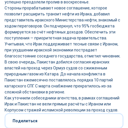
успешно преодолели пролив в воскресенье.
Стороны прорабатывают новое соглашение, которое
позволит расширить транзит нефти из Ирака, добавил
представитель иракского Министерства нефти, знакомый с
ходом переговоров. Он подчеркнул, что 95% госбюджета
формируется за счёт нефтяных доходов. Обеспечить эти
поступления — приоритетная задача правительства.
Учитывая, что Ирак поддерживает тесные связи с Ираном,
при ухудшении иракской экономики пострадает
благосостояние соседнего государства, отметил чиновник.
В свою очередь, Пакистан добился согласия иранских
властей на проход через Ормуз судов со сжиженным
природным газом из Катара. До начала конфликта в
Пакистан ежемесячно поставлялось порядка 10 партий
катарского СПГ. С марта снабжение прекратилось из-за
сложной обстановки в регионе.
Как уточнили собеседники агентства, в рамках соглашений
Ирак и Пакистан не вели прямые расчёты с Ираном или
Корпусом стражей исламской революции за проход судов.
Поделиться