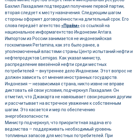
Бахлил Лахадалия подтвердил получение первой партии,
вторая следует к месту назначения. Следующим шагом
стороны оформят договорённости на длительный срок. Его
слова передаёт агентство
«Прайм»
со ссылкой на
национальное информагентство Индонезии Antara.
Импортом из России занимается не индонезийская
госкомпания Pertamina, как это было ранее, а
уполномоченный властями страны Центр испытаний нефти и
нефтепродуктов Lemigas. Как указал министр,
распределение ввезённой нефти среди местных
потребителей — внутреннее дело Индонезии. Этот вопрос не
должен зависеть от мнения иностранных государств.
Индонезия — независимая страна, никто извне не вправе
диктовать ей свои условия, подчеркнул Лахадалия. Он
отметил, что Джакарта не навязывает свои решения другим
и рассчитывает на встречное уважение к собственным
шагам. Это касается и мер по обеспечению
энергобезопасности.
Министр подчеркнул, что приоритетная задача его
ведомства — поддерживать необходимый уровень
топливных запасов для местных потребителей. При