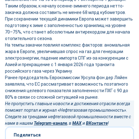
Таким образом, к началу осенне-зимнего периода нетто-
закачка должна составить не менее 68 млрд кубометров.
При сохранении текущей динамики Европа может завершить
подготовку к зиме с заполненностью хранилищ на уровне
70–75%, что станет абсолютным антирекордом для начала
отопительного сезона.
На темпы закачки повлиял комплекс факторов: аномальная
жара в Европе, увеличившая спрос на газ для генерации
электроэнергии, падение импорта СПГ из-за конкуренции с
Азией и прекращение с 1 января 2026 года транзита
российского газа через Украину.
Ранее председатель Еврокомиссии Урсула фон дер Ляйен
заявляла, что ЕС рассматривает возможность поэтапного
снижения целевого показателя заполненности ПХГ с 90 до
80% в связи со сложной ситуацией на рынке.
Не пропустить главные новости и достижения отрасли всегда
поможет портал и журнал «Нефтегазовая промышленность».
Следите за трендами нефтегазовой промышленности вместе с
нами в нашем
Telegram-канале
, в
MAX
и
ВКонтакте
!
Поделиться