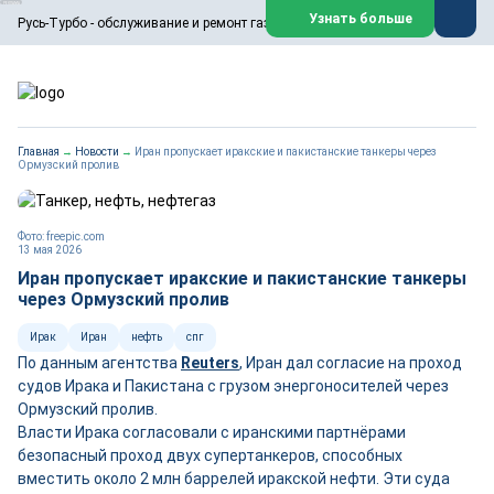
ООО «Русь-Турбо» занимается сервисом газовых и паровых
Узнать больше
Русь-Турбо - обслуживание и ремонт газовых паровых турбин
турбин, комплексным ремонтом, восстановлением,
техническим обслуживанием оборудования ТЭС,
зарубежных поршневых машин и компрессоров, которые
работают на нефтегазовых, нефтехимических,
металлургических и других предприятиях.
https://russturbo.ru/
Реклама. ООО «Русь-Турбо», ИНН 7802588950
Главная
→
Новости
→
Иран пропускает иракские и пакистанские танкеры через
erid: F7NfYUJCUneVdwPs4znf
Ормузский пролив
Перейти на сайт
Закрыть
Фото: freepic.com
13 мая 2026
Иран пропускает иракские и пакистанские танкеры
через Ормузский пролив
Ирак
Иран
нефть
спг
По данным агентства
Reuters
, Иран дал согласие на проход
судов Ирака и Пакистана с грузом энергоносителей через
Ормузский пролив.
Власти Ирака согласовали с иранскими партнёрами
безопасный проход двух супертанкеров, способных
вместить около 2 млн баррелей иракской нефти. Эти суда