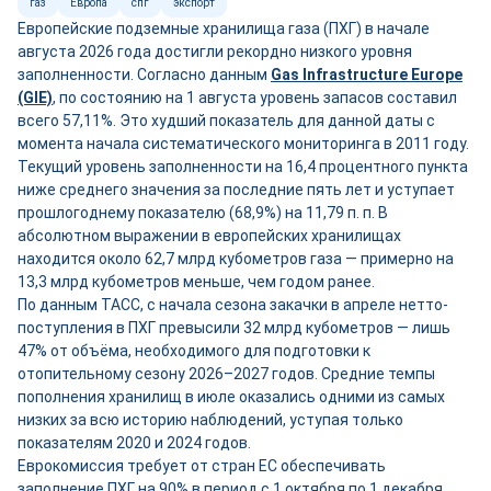
газ
Европа
спг
экспорт
Европейские подземные хранилища газа (ПХГ) в начале
августа 2026 года достигли рекордно низкого уровня
заполненности. Согласно данным
Gas Infrastructure Europe
(GIE)
, по состоянию на 1 августа уровень запасов составил
всего 57,11%. Это худший показатель для данной даты с
момента начала систематического мониторинга в 2011 году.
Текущий уровень заполненности на 16,4 процентного пункта
ниже среднего значения за последние пять лет и уступает
прошлогоднему показателю (68,9%) на 11,79 п. п. В
абсолютном выражении в европейских хранилищах
находится около 62,7 млрд кубометров газа — примерно на
13,3 млрд кубометров меньше, чем годом ранее.
По данным ТАСС, с начала сезона закачки в апреле нетто-
поступления в ПХГ превысили 32 млрд кубометров — лишь
47% от объёма, необходимого для подготовки к
отопительному сезону 2026–2027 годов. Средние темпы
пополнения хранилищ в июле оказались одними из самых
низких за всю историю наблюдений, уступая только
показателям 2020 и 2024 годов.
Еврокомиссия требует от стран ЕС обеспечивать
заполнение ПХГ на 90% в период с 1 октября по 1 декабря.