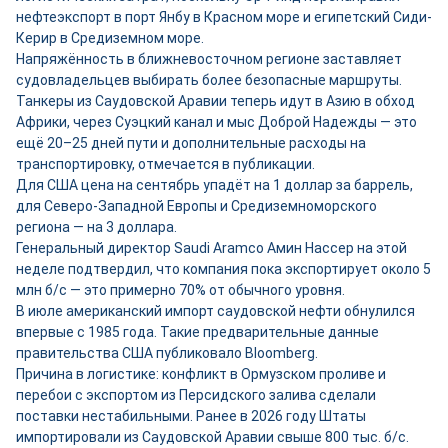
нефтеэкспорт в порт Янбу в Красном море и египетский Сиди-
Керир в Средиземном море.
Напряжённость в ближневосточном регионе заставляет
судовладельцев выбирать более безопасные маршруты.
Танкеры из Саудовской Аравии теперь идут в Азию в обход
Африки, через Суэцкий канал и мыс Доброй Надежды — это
ещё 20–25 дней пути и дополнительные расходы на
транспортировку, отмечается в публикации.
Для США цена на сентябрь упадёт на 1 доллар за баррель,
для Северо-Западной Европы и Средиземноморского
региона — на 3 доллара.
Генеральный директор Saudi Aramco Амин Нассер на этой
неделе подтвердил, что компания пока экспортирует около 5
млн б/с — это примерно 70% от обычного уровня.
В июле американский импорт саудовской нефти обнулился
впервые с 1985 года. Такие предварительные данные
правительства США публиковало Bloomberg.
Причина в логистике: конфликт в Ормузском проливе и
перебои с экспортом из Персидского залива сделали
поставки нестабильными. Ранее в 2026 году Штаты
импортировали из Саудовской Аравии свыше 800 тыс. б/с.