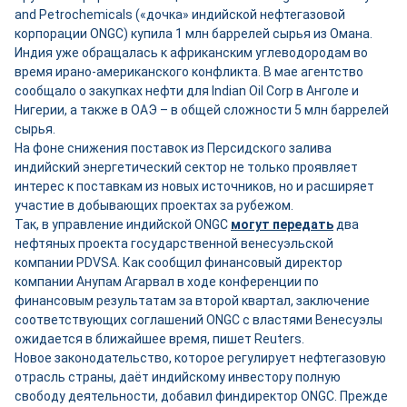
and Petrochemicals («дочка» индийской нефтегазовой
корпорации ONGC) купила 1 млн баррелей сырья из Омана.
Индия уже обращалась к африканским углеводородам во
время ирано-американского конфликта. В мае агентство
сообщало о закупках нефти для Indian Oil Corp в Анголе и
Нигерии, а также в ОАЭ – в общей сложности 5 млн баррелей
сырья.
На фоне снижения поставок из Персидского залива
индийский энергетический сектор не только проявляет
интерес к поставкам из новых источников, но и расширяет
участие в добывающих проектах за рубежом.
Так, в управление индийской ONGC
могут передать
два
нефтяных проекта государственной венесуэльской
компании PDVSA. Как сообщил финансовый директор
компании Анупам Агарвал в ходе конференции по
финансовым результатам за второй квартал, заключение
соответствующих соглашений ONGC с властями Венесуэлы
ожидается в ближайшее время, пишет Reuters.
Новое законодательство, которое регулирует нефтегазовую
отрасль страны, даёт индийскому инвестору полную
свободу деятельности, добавил финдиректор ONGC. Прежде