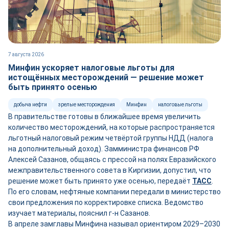
7 августа 2026
Минфин ускоряет налоговые льготы для
истощённых месторождений — решение может
быть принято осенью
добыча нефти
зрелые месторождения
Минфин
налоговые льготы
В правительстве готовы в ближайшее время увеличить
количество месторождений, на которые распространяется
льготный налоговый режим четвёртой группы НДД (налога
на дополнительный доход). Замминистра финансов РФ
Алексей Сазанов, общаясь с прессой на полях Евразийского
межправительственного совета в Киргизии, допустил, что
решение может быть принято уже осенью, передаёт
ТАСС
.
По его словам, нефтяные компании передали в министерство
свои предложения по корректировке списка. Ведомство
изучает материалы, пояснил г-н Сазанов.
В апреле замглавы Минфина называл ориентиром 2029–2030