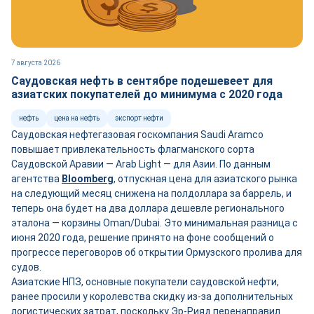
7 августа 2026
Саудовская нефть в сентябре подешевеет для
азиатских покупателей до минимума с 2020 года
нефть
цена на нефть
экспорт нефти
Саудовская нефтегазовая госкомпания Saudi Aramco
повышает привлекательность флагманского сорта
Саудовской Аравии — Arab Light — для Азии. По данным
агентства
Bloomberg
, отпускная цена для азиатского рынка
на следующий месяц снижена на полдоллара за баррель, и
теперь она будет на два доллара дешевле регионального
эталона — корзины Oman/Dubai. Это минимальная разница с
июня 2020 года, решение принято на фоне сообщений о
прогрессе переговоров об открытии Ормузского пролива для
судов.
Азиатские НПЗ, основные покупатели саудовской нефти,
ранее просили у королевства скидку из-за дополнительных
логистических затрат, поскольку Эр-Рияд перенаправил