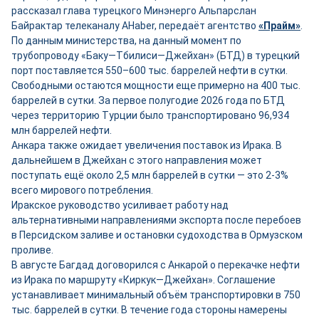
рассказал глава турецкого Минэнерго Альпарслан
Байрактар телеканалу AHaber, передаёт агентство
«Прайм»
.
По данным министерства, на данный момент по
трубопроводу «Баку—Тбилиси—Джейхан» (БТД) в турецкий
порт поставляется 550–600 тыс. баррелей нефти в сутки.
Свободными остаются мощности ещ
е
примерно на 400 тыс.
баррелей в сутки. За первое полугодие 2026 года по БТД
через территорию Турции было транспортировано 96,934
млн баррелей нефти.
Анкара также ожидает увеличения поставок из Ирака. В
дальнейшем в Джейхан с этого направления может
поступать ещё около 2,5 млн баррелей в сутки — это 2-3%
всего мирового потребления.
Иракское руководство усиливает работу над
альтернативными направлениями экспорта после перебоев
в Персидском заливе и остановки судоходства в Ормузском
проливе.
В августе Багдад договорился с Анкарой о перекачке нефти
из Ирака по маршруту «Киркук—Джейхан». Соглашение
устанавливает минимальный объём транспортировки в 750
тыс. баррелей в сутки. В течение года стороны намерены