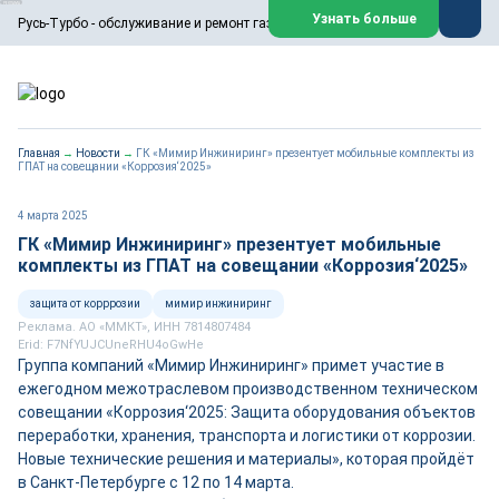
ООО «Русь-Турбо» занимается сервисом газовых и паровых
Узнать больше
Русь-Турбо - обслуживание и ремонт газовых паровых турбин
турбин, комплексным ремонтом, восстановлением,
техническим обслуживанием оборудования ТЭС,
зарубежных поршневых машин и компрессоров, которые
работают на нефтегазовых, нефтехимических,
металлургических и других предприятиях.
https://russturbo.ru/
Реклама. ООО «Русь-Турбо», ИНН 7802588950
Главная
→
Новости
→
ГК «Мимир Инжиниринг» презентует мобильные комплекты из
erid: F7NfYUJCUneVdwPs4znf
ГПАТ на совещании «Коррозия‘2025»
Перейти на сайт
Закрыть
4 марта 2025
ГК «Мимир Инжиниринг» презентует мобильные
комплекты из ГПАТ на совещании «Коррозия‘2025»
защита от корррозии
мимир инжиниринг
Реклама. АО «ММКТ», ИНН 7814807484
Erid: F7NfYUJCUneRHU4oGwHe
Группа компаний «Мимир Инжиниринг» примет участие в
ежегодном межотраслевом производственном техническом
совещании «Коррозия‘2025: Защита оборудования объектов
переработки, хранения, транспорта и логистики от коррозии.
Новые технические решения и материалы», которая пройдёт
в Санкт-Петербурге с 12 по 14 марта.