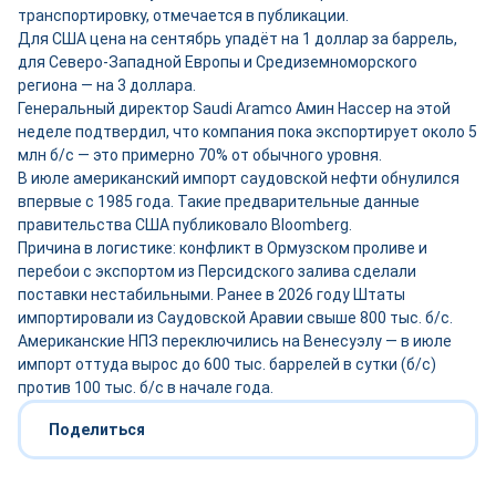
транспортировку, отмечается в публикации.
Для США цена на сентябрь упадёт на 1 доллар за баррель,
для Северо-Западной Европы и Средиземноморского
региона — на 3 доллара.
Генеральный директор Saudi Aramco Амин Нассер на этой
неделе подтвердил, что компания пока экспортирует около 5
млн б/с — это примерно 70% от обычного уровня.
В июле американский импорт саудовской нефти обнулился
впервые с 1985 года. Такие предварительные данные
правительства США публиковало Bloomberg.
Причина в логистике: конфликт в Ормузском проливе и
перебои с экспортом из Персидского залива сделали
поставки нестабильными. Ранее в 2026 году Штаты
импортировали из Саудовской Аравии свыше 800 тыс. б/с.
Американские НПЗ переключились на Венесуэлу — в июле
импорт оттуда вырос до 600 тыс. баррелей в сутки (б/с)
против 100 тыс. б/с в начале года.
Поделиться