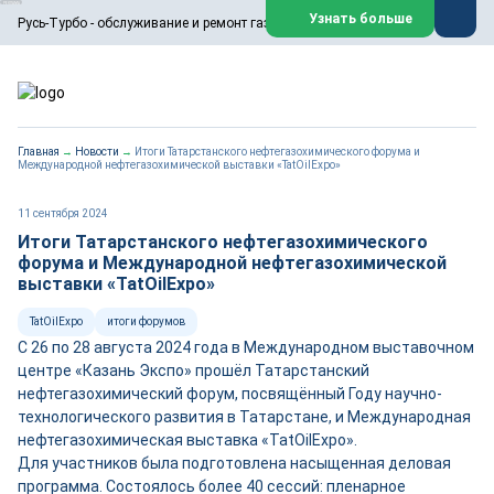
ООО «Русь-Турбо» занимается сервисом газовых и паровых
Узнать больше
Русь-Турбо - обслуживание и ремонт газовых паровых турбин
турбин, комплексным ремонтом, восстановлением,
техническим обслуживанием оборудования ТЭС,
зарубежных поршневых машин и компрессоров, которые
работают на нефтегазовых, нефтехимических,
металлургических и других предприятиях.
https://russturbo.ru/
Реклама. ООО «Русь-Турбо», ИНН 7802588950
Главная
→
Новости
→
Итоги Татарстанского нефтегазохимического форума и
erid: F7NfYUJCUneVdwPs4znf
Международной нефтегазохимической выставки «TatOilExpo»
Перейти на сайт
Закрыть
11 сентября 2024
Итоги Татарстанского нефтегазохимического
форума и Международной нефтегазохимической
выставки «TatOilExpo»
TatOilExpo
итоги форумов
С 26 по 28 августа 2024 года в Международном выставочном
центре «Казань Экспо» прошёл Татарстанский
нефтегазохимический форум, посвящённый Году научно-
технологического развития в Татарстане, и Международная
нефтегазохимическая выставка «TatOilExpo».
Для участников была подготовлена насыщенная деловая
программа. Состоялось более 40 сессий: пленарное