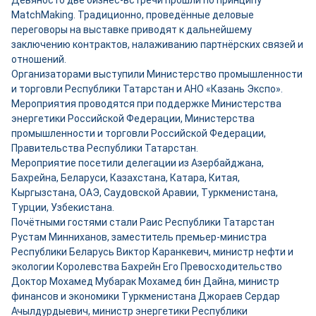
Девяносто две бизнес-встречи прошли по принципу
MatchMaking. Традиционно, проведённые деловые
переговоры на выставке приводят к дальнейшему
заключению контрактов, налаживанию партнёрских связей и
отношений.
Организаторами выступили Министерство промышленности
и торговли Республики Татарстан и АНО «Казань Экспо».
Мероприятия проводятся при поддержке Министерства
энергетики Российской Федерации, Министерства
промышленности и торговли Российской Федерации,
Правительства Республики Татарстан.
Мероприятие посетили делегации из Азербайджана,
Бахрейна, Беларуси, Казахстана, Катара, Китая,
Кыргызстана, ОАЭ, Саудовской Аравии, Туркменистана,
Турции, Узбекистана.
Почётными гостями стали Раис Республики Татарстан
Рустам Минниханов, заместитель премьер-министра
Республики Беларусь Виктор Каранкевич, министр нефти и
экологии Королевства Бахрейн Его Превосходительство
Доктор Мохамед Мубарак Мохамед бин Дайна, министр
финансов и экономики Туркменистана Джораев Сердар
Ачылдурдыевич, министр энергетики Республики