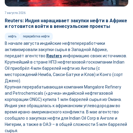
7 августа 2026
Reuters: Индия наращивает закупки нефти в Африке
и готовится войти в венесуэльские проекты
нефть
переработка нефти
В начале августа индийские нефтепереработчики
активизировали закупки сырья в Западной Африке,
передаёт агентство
Reuters
информацию своих источников.
Крупнейший в стране НПЗ нефтегазовой госкомпании Indian
Oil приобрёл 4 млн баррелей нефти из Анголы (с
месторождений Немба, Сакси-Батуке и Клов) и Конго (сорт
Джено).
Крупная перерабатывающая компания Mangalore Refinery
and Petrochemicals («дочка» индийской нефтегазовой
корпорации ONGC) купила 1 млн баррелей сырья из Омана.
Индия уже обращалась к африканским углеводородам во
время ирано-американского конфликта. В мае агентство
сообщало о закупках нефти для Indian Oil Corp в Анголе и
Нигерии, а также в ОАЭ – в общей сложности 5 млн баррелей
сырья.