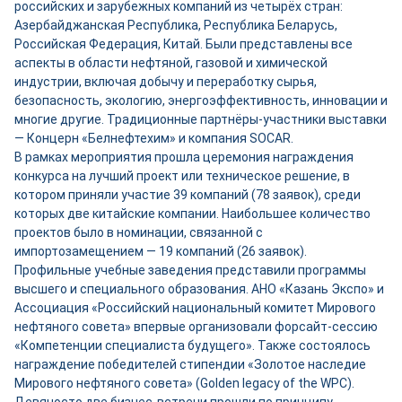
российских и зарубежных компаний из четырёх стран:
Азербайджанская Республика, Республика Беларусь,
Российская Федерация, Китай. Были представлены все
аспекты в области нефтяной, газовой и химической
индустрии, включая добычу и переработку сырья,
безопасность, экологию, энергоэффективность, инновации и
многие другие. Традиционные партнёры-участники выставки
— Концерн «Белнефтехим» и компания SOCAR.
В рамках мероприятия прошла церемония награждения
конкурса на лучший проект или техническое решение, в
котором приняли участие 39 компаний (78 заявок), среди
которых две китайские компании. Наибольшее количество
проектов было в номинации, связанной с
импортозамещением — 19 компаний (26 заявок).
Профильные учебные заведения представили программы
высшего и специального образования. АНО «Казань Экспо» и
Ассоциация «Российский национальный комитет Мирового
нефтяного совета» впервые организовали форсайт-сессию
«Компетенции специалиста будущего». Также состоялось
награждение победителей стипендии «Золотое наследие
Мирового нефтяного совета» (Golden legacy of the WPC).