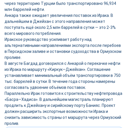
через территорию Турции было транспортировано 96,934
млн баррелей нефти.
Анкара также ожидает увеличения поставок из Ирака. В
дальнейшем в Джейхан с этого направления может
поступать ещё около 2,5 млн баррелей в сутки — это 2-3%
всего мирового потребления.
Иракское руководство усиливает работу над
альтернативными направлениями экспорта после перебоев
в Персидском заливе и остановки судоходства в Ормузском
проливе.
В августе Багдад договорился с Анкарой о перекачке нефти
из Ирака по маршруту «Киркук—Джейхан». Соглашение
устанавливает минимальный объём транспортировки в 750
тыс. баррелей в сутки. В течение года стороны намерены
согласовать удвоение объёмов поставок.
Параллельно Ирак готовится к строительству нефтепровода
«Басра—Хадиса». В дальнейшем магистраль планируют
продлить к Джейхану и сирийскому порту Банияс. Проект
должен расширить экспортные возможности Ирака и
снизить зависимость страны от маршрута через Ормузский
пролив.