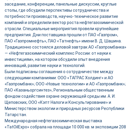
заседание, конференции, панельные дискуссии, круглые
столы, где обсудили перспективы сотрудничества и
потребности производств, научно-техническое развитие
компаний и определили вектор роста нефтегазохимической
отрасли. Специальные мероприятия провели крупнейшие
предприятия. Дни поставщика прошли от ПАО «Газпром»,
ПАО «Газпромнефть», ПАО «Татнефть» имени В. Д. Шашина.
Традиционно состоялся деловой завтрак АО «Газпромбанка»
— «Нефтегазохимический комплекс России: от науки к
инвестициям», на котором обсудили опыт внедрения
инноваций, развитие науки и технологий.
Были подписаны соглашения о сотрудничестве между
следующими компаниями: ООО «ТАГРАС Холдинг» и АО
«Газпромбанк»; ООО «Новые технологии» и АО «Газпромбанк»;
ПАО «Казаньоргсинтез», Региональным общественным
фондом содействия охране окружающей среды им. А. И.
Щеповских, ООО «Кэпт Налоги и Консультирование» и
Министерством экологии и природных ресурсов Республики
Татарстан.
Международная нефтегазохимическая выставка
«TatOilExpo» собрала на площади 10 000 кв. м экспозиции 208