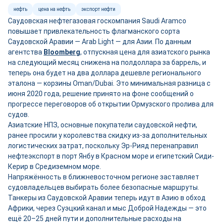
нефть
цена на нефть
экспорт нефти
Саудовская нефтегазовая госкомпания Saudi Aramco
повышает привлекательность флагманского сорта
Саудовской Аравии — Arab Light — для Азии. По данным
агентства
Bloomberg
, отпускная цена для азиатского рынка
на следующий месяц снижена на полдоллара за баррель, и
теперь она будет на два доллара дешевле регионального
эталона — корзины Oman/Dubai. Это минимальная разница с
июня 2020 года, решение принято на фоне сообщений о
прогрессе переговоров об открытии Ормузского пролива для
судов.
Азиатские НПЗ, основные покупатели саудовской нефти,
ранее просили у королевства скидку из-за дополнительных
логистических затрат, поскольку Эр-Рияд перенаправил
нефтеэкспорт в порт Янбу в Красном море и египетский Сиди-
Керир в Средиземном море.
Напряжённость в ближневосточном регионе заставляет
судовладельцев выбирать более безопасные маршруты.
Танкеры из Саудовской Аравии теперь идут в Азию в обход
Африки, через Суэцкий канал и мыс Доброй Надежды — это
ещё 20–25 дней пути и дополнительные расходы на