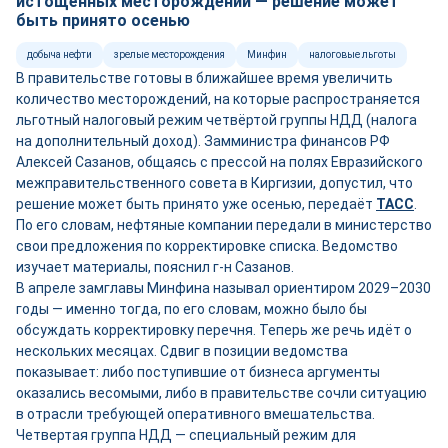
истощённых месторождений — решение может
быть принято осенью
добыча нефти
зрелые месторождения
Минфин
налоговые льготы
В правительстве готовы в ближайшее время увеличить
количество месторождений, на которые распространяется
льготный налоговый режим четвёртой группы НДД (налога
на дополнительный доход). Замминистра финансов РФ
Алексей Сазанов, общаясь с прессой на полях Евразийского
межправительственного совета в Киргизии, допустил, что
решение может быть принято уже осенью, передаёт
ТАСС
.
По его словам, нефтяные компании передали в министерство
свои предложения по корректировке списка. Ведомство
изучает материалы, пояснил г-н Сазанов.
В апреле замглавы Минфина называл ориентиром 2029–2030
годы — именно тогда, по его словам, можно было бы
обсуждать корректировку перечня. Теперь же речь идёт о
нескольких месяцах. Сдвиг в позиции ведомства
показывает: либо поступившие от бизнеса аргументы
оказались весомыми, либо в правительстве сочли ситуацию
в отрасли требующей оперативного вмешательства.
Четвертая группа НДД — специальный режим для