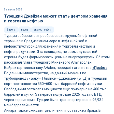
8 августа 2026
Турецкий Джейхан может стать центром хранения
и торговли нефтью
Европа
нефть
экспорт нефти
Турция собирается преобразовать крупный нефтяной
терминал в Средиземном море в нефтяной хаб с
инфраструктурой для хранения и торговли нефтью и
нефтепродуктами. Эта площадка, по замыслу властей
страны, будет формировать цены на энергоресурсы. Об этом
рассказал глава турецкого Минэнерго Альпарслан
Байрактар телеканалу AHaber, передаёт агентство
«Прайм»
.
По данным министерства, на данный момент по
трубопроводу «Баку—Тбилиси—Джейхан» (БТД) в турецкий
порт поставляется 550–600 тыс. баррелей нефти в сутки.
Свободными остаются мощности ещ
е
примерно на 400 тыс.
баррелей в сутки. За первое полугодие 2026 года по БТД
через территорию Турции было транспортировано 96,934
млн баррелей нефти.
Анкара также ожидает увеличения поставок из Ирака. В