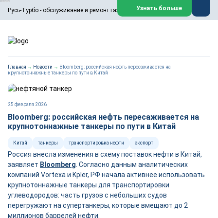
ООО «Русь-Турбо» занимается сервисом газовых и паровых
Узнать больше
Русь-Турбо - обслуживание и ремонт газовых паровых турбин
турбин, комплексным ремонтом, восстановлением,
техническим обслуживанием оборудования ТЭС,
зарубежных поршневых машин и компрессоров, которые
работают на нефтегазовых, нефтехимических,
металлургических и других предприятиях.
https://russturbo.ru/
Реклама. ООО «Русь-Турбо», ИНН 7802588950
Главная
→
Новости
→
Bloomberg: российская нефть пересаживается на
erid: F7NfYUJCUneVdwPs4znf
крупнотоннажные танкеры по пути в Китай
Перейти на сайт
Закрыть
25 февраля 2026
Bloomberg: российская нефть пересаживается на
крупнотоннажные танкеры по пути в Китай
Китай
танкеры
транспортировка нефти
экспорт
Россия внесла изменения в схему поставок нефти в Китай,
заявляет
Bloomberg
. Согласно данным аналитических
компаний Vortexa и Kpler, РФ начала активнее использовать
крупнотоннажные танкеры для транспортировки
углеводородов: часть грузов с небольших судов
перегружают на супертанкеры, которые вмещают до 2
миллионов баррелей нефти.