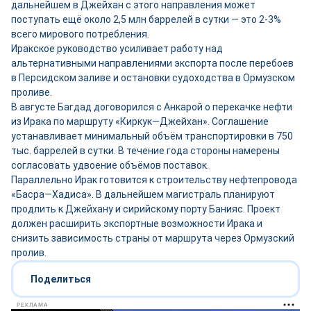
дальнейшем в Джейхан с этого направления может
поступать ещё около 2,5 млн баррелей в сутки — это 2-3%
всего мирового потребления.
Иракское руководство усиливает работу над
альтернативными направлениями экспорта после перебоев
в Персидском заливе и остановки судоходства в Ормузском
проливе.
В августе Багдад договорился с Анкарой о перекачке нефти
из Ирака по маршруту «Киркук—Джейхан». Соглашение
устанавливает минимальный объём транспортировки в 750
тыс. баррелей в сутки. В течение года стороны намерены
согласовать удвоение объёмов поставок.
Параллельно Ирак готовится к строительству нефтепровода
«Басра—Хадиса». В дальнейшем магистраль планируют
продлить к Джейхану и сирийскому порту Банияс. Проект
должен расширить экспортные возможности Ирака и
снизить зависимость страны от маршрута через Ормузский
пролив.
Поделиться
РЕКЛАМА