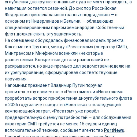
углубления дна крупнотоннажные суда не могут проходить, а
навигация остаётся сезонной. До сих пор Российская
Федерация привлекала иностранных подрядчиков — в
основном из Нидерландов и Бельгии, — обладающих
специализированным парком земснарядов. Собственный
флот должен снять эту зависимость.
На совещании обсуждалась финансовая модель проекта.
Как отметил Трутнев, между «Росатомом» (оператор СМП),
Минтрансом и Минфином возникли «некоторые
разночтения». Конкретные детали разногласий не
раскрываются, но вице-премьер дал ведомствам неделю на
их урегулирование, сформулировав соответствующие
поручения.
Напомним: президент Владимир Путин поручал
правительству совместно с «Росатомом» и «Новатэком»
проработать вопрос приобретения дноуглубительного флота
в 2026 году за счёт средств «Новатэка» с последующей
компенсацией затрат. «Росатом» уже провёл
предварительную оценку потребностей — для обслуживания
акватории СМП требуется не менее 15 судов и единиц
вспомогательной техники, сообщает агентство
PortNews
.
Первый этап предполагает закупку судов, способных