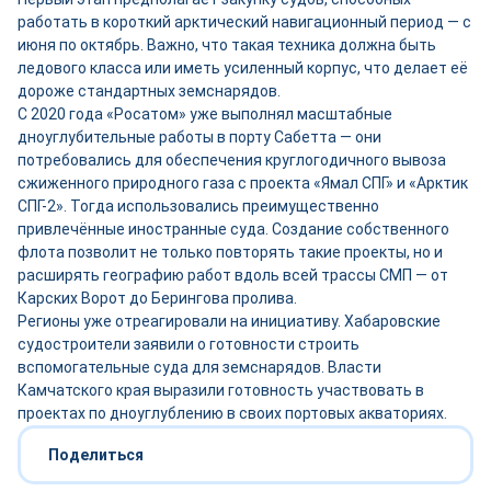
работать в короткий арктический навигационный период — с
июня по октябрь. Важно, что такая техника должна быть
ледового класса или иметь усиленный корпус, что делает её
дороже стандартных земснарядов.
С 2020 года «Росатом» уже выполнял масштабные
дноуглубительные работы в порту Сабетта — они
потребовались для обеспечения круглогодичного вывоза
сжиженного природного газа с проекта «Ямал СПГ» и «Арктик
СПГ-2». Тогда использовались преимущественно
привлечённые иностранные суда. Создание собственного
флота позволит не только повторять такие проекты, но и
расширять географию работ вдоль всей трассы СМП — от
Карских Ворот до Берингова пролива.
Регионы уже отреагировали на инициативу. Хабаровские
судостроители заявили о готовности строить
вспомогательные суда для земснарядов. Власти
Камчатского края выразили готовность участвовать в
проектах по дноуглублению в своих портовых акваториях.
Поделиться