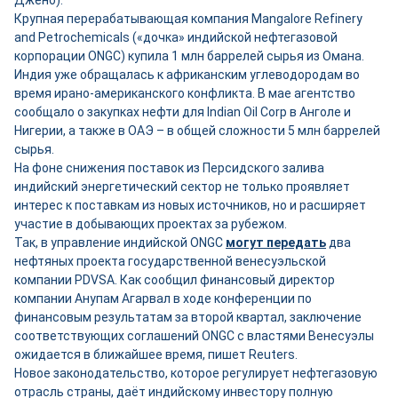
Джено).
Крупная перерабатывающая компания Mangalore Refinery
and Petrochemicals («дочка» индийской нефтегазовой
корпорации ONGC) купила 1 млн баррелей сырья из Омана.
Индия уже обращалась к африканским углеводородам во
время ирано-американского конфликта. В мае агентство
сообщало о закупках нефти для Indian Oil Corp в Анголе и
Нигерии, а также в ОАЭ – в общей сложности 5 млн баррелей
сырья.
На фоне снижения поставок из Персидского залива
индийский энергетический сектор не только проявляет
интерес к поставкам из новых источников, но и расширяет
участие в добывающих проектах за рубежом.
Так, в управление индийской ONGC
могут передать
два
нефтяных проекта государственной венесуэльской
компании PDVSA. Как сообщил финансовый директор
компании Анупам Агарвал в ходе конференции по
финансовым результатам за второй квартал, заключение
соответствующих соглашений ONGC с властями Венесуэлы
ожидается в ближайшее время, пишет Reuters.
Новое законодательство, которое регулирует нефтегазовую
отрасль страны, даёт индийскому инвестору полную