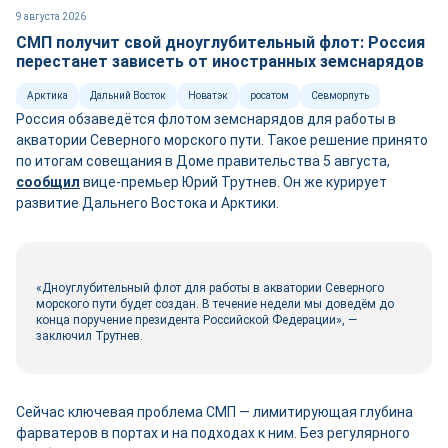
9 августа 2026
СМП получит свой дноуглубительный флот: Россия
перестанет зависеть от иностранных земснарядов
Арктика
Дальний Восток
Новатэк
росатом
Севморпуть
Россия обзаведётся флотом земснарядов для работы в
акватории Северного морского пути. Такое решение принято
по итогам совещания в Доме правительства 5 августа,
сооб
щ
ил
вице-премьер Юрий Трутнев. Он же курирует
развитие Дальнего Востока и Арктики.
«Дноуглубительный флот для работы в акватории Северного
морского пути будет создан. В течение недели мы доведём до
конца поручение президента Российской Федерации», —
заключил Трутнев.
Сейчас ключевая проблема СМП — лимитирующая глубина
фарватеров в портах и на подходах к ним. Без регулярного