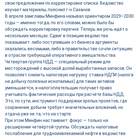
свои предложения по корректировке списка. Ведомство
изучает материалы, пояснил г-н Сазанов.
В апреле замглавы Минфина называл ориентиром 2029–2030
годы — именно тогда, по его словам, можно было бы
обсуждать корректировку перечня. Теперь же речь идёт о
нескольких месяцах. Сдвиг в позиции ведомства
показывает: либо поступившие от бизнеса аргументы
оказались весомыми, либо в правительстве сочли ситуацию
в отрасли требующей оперативного вмешательства.
Четвертая группа НДД — специальный режим для
месторождений с высокой долей выработанных запасов. Он
позволяет снизить налоговую нагрузку: ставка НДПИ (налога
на добычу полезных ископаемых) для таких активов
уменьшается, а налогоплательщик получает право
учитывать фактические расходы при расчёте базы НДД.
Это, по сути, инструмент поддержки зрелых проектов, где
сохранение добычи требует значительных вложений, но
отдача уже не та, что на старте.
При этом Минфин настаивает: фокус — только на
расширении четвёртой группы. Обсуждать налоговые
послабления для трудноизвлекаемой нефти в ведомстве