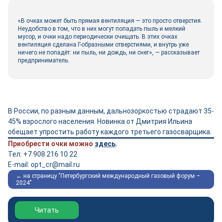
«В очках может быть прямая вентиляция — это просто отверстия.
Неудобство в том, что в них могут попадать пыль и мелкий
мусор, и очки надо периодически очищать. В этих очках
вентиляция сделана Г-образными отверстиями, и внутрь уже
ничего не попадёт: ни пыль, ни дождь, ни снег», — рассказывает
предприниматель.
В России, по разным данным, дальнозоркостью страдают 35-
45% взрослого населения. Новинка от Дмитрия Ильина
обещает упростить работу каждого третьего газосварщика.
Приобрести очки можно
здесь
.
Тел: +7 908 216 10 22
E-mail: opt_cr@mail.ru
← на страницу "Петербургский международный газовый форум –
2024"
Обзор выставки Нефтегаз-2026
Читать