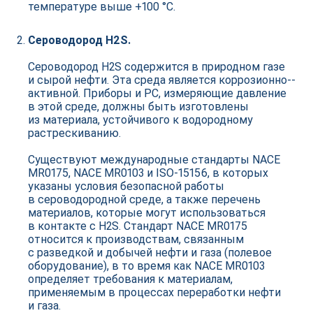
температуре выше +100 °C.
Сероводород H2S.
Сероводород H2S содержится в природном газе
и сырой нефти. Эта среда является коррозионно-­
активной. Приборы и РС, измеряющие давление
в этой среде, должны быть изготовлены
из материала, устойчивого к водородному
растрескиванию.
Существуют международные стандарты NACE
MR0175, NACE MR0103 и ISO‑15156, в которых
указаны условия безопасной работы
в сероводородной среде, а также перечень
материалов, которые могут использоваться
в контакте с H2S. Стандарт NACE MR0175
относится к производствам, связанным
с разведкой и добычей нефти и газа (полевое
оборудование), в то время как NACE MR0103
определяет требования к материалам,
применяемым в процессах переработки нефти
и газа.