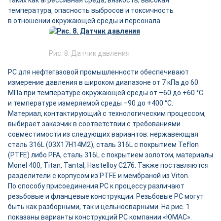
таких как агрессивная среда, вязкость, высокая
температура, опасность выбросов и токсичность
в отношении окружающей среды и персонала.
Рис. 8. Датчик давления
РС для нефтегазовой промышленности обеспечивают
измерение давления в широком диапазоне от 7 кПа до 60
МПа при температуре окружающей среды от –60 до +60 °C
и температуре измеряемой среды –90 до +400 °C.
Материал, контактирующий с технологическим процессом,
выбирает заказчик в соответствии с требованиями
совместимости из следующих вариантов: нержавеющая
сталь 316L (03Х17Н14М2), сталь 316L с покрытием Teflon
(PTFE) либо PFA, сталь 316L с покрытием золотом, материалы
Monel 400, Titan, Tantal, Hastelloy C276. Также поставляются
разделители с корпусом из PTFE и мембраной из Viton.
По способу присоединения РС к процессу различают
резьбовые и фланцевые конструкции. Резьбовые РС могут
быть как разборными, так и цельносварными. На рис. 1
показаны варианты конструкций РС компании «ЮМАС».