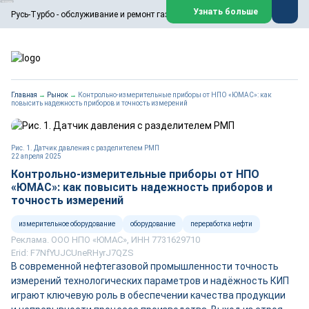
ООО «Русь-Турбо» занимается сервисом газовых и паровых
Узнать больше
Русь-Турбо - обслуживание и ремонт газовых паровых турбин
турбин, комплексным ремонтом, восстановлением,
техническим обслуживанием оборудования ТЭС,
зарубежных поршневых машин и компрессоров, которые
работают на нефтегазовых, нефтехимических,
металлургических и других предприятиях.
https://russturbo.ru/
Реклама. ООО «Русь-Турбо», ИНН 7802588950
Главная
→
Рынок
→
Контрольно-измерительные приборы от НПО «ЮМАС»: как
erid: F7NfYUJCUneVdwPs4znf
повысить надежность приборов и точность измерений
Перейти на сайт
Закрыть
Рис. 1. Датчик давления с разделителем РМП
22 апреля 2025
Контрольно-измерительные приборы от НПО
«ЮМАС»: как повысить надежность приборов и
точность измерений
измерительное оборудование
оборудование
переработка нефти
Реклама. ООО НПО «ЮМАС», ИНН 7731629710
Erid: F7NfYUJCUneRHyrJ7QZS
В современной нефтегазовой промышленности точность
измерений технологических параметров и надёжность КИП
играют ключевую роль в обеспечении качества продукции