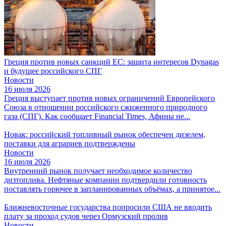
Греция против новых санкций ЕС: защита интересов Dynagas
и будущее российского СПГ
Новости
16 июля 2026
Греция выступает против новых ограничений Европейского
Союза в отношении российского сжиженного природного
газа (СПГ). Как сообщает Financial Times, Афины не...
Новак: российский топливный рынок обеспечен дизелем,
поставки для аграриев подтверждены
Новости
16 июля 2026
Внутренний рынок получает необходимое количество
дизтоплива. Нефтяные компании подтвердили готовность
поставлять горючее в запланированных объёмах, а принятое...
Ближневосточные государства попросили США не вводить
плату за проход судов через Ормузский пролив
Новости