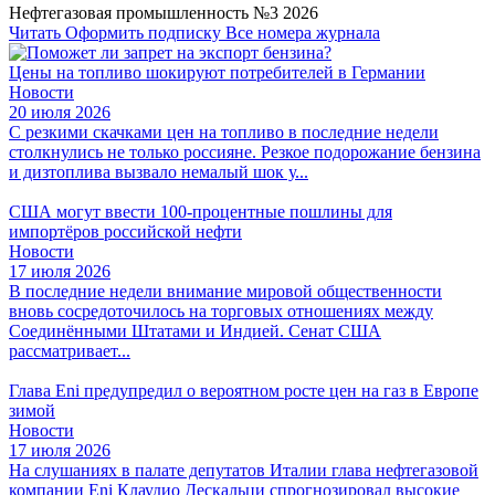
Нефтегазовая промышленность №3 2026
Читать
Оформить подписку
Все номера журнала
Цены на топливо шокируют потребителей в Германии
Новости
20 июля 2026
С резкими скачками цен на топливо в последние недели
столкнулись не только россияне. Резкое подорожание бензина
и дизтоплива вызвало немалый шок у...
США могут ввести 100-процентные пошлины для
импортёров российской нефти
Новости
17 июля 2026
В последние недели внимание мировой общественности
вновь сосредоточилось на торговых отношениях между
Соединёнными Штатами и Индией. Сенат США
рассматривает...
Глава Eni предупредил о вероятном росте цен на газ в Европе
зимой
Новости
17 июля 2026
На слушаниях в палате депутатов Италии глава нефтегазовой
компании Eni Клаудио Дескальци спрогнозировал высокие