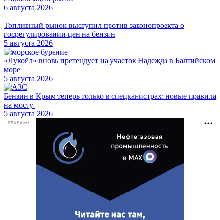
6 августа 2026
Топливный рынок выступил против законопроекта о
госрегулировании цен на бензин
5 августа 2026
«Лукойл» вновь претендует на участок Надежда в Балтийском
море
5 августа 2026
Бензин в Крым теперь только в спецканистрах: новые правила
на мосту
5 августа 2026
РЕКЛАМА