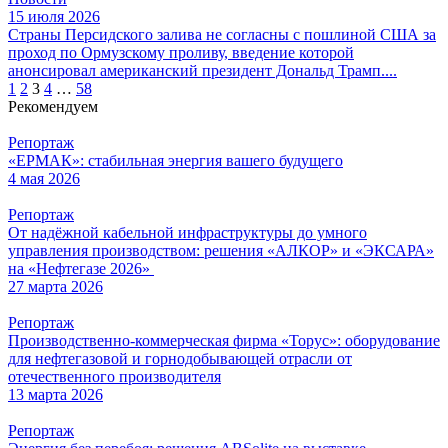
15 июля 2026
Страны Персидского залива не согласны с пошлиной США за
проход по Ормузскому проливу, введение которой
анонсировал американский президент Дональд Трамп....
Пагинация
1
2
3
4
…
58
Рекомендуем
записей
Репортаж
«ЕРМАК»: стабильная энергия вашего будущего
4 мая 2026
Репортаж
От надёжной кабельной инфраструктуры до умного
управления производством: решения «АЛКОР» и «ЭКСАРА»
на «Нефтегазе 2026»
27 марта 2026
Репортаж
Производственно-коммерческая фирма «Торус»: оборудование
для нефтегазовой и горнодобывающей отрасли от
отечественного производителя
13 марта 2026
Репортаж