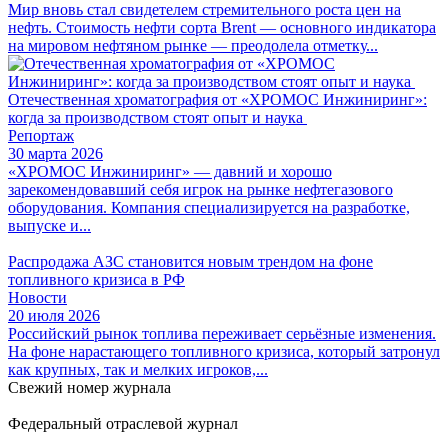
Мир вновь стал свидетелем стремительного роста цен на
нефть. Стоимость нефти сорта Brent — основного индикатора
на мировом нефтяном рынке — преодолела отметку...
Отечественная хроматография от «ХРОМОС Инжиниринг»:
когда за производством стоят опыт и наука
Репортаж
30 марта 2026
«ХРОМОС Инжиниринг» — давний и хорошо
зарекомендовавший себя игрок на рынке нефтегазового
оборудования. Компания специализируется на разработке,
выпуске и...
Распродажа АЗС становится новым трендом на фоне
топливного кризиса в РФ
Новости
20 июля 2026
Российский рынок топлива переживает серьёзные изменения.
На фоне нарастающего топливного кризиса, который затронул
как крупных, так и мелких игроков,...
Свежий номер журнала
Федеральный отраслевой журнал