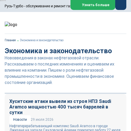
ООО «Русь-Турбо» занимается сервисом газовых и паровых
Узнать больше
Русь-Турбо - обслуживание и ремонт газовых паровых турбин
турбин, комплексным ремонтом, восстановлением,
техническим обслуживанием оборудования ТЭС,
зарубежных поршневых машин и компрессоров, которые
работают на нефтегазовых, нефтехимических,
металлургических и других предприятиях.
https://russturbo.ru/
Реклама. ООО «Русь-Турбо», ИНН 7802588950
Главная
→
Экономика и законодательство
erid: F7NfYUJCUneVdwPs4znf
Экономика и законодательство
Перейти на сайт
Закрыть
Нововведения в законах нефтегазовой отрасли.
Рассказываем о последних изменениях и оцениваем их
влияние на компании. Пишем о роли нефтегазовой
промышленности в экономике. Оцениваем финансовое
состояние организаций.
Хуситские атаки вывели из строя НПЗ Saudi
Aramco мощностью 400 тысяч баррелей в
сутки
Новости
29 июля 2026
Нефтеперерабатывающий комплекс Saudi Aramco в городе
Джизане на западе Саудовской Аравии прекратил работу 27 июля