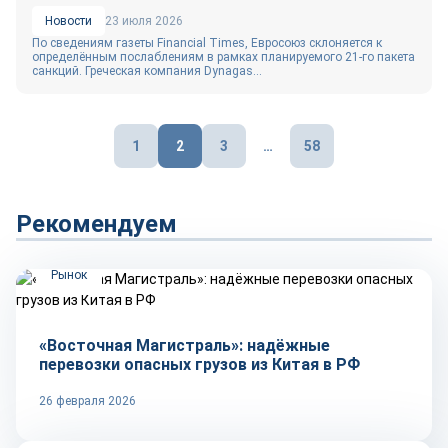
Новости
23 июля 2026
По сведениям газеты Financial Times, Евросоюз склоняется к
определённым послаблениям в рамках планируемого 21‑го пакета
санкций. Греческая компания Dynagas...
Пагинация
1
2
3
…
58
записей
Рекомендуем
Рынок
«Восточная Магистраль»: надёжные
перевозки опасных грузов из Китая в РФ
26 февраля 2026
Тренды