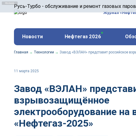
ООО «Русь-Турбо» занимается сервисом газовых и
Русь-Турбо - обслуживание и ремонт газовых паро
оборудования ТЭС, зарубежных поршневых машин и
Журнал «Нефте
и других предприятиях.
https://russturbo.ru/
Реклама. ООО «Русь-Турбо», ИНН 7802588950
Новости
Нефтегаз 2026
Обз
erid: F7NfYUJCUneVdwPs4znf
Главная
→
Технологии
→
Завод «ВЭЛАН» представит российское вз
11 марта 2025
Завод «ВЭЛАН» представи
взрывозащищённое
электрооборудование на 
«Нефтегаз-2025»