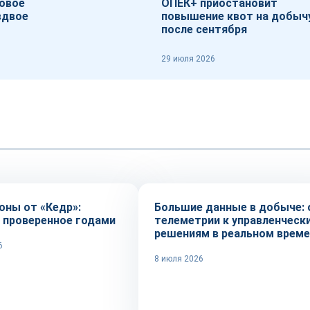
зовое
ОПЕК+ приостановит
вдвое
повышение квот на добыч
после сентября
29 июля 2026
Технологии
оны от «Кедр»:
Большие данные в добыче: 
, проверенное годами
телеметрии к управленческ
решениям в реальном време
6
8 июля 2026