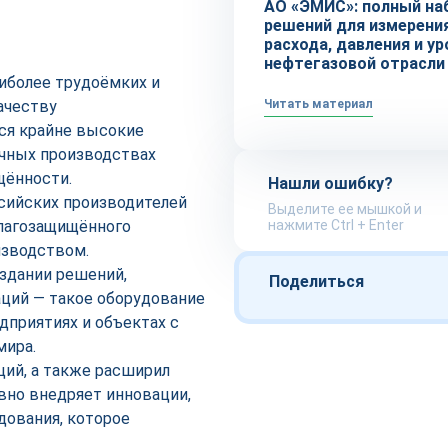
АО «ЭМИС»: полный на
решений для измерени
расхода, давления и ур
нефтегазовой отрасли
аиболее трудоёмких и
ачеству
Читать материал
ся крайне высокие
ичных производствах
щённости.
Нашли ошибку?
сийских производителей
Выделите ее мышкой и
лагозащищённого
нажмите Ctrl + Enter
изводством.
оздании решений,
Поделиться
ций — такое оборудование
приятиях и объектах с
мира.
ий, а также расширил
но внедряет инновации,
дования, которое