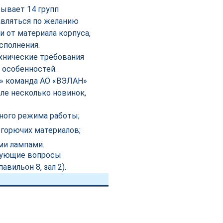
ывает 14 групп
авляться по желанию
и от материала корпуса,
сполнения.
хнические требования
 особенностей.
5» команда АО «ВЭЛАН»
сле несколько новинок,
йного режима работы;
егорючих материалов;
ми лампами.
есующие вопросы
вильон 8, зал 2).