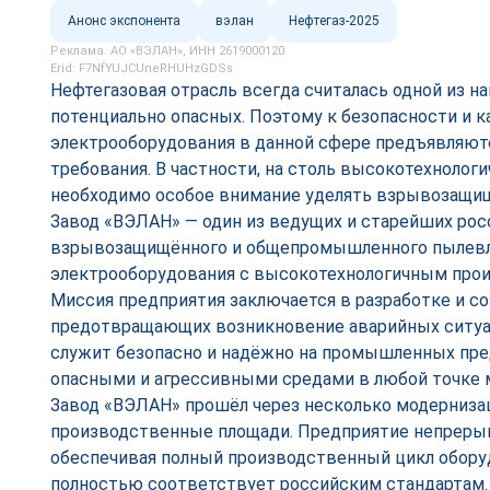
Анонс экспонента
вэлан
Нефтегаз-2025
Реклама. АО «ВЭЛАН», ИНН 2619000120
Erid: F7NfYUJCUneRHUHzGDSs
Нефтегазовая отрасль всегда считалась одной из н
потенциально опасных. Поэтому к безопасности и к
электрооборудования в данной сфере предъявляют
требования. В частности, на столь высокотехнолог
необходимо особое внимание уделять взрывозащи
Завод «ВЭЛАН» — один из ведущих и старейших рос
взрывозащищённого и общепромышленного пылев
электрооборудования с высокотехнологичным про
Миссия предприятия заключается в разработке и с
предотвращающих возникновение аварийных ситуа
служит безопасно и надёжно на промышленных пред
опасными и агрессивными средами в любой точке 
Завод «ВЭЛАН» прошёл через несколько модернизац
производственные площади. Предприятие непрерыв
обеспечивая полный производственный цикл обору
полностью соответствует российским стандартам.