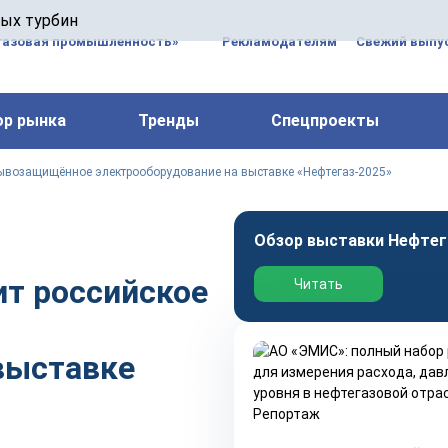
 паровых турбин, комплексным ремонтом, восстановлени
вых турбин
 компрессоров, которые работают на нефтегазовых, неф
газовая промышленность»
Рекламодателям
Свежий выпус
ор рынка
Тренды
Спецпроекты
рывозащищённое электрооборудование на выставке «Нефтегаз-2025»
Обзор выставки Нефтег
т российское
Читать
выставке
Репортаж