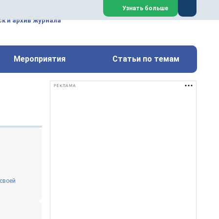
ем, техническим обслуживанием
Узнать больше
техимических, металлургических
к и архив журнала
Перейти на сайт
Закрыть
Мероприятия
Статьи по темам
РЕКЛАМА
 своей