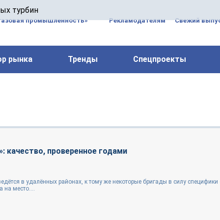
 паровых турбин, комплексным ремонтом, восстановлени
вых турбин
 компрессоров, которые работают на нефтегазовых, неф
газовая промышленность»
Рекламодателям
Свежий выпус
ор рынка
Тренды
Спецпроекты
: качество, проверенное годами
едётся в удалённых районах, к тому же некоторые бригады в силу специфики
 на место....