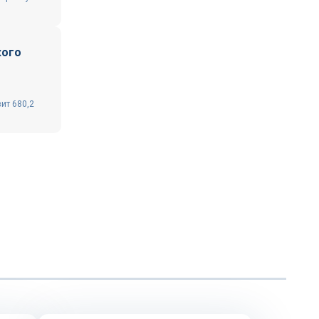
кого
ит 680,2
Технологии