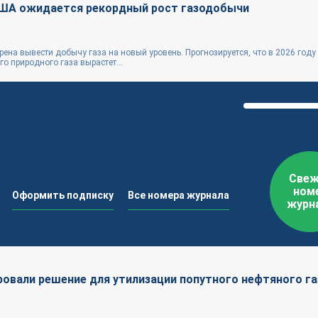
США ожидается рекордный рост газодобычи
ена вывести добычу газа на новый уровень. Прогнозируется, что в 2026 году
о природного газа вырастет...
Свеж
ном
Оформить подписку
Все номера журнала
журн
овали решение для утилизации попутного нефтяного га