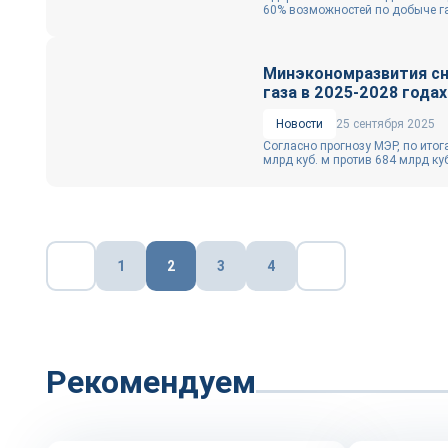
60% возможностей по добыче газ
Минэкономразвития сн
газа в 2025-2028 годах
Новости
25 сентября 2025
Согласно прогнозу МЭР, по итог
млрд куб. м против 684 млрд куб
Пагинация
1
2
3
4
записей
Рекомендуем
Репортаж
Репортаж