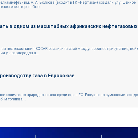
елкамнефть» им. А. А. Волкова (входит в ГК «Нефтиса») создали улучшенное
еплогенераторов. Оно...
ать в одном из масштабных африканских нефтегазовых
ная нефтекомпания SOCAR расширила своё международное присутствие, войд
ия углеводородов в...
роизводству газа в Евросоюзе
е количество природного газа среди стран ЕС. Ежедневно румынские газод
. м топлива,...