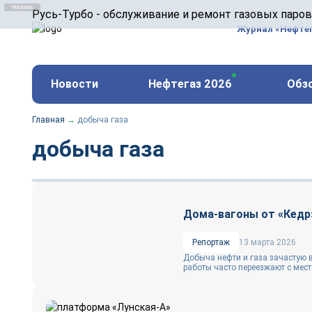
ООО «Русь-Турбо» занимается сервисом газовых и
Русь-Турбо - обслуживание и ремонт газовых паро
оборудования ТЭС, зарубежных поршневых машин и
Журнал «Нефте
и других предприятиях.
https://russturbo.ru/
Реклама. ООО «Русь-Турбо», ИНН 7802588950
Новости
Нефтегаз 2026
Обз
erid: F7NfYUJCUneVdwPs4znf
Главная
→
добыча газа
добыча газа
Дома-вагоны от «Кедр»
Репортаж
13 марта 2026
Добыча нефти и газа зачастую в
работы часто переезжают с места