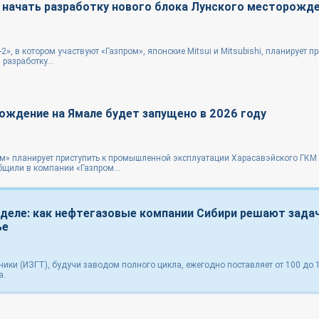
я начать разработку нового блока Лунского месторожд
», в котором участвуют «Газпром», японские Mitsui и Mitsubishi, планирует пр
разработку...
ождение на Ямале будет запущено в 2026 году
ом» планирует приступить к промышленной эксплуатации Харасавэйского ГКМ
бщили в компании «Газпром...
 деле: как нефтегазовые компании Сибири решают зада
ье
ники (ИЗГТ), будучи заводом полного цикла, ежегодно поставляет от 100 до 
а.