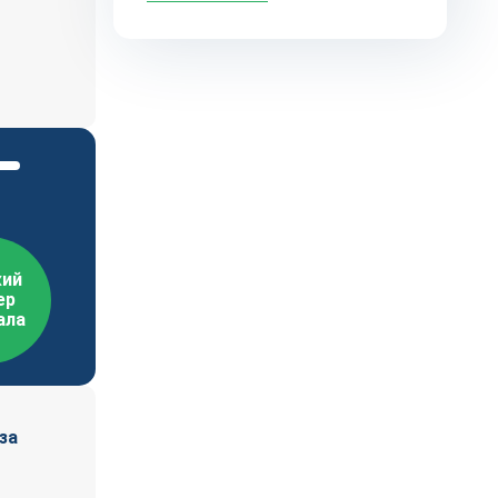
ий
ер
ала
за