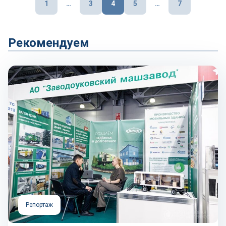
1
…
3
4
5
…
7
записей
Рекомендуем
Репортаж