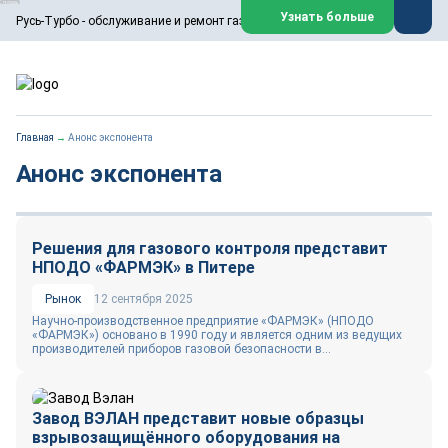
ООО «Русь-Турбо» занимается сервисом газовых и паровых
Узнать больше
Русь-Турбо - обслуживание и ремонт газовых паровых турбин
турбин, комплексным ремонтом, восстановлением,
техническим обслуживанием оборудования ТЭС,
зарубежных поршневых машин и компрессоров, которые
работают на нефтегазовых, нефтехимических,
металлургических и других предприятиях.
https://russturbo.ru/
Реклама. ООО «Русь-Турбо», ИНН 7802588950
Главная
→
Анонс экспонента
erid: F7NfYUJCUneVdwPs4znf
Анонс экспонента
Перейти на сайт
Закрыть
Решения для газового контроля представит
НПОДО «ФАРМЭК» в Питере
Рынок
12 сентября 2025
Научно-производственное предприятие «ФАРМЭК» (НПОДО
«ФАРМЭК») основано в 1990 году и является одним из ведущих
производителей приборов газовой безопасности в...
Завод ВЭЛАН представит новые образцы
взрывозащищённого оборудования на