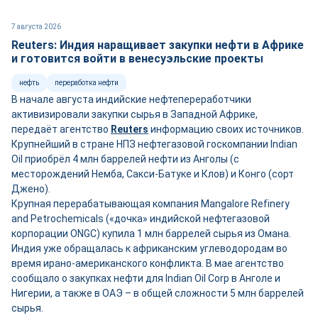
7 августа 2026
Reuters: Индия наращивает закупки нефти в Африке
и готовится войти в венесуэльские проекты
нефть
переработка нефти
В начале августа индийские нефтепереработчики
активизировали закупки сырья в Западной Африке,
передаёт агентство
Reuters
информацию своих источников.
Крупнейший в стране НПЗ нефтегазовой госкомпании Indian
Oil приобрёл 4 млн баррелей нефти из Анголы (с
месторождений Немба, Сакси-Батуке и Клов) и Конго (сорт
Джено).
Крупная перерабатывающая компания Mangalore Refinery
and Petrochemicals («дочка» индийской нефтегазовой
корпорации ONGC) купила 1 млн баррелей сырья из Омана.
Индия уже обращалась к африканским углеводородам во
время ирано-американского конфликта. В мае агентство
сообщало о закупках нефти для Indian Oil Corp в Анголе и
Нигерии, а также в ОАЭ – в общей сложности 5 млн баррелей
сырья.