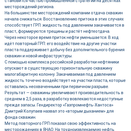
становится частью промышленной стратегии на десятках
месторождений региона.
На большинстве месторождений компании отдача скважин
начала снижаться. Восстановлению притока в этих случаях
способствует ГРП: жидкость под давлением закачивается в
пласт, формируются трещины и растёт нефтеотдача.
Через некоторое время приток нефти уменьшается. В ход
идёт повторный ГРП: его воздействие на другие участки
пласта поддерживает добычу без дополнительного бурения
скважин и новой инфраструктуры.
С помощью комплекса российской разработки нефтяники
опускают в существующую горизонтальную скважину
малогабаритную колонну. Закачиваемая под давлением
жидкость точечно воздействует на участки пласта, которые
оставались неохваченными при первичном разрыве.
Результат — скважины увеличивают производительность в
среднем в 2,5 раза, в разработку вовлекаются недоступные
прежде запасы. Гендиректор «Газпромнефть-Хантоса»
Дмитрий Колупаев назвал это «вторым дыханием» для
фонда скважин.
Метод повторного ГРП показал свою эффективность на
месторождениях в ЯНАО. На трудноизвлекаемую нефть