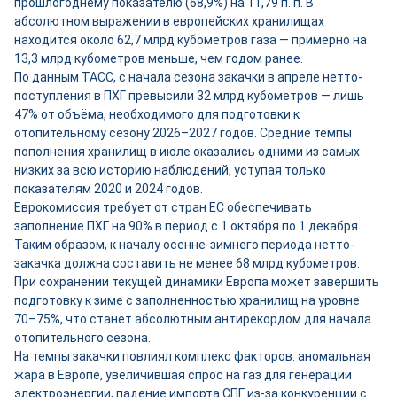
прошлогоднему показателю (68,9%) на 11,79 п. п. В
абсолютном выражении в европейских хранилищах
находится около 62,7 млрд кубометров газа — примерно на
13,3 млрд кубометров меньше, чем годом ранее.
По данным ТАСС, с начала сезона закачки в апреле нетто-
поступления в ПХГ превысили 32 млрд кубометров — лишь
47% от объёма, необходимого для подготовки к
отопительному сезону 2026–2027 годов. Средние темпы
пополнения хранилищ в июле оказались одними из самых
низких за всю историю наблюдений, уступая только
показателям 2020 и 2024 годов.
Еврокомиссия требует от стран ЕС обеспечивать
заполнение ПХГ на 90% в период с 1 октября по 1 декабря.
Таким образом, к началу осенне-зимнего периода нетто-
закачка должна составить не менее 68 млрд кубометров.
При сохранении текущей динамики Европа может завершить
подготовку к зиме с заполненностью хранилищ на уровне
70–75%, что станет абсолютным антирекордом для начала
отопительного сезона.
На темпы закачки повлиял комплекс факторов: аномальная
жара в Европе, увеличившая спрос на газ для генерации
электроэнергии, падение импорта СПГ из-за конкуренции с