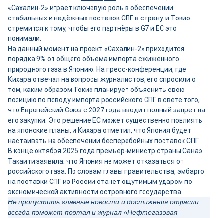
«Сахалин-2» играет ключевую роль в обеспечении
стабильных и надёжных поставок СПГ в страну, и Токио
стремится к тому, чтобы его партнёры в G7 и ЕС это
понимали.
На данный момент на проект «Сахалин-2» приходится
порядка 9% от общего объёма импорта сжиженного
природного газа в Японию. На пресс-конференции, где
Кихара отвечал на вопросы журналистов, его спросили о
том, каким образом Токио планирует объяснить свою
позицию по поводу импорта российского СПГ в свете того,
что Европейский Союз с 2027 года вводит полный запрет на
его закупки. Это решение ЕС может существенно повлиять
на японские планы, и Кихара отметил, что Япония будет
настаивать на обеспечении бесперебойных поставок СПГ.
В конце октября 2025 года премьер-министр страны Санаэ
Такаити заявила, что Япония не может отказаться от
российского газа. По словам главы правительства, эмбарго
на поставки СПГ из России станет ощутимым ударом по
экономической активности островного государства.
Не пропустить главные новости и достижения отрасли
всегда поможет портал и журнал «Нефтегазовая