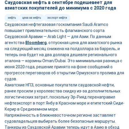
Саудовская нефть в сентябре подешевеет для
азиатских покупателей до минимума с 2020 года
нефть
цена на нефть
экспорт нефти
Саудовская нефтегазовая госкомпания Saudi Aramco
повышает привлекательность флагманского сорта
Саудовской Аравии — Arab Light — для Азии. По данным
агентства
Bloomberg
, отпускная цена для азиатского рынка
на следующий месяц снижена на полдоллара за баррель, и
теперь она будет на два доллара дешевле регионального
эталона — корзины Oman/Dubai. Это минимальная разница с
июня 2020 года, решение принято на фоне сообщений о
прогрессе переговоров об открытии Ормузского пролива для
судов.
Азиатские НПЗ, основные покупатели саудовской нефти,
ранее просили у королевства скидку из-за дополнительных
логистических затрат, поскольку Эр-Рияд перенаправил
нефтеэкспорт в порт Янбу в Красном море и египетский Сиди-
Керир в Средиземном море.
Напряжённость в ближневосточном регионе заставляет
судовладельцев выбирать более безопасные маршруты.
Танкеры из Саудовской Аравии теперь идут в Азию в обход