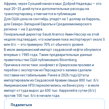
Африки, через Суэцкий канал и мыс Доброй Надежды — это
ещё 20–25 дней пути и дополнительные расходы на
транспортировку, отмечается в публикации.
Для США цена на сентябрь упадёт на 1 доллар за баррель,
для Северо-Западной Европы и Средиземноморского
региона — на 3 доллара.
Генеральный директор Saudi Aramco Амин Нассер на этой
неделе подтвердил, что компания пока экспортирует около 5
млн б/с — это примерно 70% от обычного уровня.
В июле американский импорт саудовской нефти обнулился
впервые с 1985 года. Такие предварительные данные
правительства США публиковало Bloomberg.
Причина в логистике: конфликт в Ормузском проливе и
перебои с экспортом из Персидского залива сделали
поставки нестабильными. Ранее в 2026 году Штаты
импортировали из Саудовской Аравии свыше 800 тыс. б/с.
Американские НПЗ переключились на Венесуэлу — в июле
импорт оттуда вырос до 600 тыс. баррелей в сутки (б/с)
против 100 тыс. б/с в начале года.
Поделиться