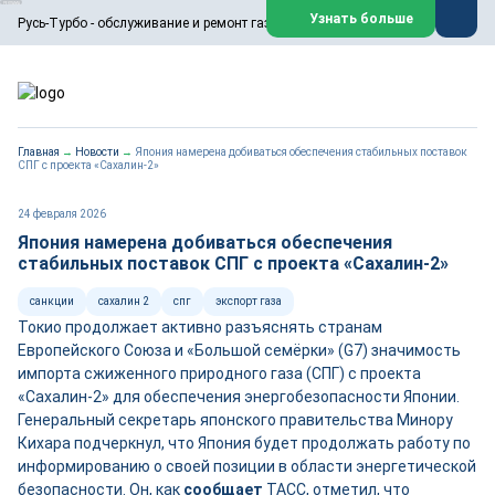
ООО «Русь-Турбо» занимается сервисом газовых и паровых
Узнать больше
Русь-Турбо - обслуживание и ремонт газовых паровых турбин
турбин, комплексным ремонтом, восстановлением,
техническим обслуживанием оборудования ТЭС,
зарубежных поршневых машин и компрессоров, которые
работают на нефтегазовых, нефтехимических,
металлургических и других предприятиях.
https://russturbo.ru/
Реклама. ООО «Русь-Турбо», ИНН 7802588950
Главная
→
Новости
→
Япония намерена добиваться обеспечения стабильных поставок
erid: F7NfYUJCUneVdwPs4znf
СПГ с проекта «Сахалин-2»
Перейти на сайт
Закрыть
24 февраля 2026
Япония намерена добиваться обеспечения
стабильных поставок СПГ с проекта «Сахалин-2»
санкции
сахалин 2
спг
экспорт газа
Токио продолжает активно разъяснять странам
Европейского Союза и «Большой семёрки» (G7) значимость
импорта сжиженного природного газа (СПГ) с проекта
«Сахалин-2» для обеспечения энергобезопасности Японии.
Генеральный секретарь японского правительства Минору
Кихара подчеркнул, что Япония будет продолжать работу по
информированию о своей позиции в области энергетической
безопасности. Он, как
сообщает
ТАСС, отметил, что