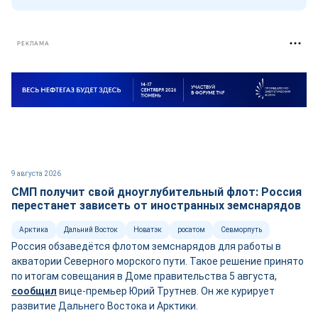
РЕКЛАМА
9 августа 2026
СМП получит свой дноуглубительный флот: Россия
перестанет зависеть от иностранных земснарядов
Арктика
Дальний Восток
Новатэк
росатом
Севморпуть
Россия обзаведётся флотом земснарядов для работы в
акватории Северного морского пути. Такое решение принято
по итогам совещания в Доме правительства 5 августа,
сооб
щ
ил
вице-премьер Юрий Трутнев. Он же курирует
развитие Дальнего Востока и Арктики.