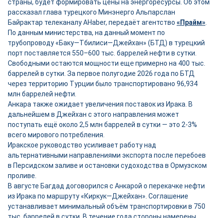
страны, будет формировать цены на энергоресурсы. Об этом
рассказал глава турецкого Минэнерго Альпарслан
Байрактар телеканалу AHaber, передаёт агентство
«Прайм»
.
По данным министерства, на данный момент по
трубопроводу «Баку—Тбилиси—Джейхан» (БТД) в турецкий
порт поставляется 550–600 тыс. баррелей нефти в сутки.
Свободными остаются мощности ещ
е
примерно на 400 тыс.
баррелей в сутки. За первое полугодие 2026 года по БТД
через территорию Турции было транспортировано 96,934
млн баррелей нефти.
Анкара также ожидает увеличения поставок из Ирака. В
дальнейшем в Джейхан с этого направления может
поступать ещё около 2,5 млн баррелей в сутки — это 2-3%
всего мирового потребления.
Иракское руководство усиливает работу над
альтернативными направлениями экспорта после перебоев
в Персидском заливе и остановки судоходства в Ормузском
проливе.
В августе Багдад договорился с Анкарой о перекачке нефти
из Ирака по маршруту «Киркук—Джейхан». Соглашение
устанавливает минимальный объём транспортировки в 750
тыс. баррелей в сутки. В течение года стороны намерены