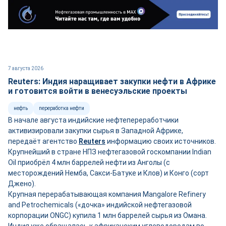
7 августа 2026
Reuters: Индия наращивает закупки нефти в Африке
и готовится войти в венесуэльские проекты
нефть
переработка нефти
В начале августа индийские нефтепереработчики
активизировали закупки сырья в Западной Африке,
передаёт агентство
Reuters
информацию своих источников.
Крупнейший в стране НПЗ нефтегазовой госкомпании Indian
Oil приобрёл 4 млн баррелей нефти из Анголы (с
месторождений Немба, Сакси-Батуке и Клов) и Конго (сорт
Джено).
Крупная перерабатывающая компания Mangalore Refinery
and Petrochemicals («дочка» индийской нефтегазовой
корпорации ONGC) купила 1 млн баррелей сырья из Омана.