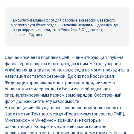
«Дноуглубительный флот для работы в акватории Северного
морского пути будет создан. В течение недели мы доведём до
конца поручение президента Российской Федерации», —
заключил Трутнев.
Сейчас ключевая проблема СМП — лимитирующая глубина
фарватеров в портах и на подходах к ним. Без регулярного
углубления дна крупнотоннажные суда не могут проходить, а
навигация остаётся сезонной. До сих пор Российская
Федерация привлекала иностранных подрядчиков — в
основном из Нидерландов и Бельгии, — обладающих
специализированным парком земснарядов. Собственный
флот должен снять эту зависимость.
На совещании обсуждалась финансовая модель проекта.
Как отметил Трутнев, между «Росатомом» (оператор СМП),
Минтрансом и Минфином возникли «некоторые
разночтения». Конкретные детали разногласий не
раскрываются, но вице-премьер дал ведомствам неделю на