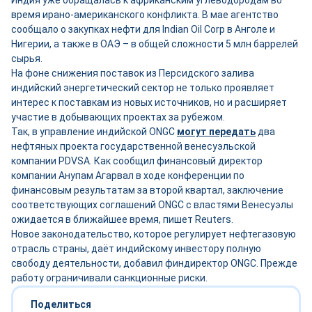
Индия уже обращалась к африканским углеводородам во
время ирано-американского конфликта. В мае агентство
сообщало о закупках нефти для Indian Oil Corp в Анголе и
Нигерии, а также в ОАЭ – в общей сложности 5 млн баррелей
сырья.
На фоне снижения поставок из Персидского залива
индийский энергетический сектор не только проявляет
интерес к поставкам из новых источников, но и расширяет
участие в добывающих проектах за рубежом.
Так, в управление индийской ONGC
могут передать
два
нефтяных проекта государственной венесуэльской
компании PDVSA. Как сообщил финансовый директор
компании Анупам Агарвал в ходе конференции по
финансовым результатам за второй квартал, заключение
соответствующих соглашений ONGC с властями Венесуэлы
ожидается в ближайшее время, пишет Reuters.
Новое законодательство, которое регулирует нефтегазовую
отрасль страны, даёт индийскому инвестору полную
свободу деятельности, добавил финдиректор ONGC. Прежде
работу ограничивали санкционные риски.
Поделиться