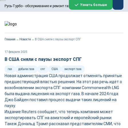
ООО «Русь-Турбо» занимается сервисом газовых и паровых
Узнать больше
Русь-Турбо - обслуживание и ремонт газовых паровых турбин
турбин, комплексным ремонтом, восстановлением,
техническим обслуживанием оборудования ТЭС,
зарубежных поршневых машин и компрессоров, которые
работают на нефтегазовых, нефтехимических,
металлургических и других предприятиях.
https://russturbo.ru/
Реклама. ООО «Русь-Турбо», ИНН 7802588950
Главная
→
Новости
→
В США сняли с паузы экспорт СПГ
erid: F7NfYUJCUneVdwPs4znf
Перейти на сайт
Закрыть
17 февраля 2025
В США сняли с паузы экспорт СПГ
газ
добыча газа
спг
США
экспорт газа
Новая администрация США продолжает отменять принятые
предшествующей властью решения. На этот раз речь идёт о
возобновлении экспорта СПГ: компании Commonwealth LNG
была выдана лицензия на экспорт газа. В начале 2024 года
Джо Байден поставил процесс выдачи таких лицензий на
паузу.
Издание Reuters сообщает, что теперь компания может
экспортировать СПГ на азиатский и европейский рынки.
Такеж Дональд Трамп рассказал представителям СМИ, что