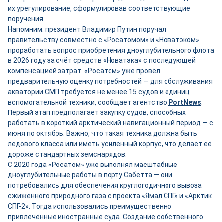
их урегулирование, сформулировав соответствующие
поручения.
Напомним: президент Владимир Путин поручал
правительству совместно с «Росатомом» и «Новатэком»
проработать вопрос приобретения дноуглубительного флота
в 2026 году за счёт средств «Новатэка» с последующей
компенсацией затрат. «Росатом» уже провёл
предварительную оценку потребностей — для обслуживания
акватории СМП требуется не менее 15 судов и единиц
вспомогательной техники, сообщает агентство
PortNews
.
Первый этап предполагает закупку судов, способных
работать в короткий арктический навигационный период — с
июня по октябрь. Важно, что такая техника должна быть
ледового класса или иметь усиленный корпус, что делает её
дороже стандартных земснарядов.
С 2020 года «Росатом» уже выполнял масштабные
дноуглубительные работы в порту Сабетта — они
потребовались для обеспечения круглогодичного вывоза
сжиженного природного газа с проекта «Ямал СПГ» и «Арктик
СПГ-2». Тогда использовались преимущественно
привлечённые иностранные суда. Создание собственного