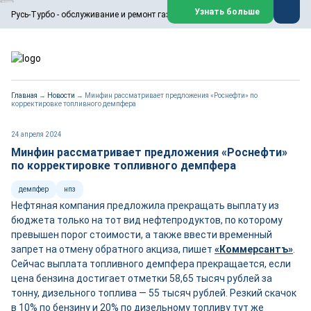
ООО «Русь-Турбо» занимается сервисом газовых и паровых
Узнать больше
Русь-Турбо - обслуживание и ремонт газовых паровых турбин
турбин, комплексным ремонтом, восстановлением,
техническим обслуживанием оборудования ТЭС,
зарубежных поршневых машин и компрессоров, которые
работают на нефтегазовых, нефтехимических,
металлургических и других предприятиях.
https://russturbo.ru/
Реклама. ООО «Русь-Турбо», ИНН 7802588950
Главная
→
Новости
→
Минфин рассматривает предложения «Роснефти» по
erid: F7NfYUJCUneVdwPs4znf
корректировке топливного демпфера
Перейти на сайт
Закрыть
24 апреля 2024
Минфин рассматривает предложения «Роснефти»
по корректировке топливного демпфера
демпфер
нпз
Нефтяная компания предложила прекращать выплату из
бюджета только на тот вид нефтепродуктов, по которому
превышен порог стоимости, а также ввести временный
запрет на отмену обратного акциза, пишет
«Коммерсантъ»
.
Сейчас выплата топливного демпфера прекращается, если
цена бензина достигает отметки 58,65 тысяч рублей за
тонну, дизельного топлива — 55 тысяч рублей. Резкий скачок
в 10% по бензину и 20% по дизельному топливу тут же