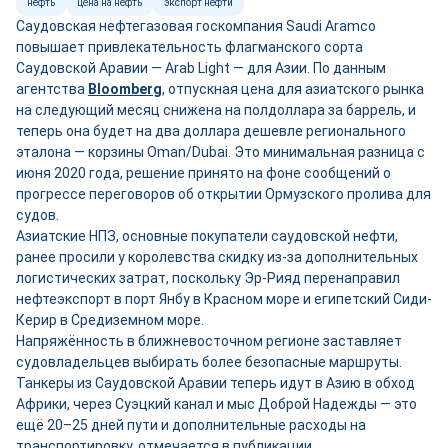
нефть
цена на нефть
экспорт нефти
Саудовская нефтегазовая госкомпания Saudi Aramco
повышает привлекательность флагманского сорта
Саудовской Аравии — Arab Light — для Азии. По данным
агентства
Bloomberg
, отпускная цена для азиатского рынка
на следующий месяц снижена на полдоллара за баррель, и
теперь она будет на два доллара дешевле регионального
эталона — корзины Oman/Dubai. Это минимальная разница с
июня 2020 года, решение принято на фоне сообщений о
прогрессе переговоров об открытии Ормузского пролива для
судов.
Азиатские НПЗ, основные покупатели саудовской нефти,
ранее просили у королевства скидку из-за дополнительных
логистических затрат, поскольку Эр-Рияд перенаправил
нефтеэкспорт в порт Янбу в Красном море и египетский Сиди-
Керир в Средиземном море.
Напряжённость в ближневосточном регионе заставляет
судовладельцев выбирать более безопасные маршруты.
Танкеры из Саудовской Аравии теперь идут в Азию в обход
Африки, через Суэцкий канал и мыс Доброй Надежды — это
ещё 20–25 дней пути и дополнительные расходы на
транспортировку, отмечается в публикации.