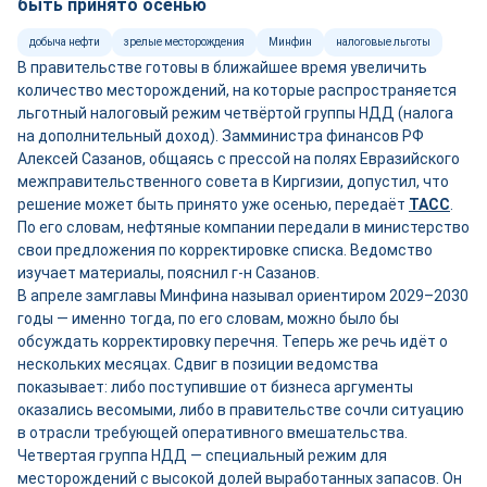
быть принято осенью
добыча нефти
зрелые месторождения
Минфин
налоговые льготы
В правительстве готовы в ближайшее время увеличить
количество месторождений, на которые распространяется
льготный налоговый режим четвёртой группы НДД (налога
на дополнительный доход). Замминистра финансов РФ
Алексей Сазанов, общаясь с прессой на полях Евразийского
межправительственного совета в Киргизии, допустил, что
решение может быть принято уже осенью, передаёт
ТАСС
.
По его словам, нефтяные компании передали в министерство
свои предложения по корректировке списка. Ведомство
изучает материалы, пояснил г-н Сазанов.
В апреле замглавы Минфина называл ориентиром 2029–2030
годы — именно тогда, по его словам, можно было бы
обсуждать корректировку перечня. Теперь же речь идёт о
нескольких месяцах. Сдвиг в позиции ведомства
показывает: либо поступившие от бизнеса аргументы
оказались весомыми, либо в правительстве сочли ситуацию
в отрасли требующей оперативного вмешательства.
Четвертая группа НДД — специальный режим для
месторождений с высокой долей выработанных запасов. Он