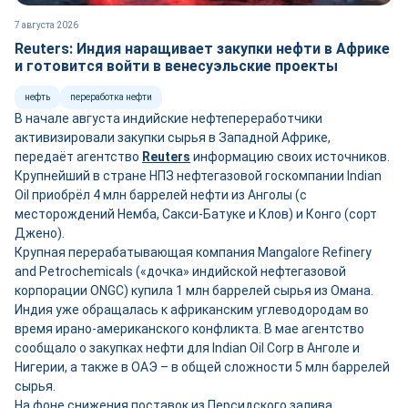
7 августа 2026
Reuters: Индия наращивает закупки нефти в Африке
и готовится войти в венесуэльские проекты
нефть
переработка нефти
В начале августа индийские нефтепереработчики
активизировали закупки сырья в Западной Африке,
передаёт агентство
Reuters
информацию своих источников.
Крупнейший в стране НПЗ нефтегазовой госкомпании Indian
Oil приобрёл 4 млн баррелей нефти из Анголы (с
месторождений Немба, Сакси-Батуке и Клов) и Конго (сорт
Джено).
Крупная перерабатывающая компания Mangalore Refinery
and Petrochemicals («дочка» индийской нефтегазовой
корпорации ONGC) купила 1 млн баррелей сырья из Омана.
Индия уже обращалась к африканским углеводородам во
время ирано-американского конфликта. В мае агентство
сообщало о закупках нефти для Indian Oil Corp в Анголе и
Нигерии, а также в ОАЭ – в общей сложности 5 млн баррелей
сырья.
На фоне снижения поставок из Персидского залива