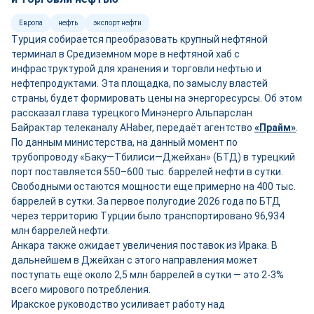
Европа
нефть
экспорт нефти
Турция собирается преобразовать крупный нефтяной
терминал в Средиземном море в нефтяной хаб с
инфраструктурой для хранения и торговли нефтью и
нефтепродуктами. Эта площадка, по замыслу властей
страны, будет формировать цены на энергоресурсы. Об этом
рассказал глава турецкого Минэнерго Альпарслан
Байрактар телеканалу AHaber, передаёт агентство
«Прайм»
.
По данным министерства, на данный момент по
трубопроводу «Баку—Тбилиси—Джейхан» (БТД) в турецкий
порт поставляется 550–600 тыс. баррелей нефти в сутки.
Свободными остаются мощности ещ
е
примерно на 400 тыс.
баррелей в сутки. За первое полугодие 2026 года по БТД
через территорию Турции было транспортировано 96,934
млн баррелей нефти.
Анкара также ожидает увеличения поставок из Ирака. В
дальнейшем в Джейхан с этого направления может
поступать ещё около 2,5 млн баррелей в сутки — это 2-3%
всего мирового потребления.
Иракское руководство усиливает работу над