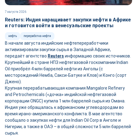
7 августа 2026
Reuters: Индия наращивает закупки нефти в Африке
и готовится войти в венесуэльские проекты
нефть
переработка нефти
В начале августа индийские нефтепереработчики
активизировали закупки сырья в Западной Африке,
передаёт агентство
Reuters
информацию своих источников.
Крупнейший в стране НПЗ нефтегазовой госкомпании Indian
Oil приобрёл 4 млн баррелей нефти из Анголы (с
месторождений Немба, Сакси-Батуке и Клов) и Конго (сорт
Джено).
Крупная перерабатывающая компания Mangalore Refinery
and Petrochemicals («дочка» индийской нефтегазовой
корпорации ONGC) купила 1 млн баррелей сырья из Омана.
Индия уже обращалась к африканским углеводородам во
время ирано-американского конфликта. В мае агентство
сообщало о закупках нефти для Indian Oil Corp в Анголе и
Нигерии, а также в ОАЭ – в общей сложности 5 млн баррелей
сырья.