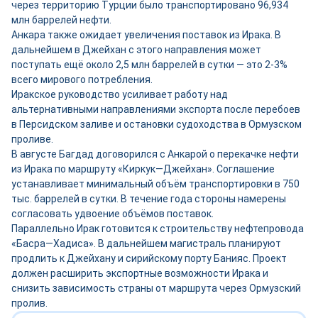
через территорию Турции было транспортировано 96,934
млн баррелей нефти.
Анкара также ожидает увеличения поставок из Ирака. В
дальнейшем в Джейхан с этого направления может
поступать ещё около 2,5 млн баррелей в сутки — это 2-3%
всего мирового потребления.
Иракское руководство усиливает работу над
альтернативными направлениями экспорта после перебоев
в Персидском заливе и остановки судоходства в Ормузском
проливе.
В августе Багдад договорился с Анкарой о перекачке нефти
из Ирака по маршруту «Киркук—Джейхан». Соглашение
устанавливает минимальный объём транспортировки в 750
тыс. баррелей в сутки. В течение года стороны намерены
согласовать удвоение объёмов поставок.
Параллельно Ирак готовится к строительству нефтепровода
«Басра—Хадиса». В дальнейшем магистраль планируют
продлить к Джейхану и сирийскому порту Банияс. Проект
должен расширить экспортные возможности Ирака и
снизить зависимость страны от маршрута через Ормузский
пролив.