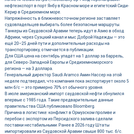
нефтеэкспорт в порт Янбу в Красном море и египетский Сиди-
Керир в Средиземном море.
Напряжённость в ближневосточном регионе заставляет
судовладельцев выбирать более безопасные маршруты.
Танкеры из Саудовской Аравии теперь идут в Азию в обход
Африки, через Суэцкий канал и мыс Доброй Надежды — это
ещё 20–25 дней пути и дополнительные расходы на
транспортировку, отмечается в публикации.
Для США цена на сентябрь упадёт на 1 доллар за баррель,
для Северо-Западной Европы и Средиземноморского
региона — на 3 доллара.
Генеральный директор Saudi Aramco Амин Нассер на этой
неделе подтвердил, что компания пока экспортирует около 5
млн б/с — это примерно 70% от обычного уровня.
В июле американский импорт саудовской нефти обнулился
впервые с 1985 года. Такие предварительные данные
правительства США публиковало Bloomberg.
Причина в логистике: конфликт в Ормузском проливе и
перебои с экспортом из Персидского залива сделали
поставки нестабильными. Ранее в 2026 году Штаты
импортировали из Саудовской Аравии свыше 800 тыс. б/с.