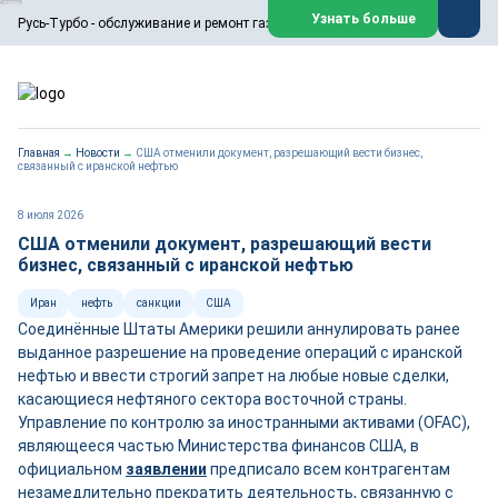
ООО «Русь-Турбо» занимается сервисом газовых и паровых
Узнать больше
Русь-Турбо - обслуживание и ремонт газовых паровых турбин
турбин, комплексным ремонтом, восстановлением,
техническим обслуживанием оборудования ТЭС,
зарубежных поршневых машин и компрессоров, которые
работают на нефтегазовых, нефтехимических,
металлургических и других предприятиях.
https://russturbo.ru/
Реклама. ООО «Русь-Турбо», ИНН 7802588950
Главная
→
Новости
→
США отменили документ, разрешающий вести бизнес,
erid: F7NfYUJCUneVdwPs4znf
связанный с иранской нефтью
Перейти на сайт
Закрыть
8 июля 2026
США отменили документ, разрешающий вести
бизнес, связанный с иранской нефтью
Иран
нефть
санкции
США
Соединённые Штаты Америки решили аннулировать ранее
выданное разрешение на проведение операций с иранской
нефтью и ввести строгий запрет на любые новые сделки,
касающиеся нефтяного сектора восточной страны.
Управление по контролю за иностранными активами (OFAC),
являющееся частью Министерства финансов США, в
официальном
заявлении
предписало всем контрагентам
незамедлительно прекратить деятельность, связанную с