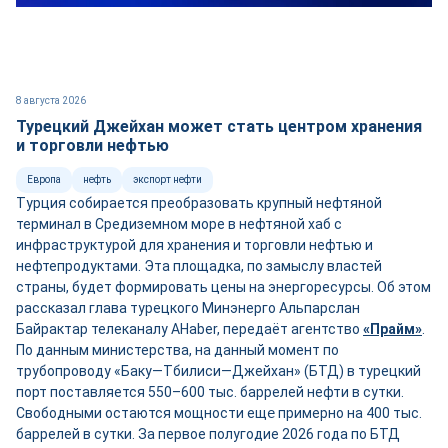
8 августа 2026
Турецкий Джейхан может стать центром хранения
и торговли нефтью
Европа
нефть
экспорт нефти
Турция собирается преобразовать крупный нефтяной
терминал в Средиземном море в нефтяной хаб с
инфраструктурой для хранения и торговли нефтью и
нефтепродуктами. Эта площадка, по замыслу властей
страны, будет формировать цены на энергоресурсы. Об этом
рассказал глава турецкого Минэнерго Альпарслан
Байрактар телеканалу AHaber, передаёт агентство
«Прайм»
.
По данным министерства, на данный момент по
трубопроводу «Баку—Тбилиси—Джейхан» (БТД) в турецкий
порт поставляется 550–600 тыс. баррелей нефти в сутки.
Свободными остаются мощности ещ
е
примерно на 400 тыс.
баррелей в сутки. За первое полугодие 2026 года по БТД