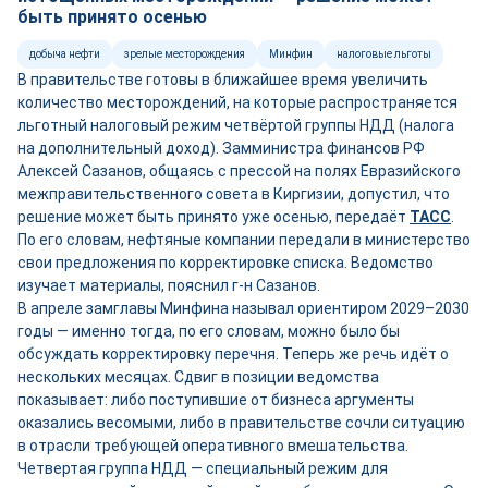
быть принято осенью
добыча нефти
зрелые месторождения
Минфин
налоговые льготы
В правительстве готовы в ближайшее время увеличить
количество месторождений, на которые распространяется
льготный налоговый режим четвёртой группы НДД (налога
на дополнительный доход). Замминистра финансов РФ
Алексей Сазанов, общаясь с прессой на полях Евразийского
межправительственного совета в Киргизии, допустил, что
решение может быть принято уже осенью, передаёт
ТАСС
.
По его словам, нефтяные компании передали в министерство
свои предложения по корректировке списка. Ведомство
изучает материалы, пояснил г-н Сазанов.
В апреле замглавы Минфина называл ориентиром 2029–2030
годы — именно тогда, по его словам, можно было бы
обсуждать корректировку перечня. Теперь же речь идёт о
нескольких месяцах. Сдвиг в позиции ведомства
показывает: либо поступившие от бизнеса аргументы
оказались весомыми, либо в правительстве сочли ситуацию
в отрасли требующей оперативного вмешательства.
Четвертая группа НДД — специальный режим для