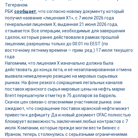
Тегераном.
РБК
сообщает
, что согласно новому документу, который
получил название «лицензия X1», с 7 июля 2026 года
генеральная лицензия X, выданная 21 июня 2026 года,
отзывается. Все операции, необходимые для завершения
сделок, которые ранее действовали в рамках прошлой
лицензии, разрешены только до 00:01 по EEST (по
восточному летнему времени — прим. ред.) 17 июля текущего
года.
Напомним, что лицензия Х изначально должна была
действовать до конца лета, и её незапланированная отмена
вызвала немедленную реакцию на мировых сырьевых
рынках. На фоне резкого сокращения легальных каналов
поставок иранского сырья мировые цены на нефть марки
Brent перешагнули отметку в 75 долларов за баррель.
Скачок цен связан с опасениями участников рынка: они
ожидают, что сокращение поставок иранской нефти может
привести к дефициту. Да и новый документ OFAC полностью
блокирует возможность заключения любых контрактов с 7
июля. Компании, которые прежде могли вести бизнес с
Ираном, теперь столкнулись с серьёзными ограничениями.