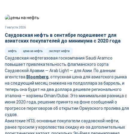
7 августа 2026
Саудовская нефть в сентябре подешевеет для
азиатских покупателей до минимума с 2020 года
нефть
цена на нефть
экспорт нефти
Саудовская нефтегазовая госкомпания Saudi Aramco
повышает привлекательность флагманского сорта
Саудовской Аравии — Arab Light — для Азии. По данным
агентства
Bloomberg
, отпускная цена для азиатского рынка
на следующий месяц снижена на полдоллара за баррель, и
теперь она будет на два доллара дешевле регионального
эталона — корзины Oman/Dubai. Это минимальная разница с
июня 2020 года, решение принято на фоне сообщений о
прогрессе переговоров об открытии Ормузского пролива для
судов.
Азиатские НПЗ, основные покупатели саудовской нефти,
ранее просили у королевства скидку из-за дополнительных
логистических затрат, поскольку Эр-Рияд перенаправил