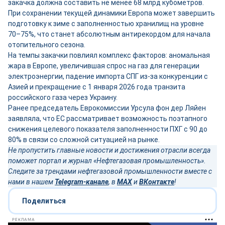
закачка должна составить не менее 68 млрд кубометров.
При сохранении текущей динамики Европа может завершить
подготовку к зиме с заполненностью хранилищ на уровне
70–75%, что станет абсолютным антирекордом для начала
отопительного сезона.
На темпы закачки повлиял комплекс факторов: аномальная
жара в Европе, увеличившая спрос на газ для генерации
электроэнергии, падение импорта СПГ из-за конкуренции с
Азией и прекращение с 1 января 2026 года транзита
российского газа через Украину.
Ранее председатель Еврокомиссии Урсула фон дер Ляйен
заявляла, что ЕС рассматривает возможность поэтапного
снижения целевого показателя заполненности ПХГ с 90 до
80% в связи со сложной ситуацией на рынке.
Не пропустить главные новости и достижения отрасли всегда
поможет портал и журнал «Нефтегазовая промышленность».
Следите за трендами нефтегазовой промышленности вместе с
нами в нашем
Telegram-канале
, в
MAX
и
ВКонтакте
!
Поделиться
РЕКЛАМА