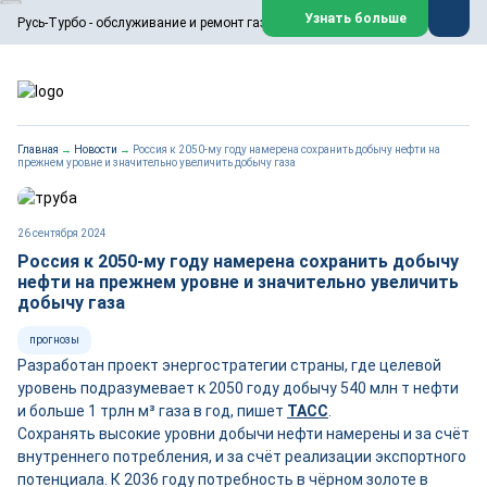
ООО «Русь-Турбо» занимается сервисом газовых и паровых
Узнать больше
Русь-Турбо - обслуживание и ремонт газовых паровых турбин
турбин, комплексным ремонтом, восстановлением,
техническим обслуживанием оборудования ТЭС,
зарубежных поршневых машин и компрессоров, которые
работают на нефтегазовых, нефтехимических,
металлургических и других предприятиях.
https://russturbo.ru/
Реклама. ООО «Русь-Турбо», ИНН 7802588950
Главная
→
Новости
→
Россия к 2050-му году намерена сохранить добычу нефти на
erid: F7NfYUJCUneVdwPs4znf
прежнем уровне и значительно увеличить добычу газа
Перейти на сайт
Закрыть
26 сентября 2024
Россия к 2050-му году намерена сохранить добычу
нефти на прежнем уровне и значительно увеличить
добычу газа
прогнозы
Разработан проект энергостратегии страны, где целевой
уровень подразумевает к 2050 году добычу 540 млн т нефти
и больше 1 трлн м³ газа в год, пишет
ТАСС
.
Сохранять высокие уровни добычи нефти намерены и за счёт
внутреннего потребления, и за счёт реализации экспортного
потенциала. К 2036 году потребность в чёрном золоте в