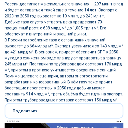
России достигнет максимального значения — 297 млн т в год
и будет оставаться такой ещё в течение 14 лет. Экспорт с
2023 по 2050 год вырастет на 10 млн т, до 243 млн т.
Добыче газа спустя четверть века предрекают 70-
процентный рост: с 638 млрд м³ до 1,085 трлн м³. Его
обеспечат и внутренний, и внешний рынки.
В России потребление газа с сегодняшних значений
вырастет до 664 млрд м³. Экспорт увеличится со 143 млрд м³
до 421 млрд м³. В основном, прирост обеспечит СПГ: к 2050-
му году в сжиженном виде планируют продавать за границу
245 млрд м³. Поставки по трубопроводам составят 176 млрд
м³, при этом в прогнозе учитывается сохранение санкций.
Помимо целевого сценария, авторы энергостратегии
разработали и консервативный. В нём газу тоже прочат
блестящие перспективы: к 2050 году добыча может
составить 914 млрд м³, треть объёма будет идти на экспорт.
При этом трубопроводные поставки составят 156 млрд м³.
Поделиться
РЕКЛАМА