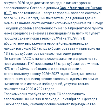
августа 2026 года достигли рекордно низкого уровня
заполненности. Согласно данным
Gas Infrastructure Europe
(GIE)
, по состоянию на 1 августа уровень запасов составил
всего 57,11%. Это худший показатель для данной даты с
момента начала систематического мониторинга в 2011 году.
Текущий уровень заполненности на 16,4 процентного пункта
ниже среднего значения за последние пять лет и уступает
прошлогоднему показателю (68,9%) на 11,79 п. п. В
абсолютном выражении в европейских хранилищах
находится около 62,7 млрд кубометров газа — примерно на
13,3 млрд кубометров меньше, чем годом ранее.
По данным ТАСС, с начала сезона закачки в апреле нетто-
поступления в ПХГ превысили 32 млрд кубометров — лишь
47% от объёма, необходимого для подготовки к
отопительному сезону 2026–2027 годов. Средние темпы
пополнения хранилищ в июле оказались одними из самых
низких за всю историю наблюдений, уступая только
показателям 2020 и 2024 годов.
Еврокомиссия требует от стран ЕС обеспечивать
заполнение ПХГ на 90% в период с 1 октября по 1 декабря.
Таким образом, к началу осенне-зимнего периода нетто-