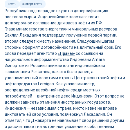
нефть
экспорт нефти
Республика подтверждает курс на диверсификацию
поставок сырья. Индонезийские власти готовят
долгосрочное соглашение для ввоза нефти из РФ.
Глава министерства энергетики и минеральных ресурсов
Бахлил Лахадалия подтвердил получение первой партии,
вторая следует к месту назначения. Следующим шагом
стороны оформят договорённости на длительный срок. Его
слова передаёт агентство
«Прайм»
со ссылкой на
национальное информагентство Индонезии Antara.
Импортом из России занимается не индонезийская
госкомпания Pertamina, как это было ранее, а
уполномоченный властями страны Центр испытаний нефти и
нефтепродуктов Lemigas. Как указал министр,
распределение ввезённой нефти среди местных
потребителей — внутреннее дело Индонезии. Этот вопрос не
должен зависеть от мнения иностранных государств.
Индонезия — независимая страна, никто извне не вправе
диктовать ей свои условия, подчеркнул Лахадалия. Он
отметил, что Джакарта не навязывает свои решения другим
и рассчитывает на встречное уважение к собственным