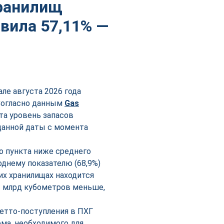
хранилищ
авила 57,11% —
ле августа 2026 года
 Согласно данным
Gas
ста уровень запасов
 данной даты с момента
о пункта ниже среднего
однему показателю (68,9%)
их хранилищах находится
,3 млрд кубометров меньше,
нетто-поступления в ПХГ
ма, необходимого для