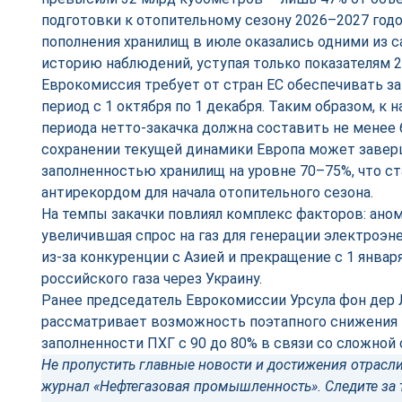
подготовки к отопительному сезону 2026–2027 год
пополнения хранилищ в июле оказались одними из 
историю наблюдений, уступая только показателям 20
Еврокомиссия требует от стран ЕС обеспечивать за
период с 1 октября по 1 декабря. Таким образом, к 
периода нетто-закачка должна составить не менее 
сохранении текущей динамики Европа может завер
заполненностью хранилищ на уровне 70–75%, что 
антирекордом для начала отопительного сезона.
На темпы закачки повлиял комплекс факторов: аном
увеличившая спрос на газ для генерации электроэн
из-за конкуренции с Азией и прекращение с 1 январ
российского газа через Украину.
Ранее председатель Еврокомиссии Урсула фон дер Л
рассматривает возможность поэтапного снижения 
заполненности ПХГ с 90 до 80% в связи со сложной 
Не пропустить главные новости и достижения отрасли
журнал «Нефтегазовая промышленность». Следите за 