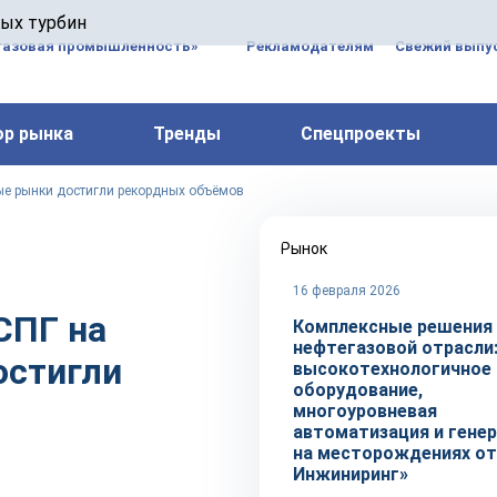
 паровых турбин, комплексным ремонтом, восстановлени
вых турбин
 компрессоров, которые работают на нефтегазовых, неф
газовая промышленность»
Рекламодателям
Свежий выпус
ор рынка
Тренды
Спецпроекты
е рынки достигли рекордных объёмов
Рынок
16 февраля 2026
СПГ на
Комплексные решения
нефтегазовой отрасли
остигли
высокотехнологичное
оборудование,
многоуровневая
автоматизация и гене
на месторождениях от
Инжиниринг»