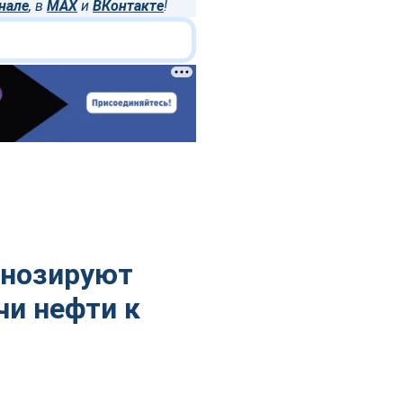
нале
, в
MAX
и
ВКонтакте
!
гнозируют
и нефти к