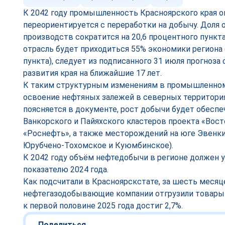
К 2042 году промышленность Красноярского края о
переориентируется с переработки на добычу. Дол
производств сократится на 20,6 процентного пункт
отрасль будет приходиться 55% экономики региона 
пункта), следует из подписанного 31 июля прогноз
развития края на ближайшие 17 лет.
К таким структурным изменениям в промышленно
освоение нефтяных залежей в северных территория
поясняется в документе, рост добычи будет обеспе
Ванкорского и Пайяхского кластеров проекта «Вост
«Роснефть», а также месторождений на юге Эвенки
Юрубчено-Тохомское и Куюмбинское).
К 2042 году объём нефтедобычи в регионе должен ув
показателю 2024 года.
Как подсчитали в Красноярскстате, за шесть месяц
нефтегазодобывающие компании отгрузили товары н
к первой половине 2025 года достиг 2,7%.
Поделиться