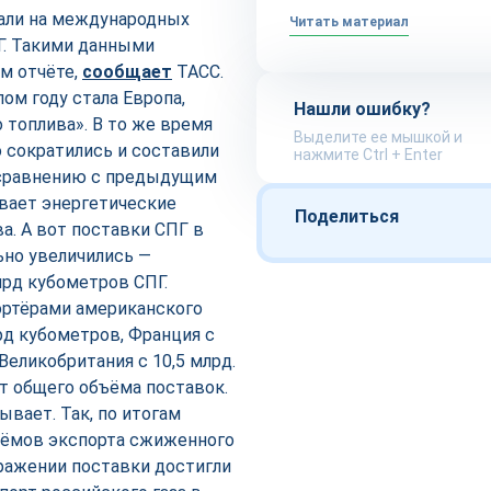
али на международных
Читать материал
Г. Такими данными
м отчёте,
сообщает
ТАСС.
м году стала Европа,
Нашли ошибку?
 топлива». В то же время
Выделите ее мышкой и
о сократились и составили
нажмите Ctrl + Enter
о сравнению с предыдущим
ивает энергетические
Поделиться
а. А вот поставки СПГ в
ьно увеличились —
млрд кубометров СПГ.
ортёрами американского
рд кубометров, Франция с
 Великобритания с 10,5 млрд.
от общего объёма поставок.
ывает. Так, по итогам
бъёмов экспорта сжиженного
ражении поставки достигли