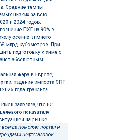
ов. Средние темпы
самых низких за всю
20 и 2024 годов.
полнение ПХГ на 90% в
началу осенне-зимнего
68 млрд кубометров. При
шить подготовку к зиме с
станет абсолютным
альная жара в Европе,
ергии, падение импорта СПГ
я 2026 года транзита
яйен заявляла, что ЕС
целевого показателя
ситуацией на рынке.
 всегда поможет портал и
трендами нефтегазовой