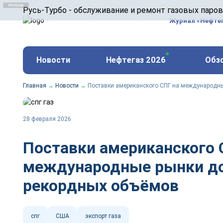
ООО «Русь-Турбо» занимается сервисом газовых и
Русь-Турбо - обслуживание и ремонт газовых паро
оборудования ТЭС, зарубежных поршневых машин и
Журнал «Нефте
и других предприятиях.
https://russturbo.ru/
Реклама. ООО «Русь-Турбо», ИНН 7802588950
Новости
Нефтегаз 2026
Обз
erid: F7NfYUJCUneVdwPs4znf
Главная
→
Новости
→
Поставки американского СПГ на международны
28 февраля 2026
Поставки американского 
международные рынки д
рекордных объёмов
спг
США
экспорт газа