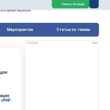
ем, техническим обслуживанием
Узнать больше
техимических, металлургических
к и архив журнала
Перейти на сайт
Закрыть
Мероприятия
Статьи по темам
РЕКЛАМА
 для
:
рация
 «РНГ-