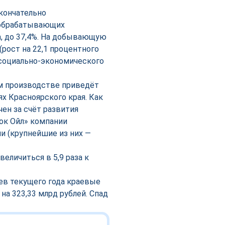
кончательно
я обрабатывающих
а, до 37,4%. На добывающую
(рост на 22,1 процентного
а социально-экономического
м производстве приведёт
х Красноярского края. Как
чен за счёт развития
ок Ойл» компании
и (крупнейшие из них —
еличиться в 5,9 раза к
ев текущего года краевые
а 323,33 млрд рублей. Спад