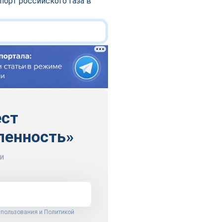
порт российского газа в
ест
ленность»
и
 пользования
и
Политикой