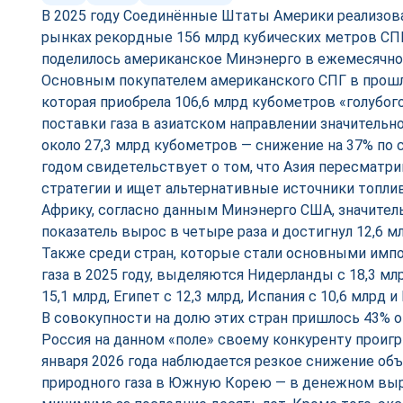
В 2025 году Соединённые Штаты Америки реализов
рынках рекордные 156 млрд кубических метров СП
поделилось американское Минэнерго в ежемесячно
Основным покупателем американского СПГ в прошло
которая приобрела 106,6 млрд кубометров «голубого
поставки газа в азиатском направлении значительн
около 27,3 млрд кубометров — снижение на 37% п
годом свидетельствует о том, что Азия пересматр
стратегии и ищет альтернативные источники топлив
Африку, согласно данным Минэнерго США, значител
показатель вырос в четыре раза и достигнул 12,6 
Также среди стран, которые стали основными имп
газа в 2025 году, выделяются Нидерланды с 18,3 мл
15,1 млрд, Египет с 12,3 млрд, Испания с 10,6 млрд и
В совокупности на долю этих стран пришлось 43% 
Россия на данном «поле» своему конкуренту проигр
января 2026 года наблюдается резкое снижение о
природного газа в Южную Корею — в денежном вы