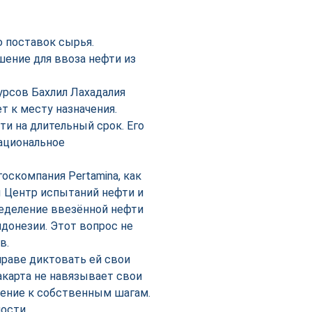
 поставок сырья.
шение для ввоза нефти из
урсов Бахлил Лахадалия
т к месту назначения.
 на длительный срок. Его
ациональное
оскомпания Pertamina, как
ы Центр испытаний нефти и
ределение ввезённой нефти
донезии. Этот вопрос не
в.
праве диктовать ей свои
акарта не навязывает свои
жение к собственным шагам.
ости.