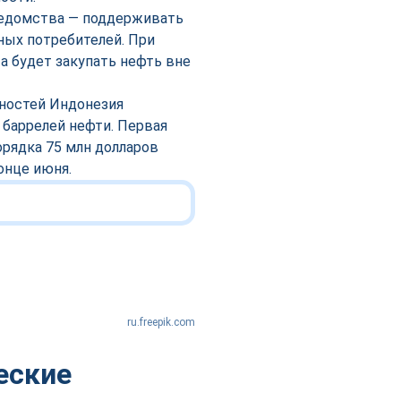
 ведомства — поддерживать
ных потребителей. При
 будет закупать нефть вне
нностей Индонезия
 баррелей нефти. Первая
орядка 75 млн долларов
онце июня.
ru.freepik.com
еские