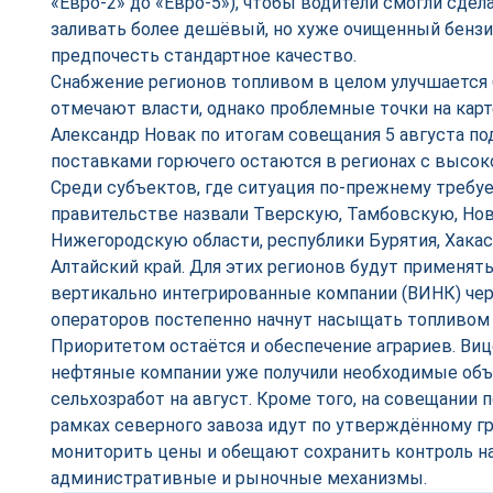
«Евро-2» до «Евро-5»), чтобы водители смогли сде
заливать более дешёвый, но хуже очищенный бензи
предпочесть стандартное качество.
Снабжение регионов топливом в целом улучшается 
отмечают власти, однако проблемные точки на карт
Александр Новак по итогам совещания 5 августа по
поставками горючего остаются в регионах с высок
Среди субъектов, где ситуация по-прежнему требу
правительстве назвали Тверскую, Тамбовскую, Но
Нижегородскую области, республики Бурятия, Хакаси
Алтайский край. Для этих регионов будут применят
вертикально интегрированные компании (ВИНК) че
операторов постепенно начнут насыщать топливом 
Приоритетом остаётся и обеспечение аграриев. Виц
нефтяные компании уже получили необходимые объ
сельхозработ на август. Кроме того, на совещании 
рамках северного завоза идут по утверждённому г
мониторить цены и обещают сохранить контроль на
административные и рыночные механизмы.