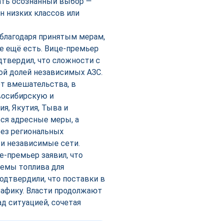
лать осознанный выбор —
н низких классов или
благодаря принятым мерам,
е ещё есть. Вице-премьер
дтвердил, что сложности с
ой долей независимых АЗС.
ет вмешательства, в
восибирскую и
я, Якутия, Тыва и
ься адресные меры, а
рез региональных
и независимые сети.
е-премьер заявил, что
емы топлива для
подтвердили, что поставки в
рафику. Власти продолжают
д ситуацией, сочетая