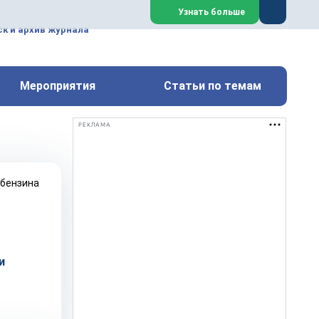
ем, техническим обслуживанием
Узнать больше
техимических, металлургических
к и архив журнала
Перейти на сайт
Закрыть
Мероприятия
Статьи по темам
РЕКЛАМА
и