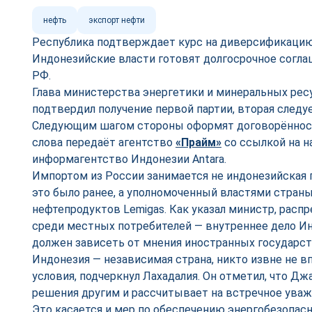
нефть
экспорт нефти
Республика подтверждает курс на диверсификацию
Индонезийские власти готовят долгосрочное согла
РФ.
Глава министерства энергетики и минеральных рес
подтвердил получение первой партии, вторая следуе
Следующим шагом стороны оформят договорённости
слова передаёт агентство
«Прайм»
со ссылкой на н
информагентство Индонезии Antara.
Импортом из России занимается не индонезийская г
это было ранее, а уполномоченный властями стран
нефтепродуктов Lemigas. Как указал министр, расп
среди местных потребителей — внутреннее дело Ин
должен зависеть от мнения иностранных государст
Индонезия — независимая страна, никто извне не в
условия, подчеркнул Лахадалия. Он отметил, что Дж
решения другим и рассчитывает на встречное ува
Это касается и мер по обеспечению энергобезопасн