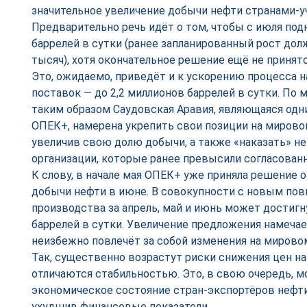
значительное увеличение добычи нефти странами-
Предварительно речь идёт о том, чтобы с июля под
баррелей в сутки (ранее запланированный рост дол
тысяч), хотя окончательное решение ещё не принят
Это, ожидаемо, приведёт и к ускорению процесса 
поставок — до 2,2 миллионов баррелей в сутки. По
таким образом Саудовская Аравия, являющаяся одн
ОПЕК+, намерена укрепить свои позиции на мирово
увеличив свою долю добычи, а также «наказать» н
организации, которые ранее превысили согласова
К слову, в начале мая ОПЕК+ уже приняла решение 
добычи нефти в июне. В совокупности с новым по
производства за апрель, май и июнь может достигн
баррелей в сутки. Увеличение предложения намечает
неизбежно повлечёт за собой изменения на мирово
Так, существенно возрастут риски снижения цен на
отличаются стабильностью. Это, в свою очередь, м
экономическое состояние стран-экспортёров нефти
ухудшив финансовые показатели.