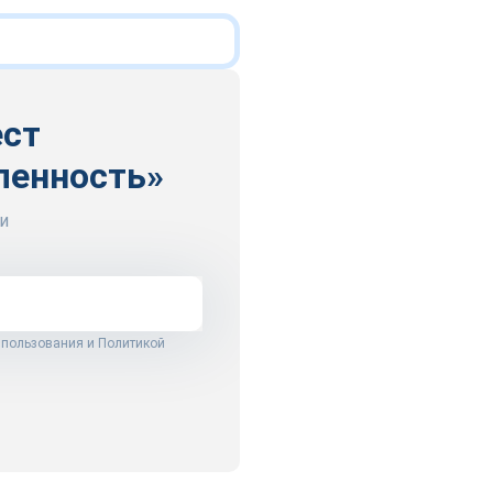
ест
ленность»
и
 пользования
и
Политикой