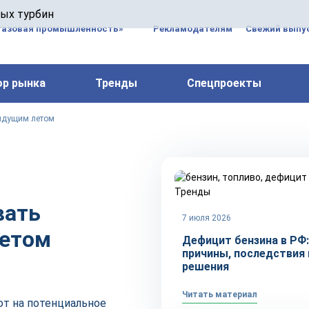
 паровых турбин, комплексным ремонтом, восстановлени
вых турбин
 компрессоров, которые работают на нефтегазовых, неф
газовая промышленность»
Рекламодателям
Свежий выпус
ор рынка
Тренды
Спецпроекты
ядущим летом
Тренды
вать
7 июля 2026
летом
Дефицит бензина в РФ:
причины, последствия 
решения
Читать материал
ют на потенциальное