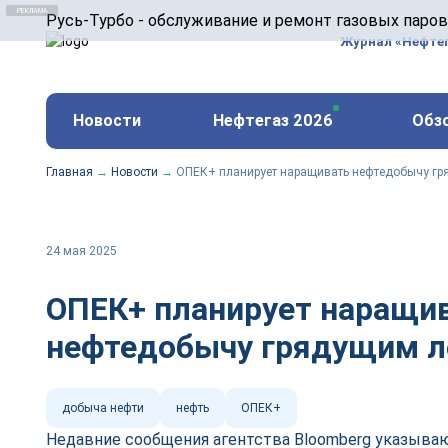
ООО «Русь-Турбо» занимается сервисом газовых и
Русь-Турбо - обслуживание и ремонт газовых паро
оборудования ТЭС, зарубежных поршневых машин и
Журнал «Нефте
и других предприятиях.
https://russturbo.ru/
Реклама. ООО «Русь-Турбо», ИНН 7802588950
Новости
Нефтегаз 2026
Обз
erid: F7NfYUJCUneVdwPs4znf
Главная
→
Новости
→
ОПЕК+ планирует наращивать нефтедобычу гр
24 мая 2025
ОПЕК+ планирует наращи
нефтедобычу грядущим 
добыча нефти
нефть
ОПЕК+
Недавние сообщения агентства Bloomberg указыва