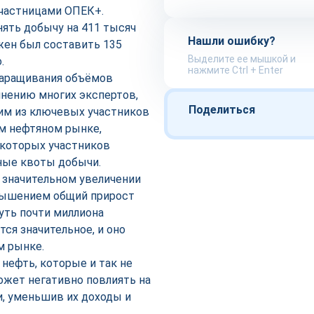
участницами ОПЕК+.
нять добычу на 411 тысяч
Нашли ошибку?
жен был составить 135
Выделите ее мышкой и
о.
нажмите Ctrl + Enter
наращивания объёмов
 мнению многих экспертов,
Поделиться
им из ключевых участников
м нефтяном рынке,
екоторых участников
нные квоты добычи.
о значительном увеличении
вышением общий прирост
уть почти миллиона
ся значительное, и оно
м рынке.
 нефть, которые и так не
ожет негативно повлиять на
, уменьшив их доходы и