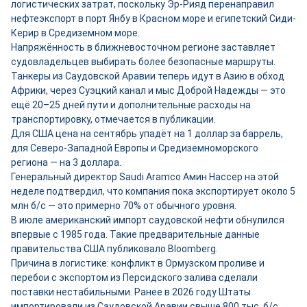
логистических затрат, поскольку Эр-Рияд перенаправил
нефтеэкспорт в порт Янбу в Красном море и египетский Сиди-
Керир в Средиземном море.
Напряжённость в ближневосточном регионе заставляет
судовладельцев выбирать более безопасные маршруты.
Танкеры из Саудовской Аравии теперь идут в Азию в обход
Африки, через Суэцкий канал и мыс Доброй Надежды — это
ещё 20–25 дней пути и дополнительные расходы на
транспортировку, отмечается в публикации.
Для США цена на сентябрь упадёт на 1 доллар за баррель,
для Северо-Западной Европы и Средиземноморского
региона — на 3 доллара.
Генеральный директор Saudi Aramco Амин Нассер на этой
неделе подтвердил, что компания пока экспортирует около 5
млн б/с — это примерно 70% от обычного уровня.
В июле американский импорт саудовской нефти обнулился
впервые с 1985 года. Такие предварительные данные
правительства США публиковало Bloomberg.
Причина в логистике: конфликт в Ормузском проливе и
перебои с экспортом из Персидского залива сделали
поставки нестабильными. Ранее в 2026 году Штаты
импортировали из Саудовской Аравии свыше 800 тыс. б/с.