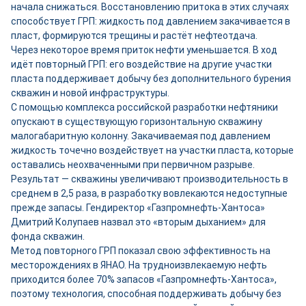
начала снижаться. Восстановлению притока в этих случаях
способствует ГРП: жидкость под давлением закачивается в
пласт, формируются трещины и растёт нефтеотдача.
Через некоторое время приток нефти уменьшается. В ход
идёт повторный ГРП: его воздействие на другие участки
пласта поддерживает добычу без дополнительного бурения
скважин и новой инфраструктуры.
С помощью комплекса российской разработки нефтяники
опускают в существующую горизонтальную скважину
малогабаритную колонну. Закачиваемая под давлением
жидкость точечно воздействует на участки пласта, которые
оставались неохваченными при первичном разрыве.
Результат — скважины увеличивают производительность в
среднем в 2,5 раза, в разработку вовлекаются недоступные
прежде запасы. Гендиректор «Газпромнефть-Хантоса»
Дмитрий Колупаев назвал это «вторым дыханием» для
фонда скважин.
Метод повторного ГРП показал свою эффективность на
месторождениях в ЯНАО. На трудноизвлекаемую нефть
приходится более 70% запасов «Газпромнефть-Хантоса»,
поэтому технология, способная поддерживать добычу без