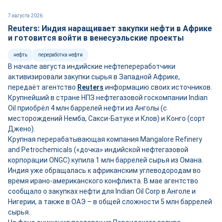
7 августа 2026
Reuters: Индия наращивает закупки нефти в Африке
и готовится войти в венесуэльские проекты
нефть
переработка нефти
В начале августа индийские нефтепереработчики
активизировали закупки сырья в Западной Африке,
передаёт агентство
Reuters
информацию своих источников.
Крупнейший в стране НПЗ нефтегазовой госкомпании Indian
Oil приобрёл 4 млн баррелей нефти из Анголы (с
месторождений Немба, Сакси-Батуке и Клов) и Конго (сорт
Джено).
Крупная перерабатывающая компания Mangalore Refinery
and Petrochemicals («дочка» индийской нефтегазовой
корпорации ONGC) купила 1 млн баррелей сырья из Омана.
Индия уже обращалась к африканским углеводородам во
время ирано-американского конфликта. В мае агентство
сообщало о закупках нефти для Indian Oil Corp в Анголе и
Нигерии, а также в ОАЭ – в общей сложности 5 млн баррелей
сырья.