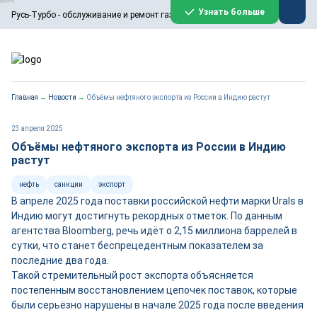
ООО «Русь-Турбо» занимается сервисом газовых и паровых
Узнать больше
Русь-Турбо - обслуживание и ремонт газовых паровых турбин
турбин, комплексным ремонтом, восстановлением,
техническим обслуживанием оборудования ТЭС,
зарубежных поршневых машин и компрессоров, которые
работают на нефтегазовых, нефтехимических,
металлургических и других предприятиях.
https://russturbo.ru/
Реклама. ООО «Русь-Турбо», ИНН 7802588950
Главная
→
Новости
→
Объёмы нефтяного экспорта из России в Индию растут
erid: F7NfYUJCUneVdwPs4znf
Перейти на сайт
Закрыть
23 апреля 2025
Объёмы нефтяного экспорта из России в Индию
растут
нефть
санкции
экспорт
В апреле 2025 года поставки российской нефти марки Urals в
Индию могут достигнуть рекордных отметок. По данным
агентства Bloomberg, речь идёт о 2,15 миллиона баррелей в
сутки, что станет беспрецедентным показателем за
последние два года.
Такой стремительный рост экспорта объясняется
постепенным восстановлением цепочек поставок, которые
были серьёзно нарушены в начале 2025 года после введения