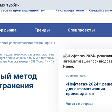
 паровых турбин, комплексным ремонтом, восстановлени
вых турбин
 компрессоров, которые работают на нефтегазовых, неф
газовая промышленность»
Рекламодателям
Свежий выпус
ор рынка
Тренды
Спецпроекты
ания распространения трещин при ГРП
я гидравлического разрыва пласта на
твует зоне с максимальным пластовым
м (район скважины 408) Фото: ПНИПУ
Рынок
вый метод
27 июня 2024
транения
«Нефтегаз-2024»: реш
для автоматизации
производства
Читать материал