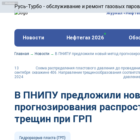
ООО «Русь-Турбо» занимается сервисом газовых и
Русь-Турбо - обслуживание и ремонт газовых паро
оборудования ТЭС, зарубежных поршневых машин и
Журнал «Нефте
и других предприятиях.
https://russturbo.ru/
Реклама. ООО «Русь-Турбо», ИНН 7802588950
Новости
Нефтегаз 2026
Обз
erid: F7NfYUJCUneVdwPs4znf
Главная
→
Новости
→
В ПНИПУ предложили новый метод прогнозиров
13
Схема распределения пластового давления до проведени
сентября
скважине 406. Направление трещинообразования соответс
2024
давление
В ПНИПУ предложили но
прогнозирования распрос
трещин при ГРП
Гидроразрыв пласта (ГРП)