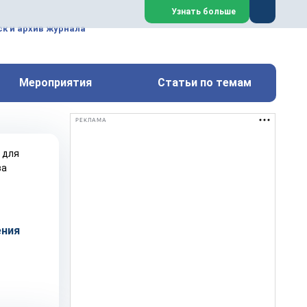
ем, техническим обслуживанием
Узнать больше
техимических, металлургических
к и архив журнала
Перейти на сайт
Закрыть
Мероприятия
Статьи по темам
РЕКЛАМА
ения