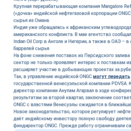
Крупная перерабатывающая компания Mangalore Refin
(«дочка» индийской нефтегазовой корпорации ONGC)
сырья из Омана.
Индия уже обращалась к африканским углеводорода
американского конфликта. В мае агентство сообщал
Indian Oil Corp в Анголе и Нигерии, а также в ОАЭ –
баррелей сырья.
На фоне снижения поставок из Персидского залива
сектор не только проявляет интерес к поставкам из
расширяет участие в добывающих проектах за руб
Так, в управление индийской ONGC
могут передать
государственной венесуэльской компании PDVSA. 
директор компании Анупам Агарвал в ходе конфер
результатам за второй квартал, заключение соотв
ONGC с властями Венесуэлы ожидается в ближайшее
Новое законодательство, которое регулирует нефте
даёт индийскому инвестору полную свободу деятел
финдиректор ONGC. Прежде работу ограничивали с