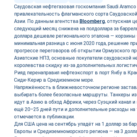
Саудовская нефтегазовая госкомпания Saudi Aramc
привлекательность флагманского сорта Саудовской 
Азии. По данным агентства
Bloomberg
, отпускная ц
следующий месяц снижена на полдоллара за баррель,
доллара дешевле регионального эталона — корзины 
минимальная разница с июня 2020 года, решение пр
прогрессе переговоров об открытии Ормузского пр
Азиатские НПЗ, основные покупатели саудовской не
королевства скидку из-за дополнительных логистич
Рияд перенаправил нефтеэкспорт в порт Янбу в Кра
Сиди-Керир в Средиземном море.
Напряжённость в ближневосточном регионе застав
выбирать более безопасные маршруты. Танкеры из
идут в Азию в обход Африки, через Суэцкий канал
ещё 20–25 дней пути и дополнительные расходы на 
отмечается в публикации.
Для США цена на сентябрь упадёт на 1 доллар за ба
Европы и Средиземноморского региона — на 3 долла