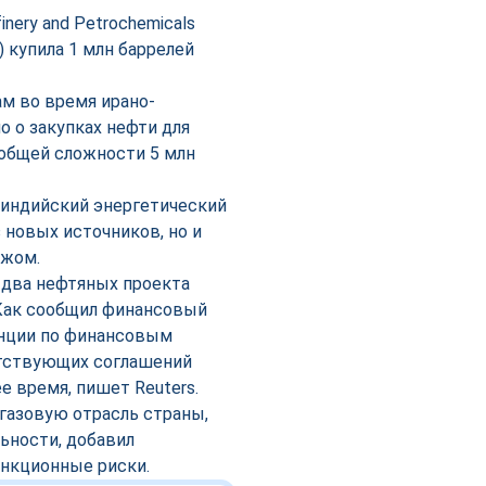
ery and Petrochemicals
 купила 1 млн баррелей
м во время ирано-
о о закупках нефти для
 в общей сложности 5 млн
 индийский энергетический
 новых источников, но и
ежом.
два нефтяных проекта
Как сообщил финансовый
енции по финансовым
етствующих соглашений
 время, пишет Reuters.
газовую отрасль страны,
ьности, добавил
анкционные риски.