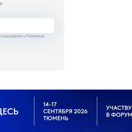
и
 пользования
и
Политикой