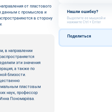
направления от пластового
Нашли ошибку?
ря данным с промыслов и
аспространяются в сторону
Выделите ее мышкой и
нажмите Ctrl + Enter
м.
Поделиться
и, в направлении
 распространяется
еделили эти значения
рация, а также по
ой близости.
ущественно
симальным пластовым
ких наук, профессор
Инна Пономарёва.