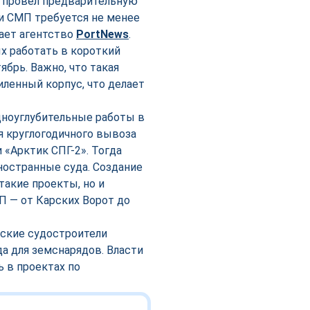
 провёл предварительную
и СМП требуется не менее
щает агентство
PortNews
.
х работать в короткий
брь. Важно, что такая
иленный корпус, что делает
дноуглубительные работы в
я круглогодичного вывоза
 «Арктик СПГ-2». Тогда
остранные суда. Создание
такие проекты, но и
 — от Карских Ворот до
вские судостроители
а для земснарядов. Власти
 в проектах по