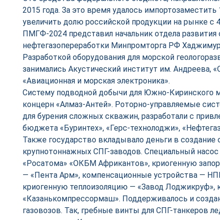
2015 года. За это время удалось импортозаместить 
увеличить долю российской продукции на рынке с 4
ПМГФ-2024 представил начальник отдела развития 
нефтегазопереработки Минпромторга РФ Хаджимур
Разработкой оборудования для морской геологораз
занимались Акустический институт им. Андреева, 
«Авиационная и морская электроника».
Систему подводной добычи для Южно-Киринского 
концерн «Алмаз-Антей». Роторно-управляемые сис
для бурения сложных скважин, разработали с прив
бюджета «Буринтех», «Герс-технолоджи», «Нефтег
Также государство вкладывало деньги в создание 
крупнотоннажных СПГ-заводов. Специальный насос
«Росатома» «ОКБМ Африкантов», криогенную запо
— «Пента Арм», компенсационные устройства — НП
криогенную теплоизоляцию — «Завод Лоджикруф»,
«Казанькомпрессормаш». Поддерживалось и создан
газовозов. Так, гребные винты для СПГ-танкеров ле