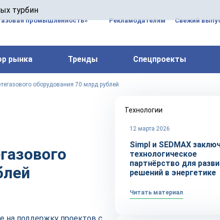
 паровых турбин, комплексным ремонтом, восстановлени
вых турбин
 компрессоров, которые работают на нефтегазовых, неф
газовая промышленность»
Рекламодателям
Свежий выпус
ор рынка
Тренды
Спецпроекты
тегазового оборудования 70 млрд рублей
Технологии
12 марта 2026
Simpl и SEDMAX заклю
газового
технологическое
партнёрство для разв
блей
решений в энергетике
Читать материал
е на поддержку проектов с