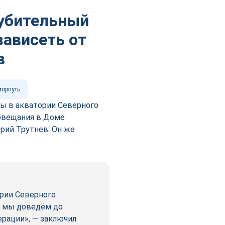
лубительный
зависеть от
в
орпуть
ы в акватории Северного
совещания в Доме
ий Трутнев. Он же
ории Северного
ли мы доведём до
рации», — заключил