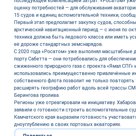
последующей компенсацией затрат. «Росатом» уже
оценку потребностей — для обслуживания акватори
15 судов и единиц вспомогательной техники, сооб
Первый этап предполагает закупку судов, способны
арктический навигационный период — с июня по октя
техника должна быть ледового класса или иметь ус
её дороже стандартных земснарядов.
С 2020 года «Росатом» уже выполнял масштабные 
порту Сабетта — они потребовались для обеспечени
сжиженного природного газа с проекта «Ямал СПГ» и
использовались преимущественно привлечённые ин
собственного флота позволит не только повторять 
расширять географию работ вдоль всей трассы СМП
Берингова пролива.
Регионы уже отреагировали на инициативу. Хабаро
заявили о готовности строить вспомогательные суд
Камчатского края выразили готовность участвовать
дноуглублению в своих портовых акваториях.
Поделиться