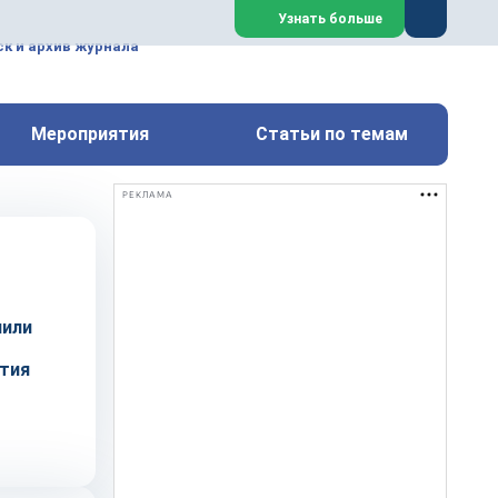
ем, техническим обслуживанием
Узнать больше
техимических, металлургических
к и архив журнала
Перейти на сайт
Закрыть
Мероприятия
Статьи по темам
РЕКЛАМА
чили
ития