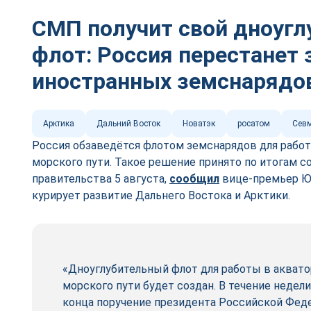
СМП получит свой дноуг
флот: Россия перестанет 
иностранных земснарядо
Арктика
Дальний Восток
Новатэк
росатом
Севм
Россия обзаведётся флотом земснарядов для работ
морского пути. Такое решение принято по итогам 
правительства 5 августа,
сооб
щ
ил
вице-премьер Юр
курирует развитие Дальнего Востока и Арктики.
«Дноуглубительный флот для работы в акват
морского пути будет создан. В течение неде
конца поручение президента Российской Феде