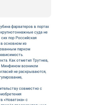
убина фарватеров в портах
на крупнотоннажные суда не
о сих пор Российская
 в основном из
рованным парком
зависимость.
кта. Как отметил Трутнев,
и Минфином возникли
огласий не раскрываются,
гулирование,
ительству совместно с
риобретения
тв «Новатэка» с