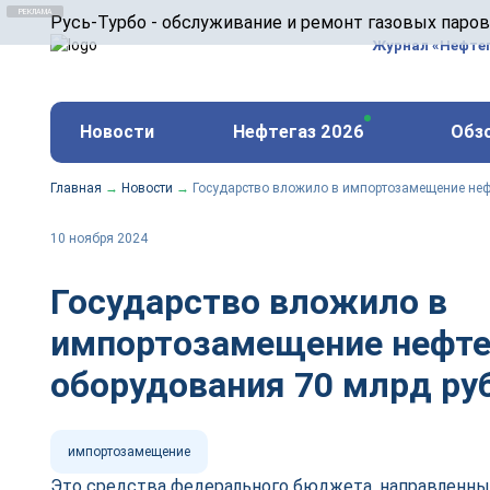
ООО «Русь-Турбо» занимается сервисом газовых и
Русь-Турбо - обслуживание и ремонт газовых паро
оборудования ТЭС, зарубежных поршневых машин и
Журнал «Нефте
и других предприятиях.
https://russturbo.ru/
Реклама. ООО «Русь-Турбо», ИНН 7802588950
Новости
Нефтегаз 2026
Обз
erid: F7NfYUJCUneVdwPs4znf
Главная
→
Новости
→
Государство вложило в импортозамещение неф
10 ноября 2024
Государство вложило в
импортозамещение нефте
оборудования 70 млрд ру
импортозамещение
Это средства федерального бюджета, направленны