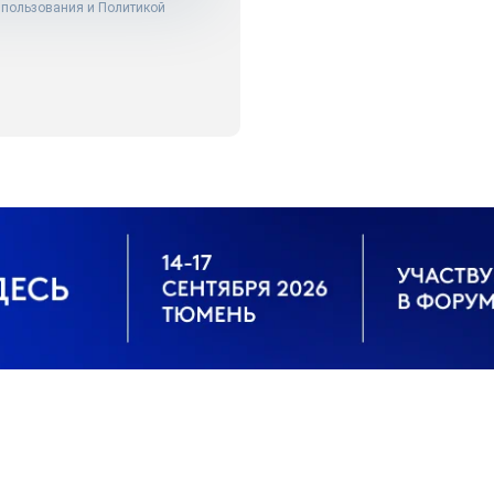
 пользования
и
Политикой