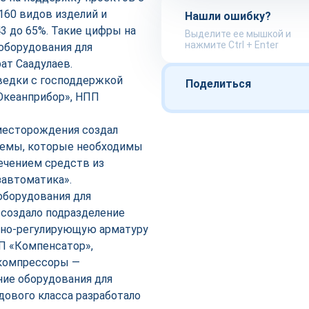
160 видов изделий и
Нашли ошибку?
3 до 65%. Такие цифры на
Выделите ее мышкой и
нажмите Ctrl + Enter
оборудования для
ат Саадулаев.
ведки с господдержкой
Поделиться
«Океанприбор», НПП
месторождения создал
темы, которые необходимы
лечением средств из
азавтоматика».
оборудования для
 создало подразделение
рно-регулирующую арматуру
П «Компенсатор»,
 компрессоры —
ие оборудования для
дового класса разработало