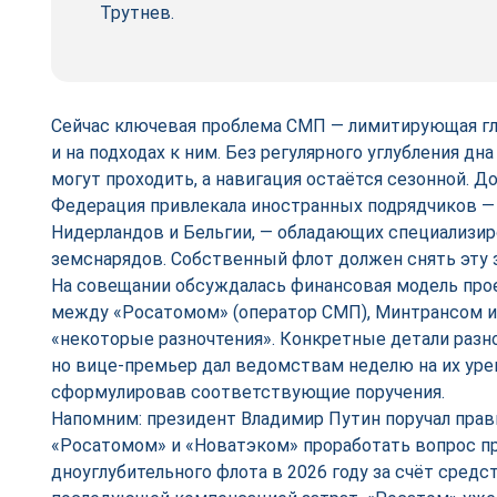
Трутнев.
Сейчас ключевая проблема СМП — лимитирующая гл
и на подходах к ним. Без регулярного углубления д
могут проходить, а навигация остаётся сезонной. Д
Федерация привлекала иностранных подрядчиков —
Нидерландов и Бельгии, — обладающих специализи
земснарядов. Собственный флот должен снять эту 
На совещании обсуждалась финансовая модель прое
между «Росатомом» (оператор СМП), Минтрансом 
«некоторые разночтения». Конкретные детали разн
но вице-премьер дал ведомствам неделю на их уре
сформулировав соответствующие поручения.
Напомним: президент Владимир Путин поручал прав
«Росатомом» и «Новатэком» проработать вопрос п
дноуглубительного флота в 2026 году за счёт средс