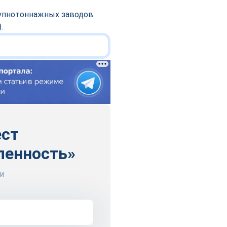
рупнотоннажных заводов
.
ест
ленность»
и