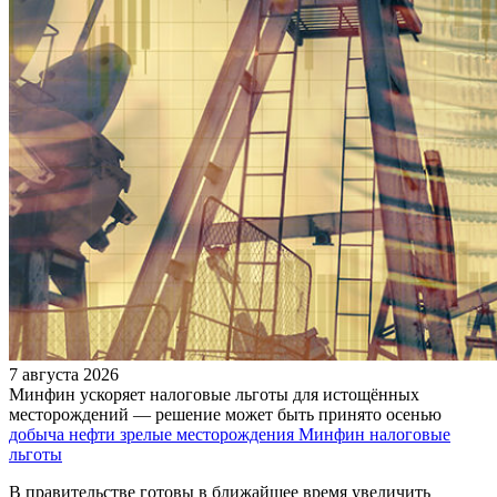
7 августа 2026
Минфин ускоряет налоговые льготы для истощённых
месторождений — решение может быть принято осенью
добыча нефти
зрелые месторождения
Минфин
налоговые
льготы
В правительстве готовы в ближайшее время увеличить