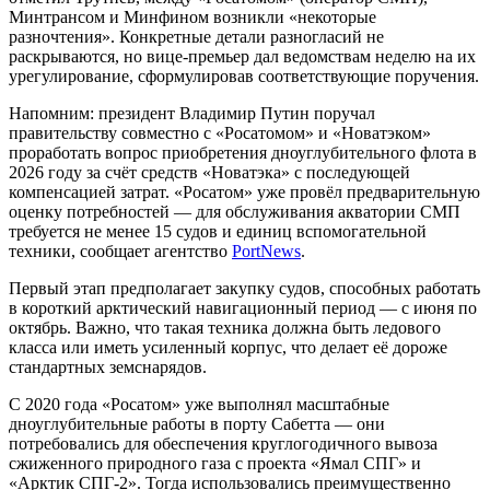
Минтрансом и Минфином возникли «некоторые
разночтения». Конкретные детали разногласий не
раскрываются, но вице-премьер дал ведомствам неделю на их
урегулирование, сформулировав соответствующие поручения.
Напомним: президент Владимир Путин поручал
правительству совместно с «Росатомом» и «Новатэком»
проработать вопрос приобретения дноуглубительного флота в
2026 году за счёт средств «Новатэка» с последующей
компенсацией затрат. «Росатом» уже провёл предварительную
оценку потребностей — для обслуживания акватории СМП
требуется не менее 15 судов и единиц вспомогательной
техники, сообщает агентство
PortNews
.
Первый этап предполагает закупку судов, способных работать
в короткий арктический навигационный период — с июня по
октябрь. Важно, что такая техника должна быть ледового
класса или иметь усиленный корпус, что делает её дороже
стандартных земснарядов.
С 2020 года «Росатом» уже выполнял масштабные
дноуглубительные работы в порту Сабетта — они
потребовались для обеспечения круглогодичного вывоза
сжиженного природного газа с проекта «Ямал СПГ» и
«Арктик СПГ-2». Тогда использовались преимущественно