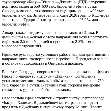
трубопроводу «Баку—Тбилиси—Джейхан» (БТД) в турецкий
порт поставляется 550–600 тыс. баррелей нефти в сутки.
Свободными остаются мощности ещ
примерно на 400 тыс.
е
баррелей в сутки. За первое полугодие 2026 года по БТД через
территорию Турции было транспортировано 96,934 млн
баррелей нефти.
Анкара также ожидает увеличения поставок из Ирака. В
дальнейшем в Джейхан с этого направления может поступать
ещё около 2,5 млн баррелей в сутки — это 2-3% всего
мирового потребления.
Иракское руководство усиливает работу над альтернативными
направлениями экспорта после перебоев в Персидском заливе
и остановки судоходства в Ормузском проливе.
В августе Багдад договорился с Анкарой о перекачке нефти из
Ирака по маршруту «Киркук—Джейхан». Соглашение
устанавливает минимальный объём транспортировки в 750
тыс. баррелей в сутки. В течение года стороны намерены
согласовать удвоение объёмов поставок.
Параллельно Ирак готовится к строительству нефтепровода
«Басра—Хадиса». В дальнейшем магистраль планируют
продлить к Джейхану и сирийскому порту Банияс. Проект