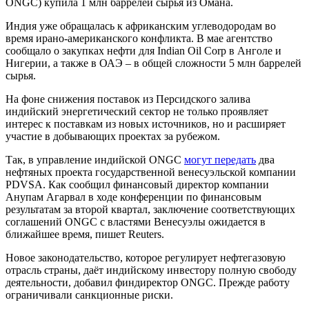
ONGC) купила 1 млн баррелей сырья из Омана.
Индия уже обращалась к африканским углеводородам во
время ирано-американского конфликта. В мае агентство
сообщало о закупках нефти для Indian Oil Corp в Анголе и
Нигерии, а также в ОАЭ – в общей сложности 5 млн баррелей
сырья.
На фоне снижения поставок из Персидского залива
индийский энергетический сектор не только проявляет
интерес к поставкам из новых источников, но и расширяет
участие в добывающих проектах за рубежом.
Так, в управление индийской ONGC
могут передать
два
нефтяных проекта государственной венесуэльской компании
PDVSA. Как сообщил финансовый директор компании
Анупам Агарвал в ходе конференции по финансовым
результатам за второй квартал, заключение соответствующих
соглашений ONGC с властями Венесуэлы ожидается в
ближайшее время, пишет Reuters.
Новое законодательство, которое регулирует нефтегазовую
отрасль страны, даёт индийскому инвестору полную свободу
деятельности, добавил финдиректор ONGC. Прежде работу
ограничивали санкционные риски.