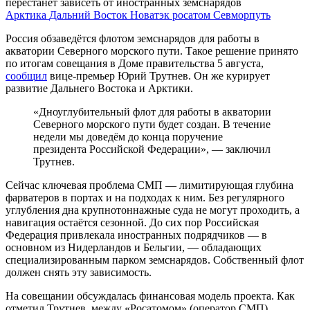
перестанет зависеть от иностранных земснарядов
Арктика
Дальний Восток
Новатэк
росатом
Севморпуть
Россия обзаведётся флотом земснарядов для работы в
акватории Северного морского пути. Такое решение принято
по итогам совещания в Доме правительства 5 августа,
сооб
щ
ил
вице-премьер Юрий Трутнев. Он же курирует
развитие Дальнего Востока и Арктики.
«Дноуглубительный флот для работы в акватории
Северного морского пути будет создан. В течение
недели мы доведём до конца поручение
президента Российской Федерации», — заключил
Трутнев.
Сейчас ключевая проблема СМП — лимитирующая глубина
фарватеров в портах и на подходах к ним. Без регулярного
углубления дна крупнотоннажные суда не могут проходить, а
навигация остаётся сезонной. До сих пор Российская
Федерация привлекала иностранных подрядчиков — в
основном из Нидерландов и Бельгии, — обладающих
специализированным парком земснарядов. Собственный флот
должен снять эту зависимость.
На совещании обсуждалась финансовая модель проекта. Как
отметил Трутнев, между «Росатомом» (оператор СМП),