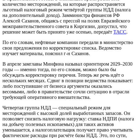
количество месторождений, на которые распространяется
льготный налоговый режим четвёртой группы НДД (налога
на дополнительный доход). Замминистра финансов РФ
Алексей Сазанов, общаясь с прессой на полях Евразийского
межправительственного совета в Киргизии, допустил, что
решение может быть принято уже осенью, передаёт
ТАСС
.
По его словам, нефтяные компании передали в министерство
свои предложения по корректировке списка. Ведомство
изучает материалы, пояснил г-н Сазанов.
В апреле замглавы Минфина называл ориентиром 2029–2030
годы — именно тогда, по его словам, можно было бы
обсуждать корректировку перечня. Теперь же речь идёт о
нескольких месяцах. Сдвиг в позиции ведомства показывает:
либо поступившие от бизнеса аргументы оказались
весомыми, либо в правительстве сочли ситуацию в отрасли
требующей оперативного вмешательства.
Четвертая группа НДД — специальный режим для
месторождений с высокой долей выработанных запасов. Он
позволяет снизить налоговую нагрузку: ставка НДПИ (налога
на добычу полезных ископаемых) для таких активов
уменьшается, а налогоплательщик получает право учитывать
фактические расходы при расчёте базы НДД. Это, по сути,