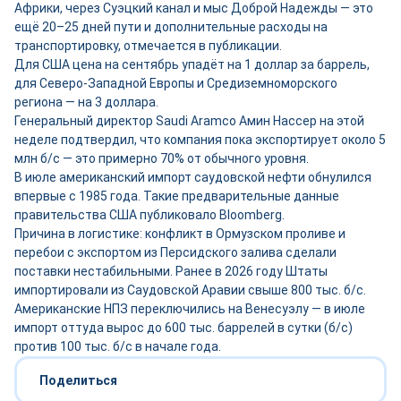
Африки, через Суэцкий канал и мыс Доброй Надежды — это
ещё 20–25 дней пути и дополнительные расходы на
транспортировку, отмечается в публикации.
Для США цена на сентябрь упадёт на 1 доллар за баррель,
для Северо-Западной Европы и Средиземноморского
региона — на 3 доллара.
Генеральный директор Saudi Aramco Амин Нассер на этой
неделе подтвердил, что компания пока экспортирует около 5
млн б/с — это примерно 70% от обычного уровня.
В июле американский импорт саудовской нефти обнулился
впервые с 1985 года. Такие предварительные данные
правительства США публиковало Bloomberg.
Причина в логистике: конфликт в Ормузском проливе и
перебои с экспортом из Персидского залива сделали
поставки нестабильными. Ранее в 2026 году Штаты
импортировали из Саудовской Аравии свыше 800 тыс. б/с.
Американские НПЗ переключились на Венесуэлу — в июле
импорт оттуда вырос до 600 тыс. баррелей в сутки (б/с)
против 100 тыс. б/с в начале года.
Поделиться