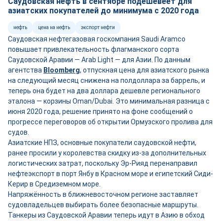
Саудовская нефть в сентябре подешевеет для
азиатских покупателей до минимума с 2020 года
нефть
цена на нефть
экспорт нефти
Саудовская нефтегазовая госкомпания Saudi Aramco
повышает привлекательность флагманского сорта
Саудовской Аравии — Arab Light — для Азии. По данным
агентства
Bloomberg
, отпускная цена для азиатского рынка
на следующий месяц снижена на полдоллара за баррель, и
теперь она будет на два доллара дешевле регионального
эталона — корзины Oman/Dubai. Это минимальная разница с
июня 2020 года, решение принято на фоне сообщений о
прогрессе переговоров об открытии Ормузского пролива для
судов.
Азиатские НПЗ, основные покупатели саудовской нефти,
ранее просили у королевства скидку из-за дополнительных
логистических затрат, поскольку Эр-Рияд перенаправил
нефтеэкспорт в порт Янбу в Красном море и египетский Сиди-
Керир в Средиземном море.
Напряжённость в ближневосточном регионе заставляет
судовладельцев выбирать более безопасные маршруты.
Танкеры из Саудовской Аравии теперь идут в Азию в обход