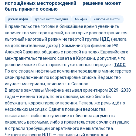
истощённых месторождений — решение может
быть принято осенью
добыча нефти
зрелые месторождения
Минфин
налоговые льготы
В правительстве готовы в ближайшее время увеличить
количество месторождений, на которые распространяется
льготный налоговый режим четвёртой группы НДД (налога
на дополнительный доход). Замминистра финансов РФ
Алексей Сазанов, общаясь с прессой на полях Евразийского
межправительственного совета в Киргизии, допустил, что
решение может быть принято уже осенью, передаёт
ТАСС
.
По его словам, нефтяные компании передали в министерство
свои предложения по корректировке списка. Ведомство
изучает материалы, пояснил г-н Сазанов.
В апреле замглавы Минфина называл ориентиром 2029–2030
годы — именно тогда, по его словам, можно было бы
обсуждать корректировку перечня. Теперь же речь идёт о
нескольких месяцах. Сдвиг в позиции ведомства
показывает: либо поступившие от бизнеса аргументы
оказались весомыми, либо в правительстве сочли ситуацию
в отрасли требующей оперативного вмешательства.
Четвертая группа НДД — специальный режим для