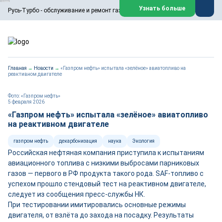
ООО «Русь-Турбо» занимается сервисом газовых и паровых
Узнать больше
Русь-Турбо - обслуживание и ремонт газовых паровых турбин
турбин, комплексным ремонтом, восстановлением,
техническим обслуживанием оборудования ТЭС,
зарубежных поршневых машин и компрессоров, которые
работают на нефтегазовых, нефтехимических,
металлургических и других предприятиях.
https://russturbo.ru/
Реклама. ООО «Русь-Турбо», ИНН 7802588950
Главная
→
Новости
→
«Газпром нефть» испытала «зелёное» авиатопливо на
erid: F7NfYUJCUneVdwPs4znf
реактивном двигателе
Перейти на сайт
Закрыть
Фото: «Газпром нефть»
5 февраля 2026
«Газпром нефть» испытала «зелёное» авиатопливо
на реактивном двигателе
газпром нефть
декарбонизация
наука
Экология
Российская нефтяная компания приступила к испытаниям
авиационного топлива с низкими выбросами парниковых
газов — первого в РФ продукта такого рода. SAF-топливо с
успехом прошло стендовый тест на реактивном двигателе,
следует из сообщения пресс-службы НК.
При тестировании имитировались основные режимы
двигателя, от взлёта до захода на посадку. Результаты