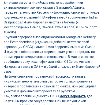
В начале августа индийские нефтепереработчики
активизировали закупки сырья в Западной Африке,
передаёт агентство
Reuters
информацию своих источников.
Крупнейший в стране НПЗ нефтегазовой госкомпании Indian
Oil приобрёл 4 млн баррелей нефти из Анголы (с
месторождений Немба, Сакси-Батуке и Клов) и Конго (сорт
Джено).
Крупная перерабатывающая компания Mangalore Refinery
and Petrochemicals («дочка» индийской нефтегазовой
корпорации ONGC) купила 1 млн баррелей сырья из Омана.
Индия уже обращалась к африканским углеводородам во
время ирано-американского конфликта. В мае агентство
сообщало о закупках нефти для Indian Oil Corp в Анголе и
Нигерии, а также в ОАЭ – в общей сложности 5 млн баррелей
сырья.
На фоне снижения поставок из Персидского залива
индийский энергетический сектор не только проявляет
интерес к поставкам из новых источников, но и расширяет
участие в добывающих проектах за рубежом.
Так, в управление индийской ONGC
могут передать
два
нефтяных проекта государственной венесуэльской