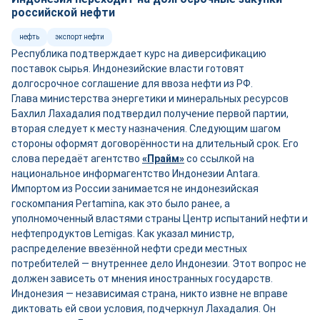
российской нефти
нефть
экспорт нефти
Республика подтверждает курс на диверсификацию
поставок сырья. Индонезийские власти готовят
долгосрочное соглашение для ввоза нефти из РФ.
Глава министерства энергетики и минеральных ресурсов
Бахлил Лахадалия подтвердил получение первой партии,
вторая следует к месту назначения. Следующим шагом
стороны оформят договорённости на длительный срок. Его
слова передаёт агентство
«Прайм»
со ссылкой на
национальное информагентство Индонезии Antara.
Импортом из России занимается не индонезийская
госкомпания Pertamina, как это было ранее, а
уполномоченный властями страны Центр испытаний нефти и
нефтепродуктов Lemigas. Как указал министр,
распределение ввезённой нефти среди местных
потребителей — внутреннее дело Индонезии. Этот вопрос не
должен зависеть от мнения иностранных государств.
Индонезия — независимая страна, никто извне не вправе
диктовать ей свои условия, подчеркнул Лахадалия. Он