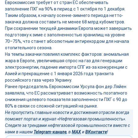
Еврокомиссия требует от стран ЕС обеспечивать
заполнение ПХГ на 90% в период с 1 октября по 1 декабря.
Таким образом, к началу осенне-зимнего периода нетто-
закачка должна составить не менее 68 млрд кубометров.
При сохранении текущей динамики Европа может завершить
подготовку к зиме с заполненностью хранилищ на уровне
70–75%, что станет абсолютным антирекордом для начала
отопительного сезона.
На темпы закачки повлиял комплекс факторов: аномальная
жара в Европе, увеличившая спрос на газ для генерации
электроэнергии, падение импорта СПГ из-за конкуренции с
Азией и прекращение с 1 января 2026 года транзита
российского газа через Украину.
Ранее председатель Еврокомиссии Урсула фон дер Ляйен
заявляла, что ЕС рассматривает возможность поэтапного
снижения целевого показателя заполненности ПХГ с 90 до
80% в связи со сложной ситуацией на рынке.
Не пропустить главные новости и достижения отрасли всегда
поможет портал и журнал «Нефтегазовая промышленность».
Следите за трендами нефтегазовой промышленности вместе с
нами в нашем
Telegram-канале
, в
MAX
и
ВКонтакте
!