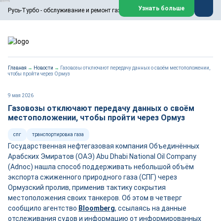
ООО «Русь-Турбо» занимается сервисом газовых и паровых
Узнать больше
Русь-Турбо - обслуживание и ремонт газовых паровых турбин
турбин, комплексным ремонтом, восстановлением,
техническим обслуживанием оборудования ТЭС,
зарубежных поршневых машин и компрессоров, которые
работают на нефтегазовых, нефтехимических,
металлургических и других предприятиях.
https://russturbo.ru/
Реклама. ООО «Русь-Турбо», ИНН 7802588950
Главная
→
Новости
→
Газовозы отключают передачу данных о своём местоположении,
erid: F7NfYUJCUneVdwPs4znf
чтобы пройти через Ормуз
Перейти на сайт
Закрыть
9 мая 2026
Газовозы отключают передачу данных о своём
местоположении, чтобы пройти через Ормуз
спг
транспортировка газа
Государственная нефтегазовая компания Объединённых
Арабских Эмиратов (ОАЭ) Abu Dhabi National Oil Company
(Adnoc) нашла способ поддерживать небольшой объём
экспорта сжиженного природного газа (СПГ) через
Ормузский пролив, применив тактику сокрытия
местоположения своих танкеров. Об этом в четверг
сообщило агентство
Bloomberg
, ссылаясь на данные
отслеживания судов и информацию от информированных