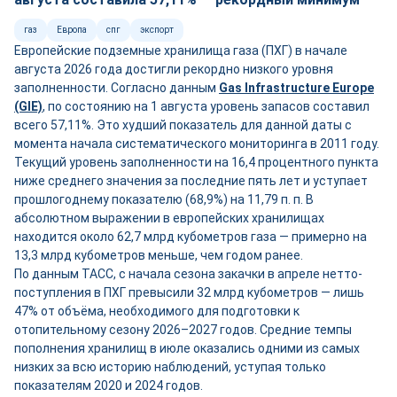
газ
Европа
спг
экспорт
Европейские подземные хранилища газа (ПХГ) в начале
августа 2026 года достигли рекордно низкого уровня
заполненности. Согласно данным
Gas Infrastructure Europe
(GIE)
, по состоянию на 1 августа уровень запасов составил
всего 57,11%. Это худший показатель для данной даты с
момента начала систематического мониторинга в 2011 году.
Текущий уровень заполненности на 16,4 процентного пункта
ниже среднего значения за последние пять лет и уступает
прошлогоднему показателю (68,9%) на 11,79 п. п. В
абсолютном выражении в европейских хранилищах
находится около 62,7 млрд кубометров газа — примерно на
13,3 млрд кубометров меньше, чем годом ранее.
По данным ТАСС, с начала сезона закачки в апреле нетто-
поступления в ПХГ превысили 32 млрд кубометров — лишь
47% от объёма, необходимого для подготовки к
отопительному сезону 2026–2027 годов. Средние темпы
пополнения хранилищ в июле оказались одними из самых
низких за всю историю наблюдений, уступая только
показателям 2020 и 2024 годов.