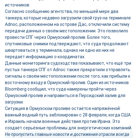
источников.
Согласно сообщению агентства, по меньшей мере два
танкера, которые недавно загрузили свой груз на терминале
Adnoc, расположенном на острове Дас, отключили систему
передачи данных о своём местоположении. Это позволило
провести СПГ через Ормузский пролив. Более того,
спутниковые снимки подтверждают, что суда продолжают
швартоваться у терминала, однако ни одно из них не
передаёт информацию о координатах.
Данные мониторинга судоходства показывают, что ещё три
пустых танкера СПГ от Adnoc также прекратили отправлять
сигналы о своём местоположении после того, как прибыли к
восточному входу в Ормузский пролив. Один из источников
Bloomberg сообщил, что суда намерены пройти через
Ормузский пролив и направиться в Персидский залив для
загрузки.
Ситуация в Ормузском проливе остаётся напряжённой:
важный водный путь заблокирован с 28 февраля, когда США
и Израиль начали военные действия против Ирана. Это
создаёт серьёзные проблемы для энергетических компаний.
Не пропустить главные новости и достижения отрасли всегда