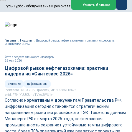
ООО «Русь-Турбо» занимается сервисом газовых и паровых
Узнать больше
Русь-Турбо - обслуживание и ремонт газовых паровых турбин
турбин, комплексным ремонтом, восстановлением,
техническим обслуживанием оборудования ТЭС,
зарубежных поршневых машин и компрессоров, которые
работают на нефтегазовых, нефтехимических,
металлургических и других предприятиях.
https://russturbo.ru/
Реклама. ООО «Русь-Турбо», ИНН 7802588950
Главная
→
Новости
→
Цифровой рывок нефтегазохимии: практики лидеров на
erid: F7NfYUJCUneVdwPs4znf
«Синтезисе 2026»
Перейти на сайт
Закрыть
Фото предоставлено организатором
25 мая 2026
Цифровой рывок нефтегазохимии: практики
лидеров на «Синтезисе 2026»
синтезис
цифровизация
Реклама. ООО «СБ Проект», ИНН 6685118675
erid: F7NfYUJCUneTVxc2WU1v
Согласно
нормативным документам Правительства РФ
,
цифровизация сегодня становится стратегическим
направлением развития российского ТЭК. Также, по данным
Минэнерго РФ от марта 2026 года, нефтегазовая
промышленность сохраняет устойчивые темпы цифрового
роста: более 70% предприятий уже реализуют проекты по