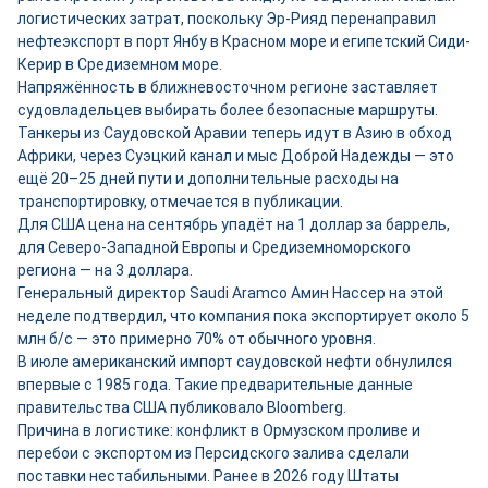
логистических затрат, поскольку Эр-Рияд перенаправил
нефтеэкспорт в порт Янбу в Красном море и египетский Сиди-
Керир в Средиземном море.
Напряжённость в ближневосточном регионе заставляет
судовладельцев выбирать более безопасные маршруты.
Танкеры из Саудовской Аравии теперь идут в Азию в обход
Африки, через Суэцкий канал и мыс Доброй Надежды — это
ещё 20–25 дней пути и дополнительные расходы на
транспортировку, отмечается в публикации.
Для США цена на сентябрь упадёт на 1 доллар за баррель,
для Северо-Западной Европы и Средиземноморского
региона — на 3 доллара.
Генеральный директор Saudi Aramco Амин Нассер на этой
неделе подтвердил, что компания пока экспортирует около 5
млн б/с — это примерно 70% от обычного уровня.
В июле американский импорт саудовской нефти обнулился
впервые с 1985 года. Такие предварительные данные
правительства США публиковало Bloomberg.
Причина в логистике: конфликт в Ормузском проливе и
перебои с экспортом из Персидского залива сделали
поставки нестабильными. Ранее в 2026 году Штаты