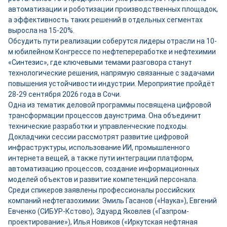
автоматизации и роботизации производственных площадок,
а эффективность таких решений в отдельных сегментах
выросла на 15-20%.
Обсудить пути реализации соберутся лидеры отрасли на 10-
м юбилейном Конгрессе по нефтепереработке и нефтехимии
«Синтезис», где ключевыми темами разговора станут
технологические решения, напрямую связанные с задачами
повышения устойчивости индустрии. Мероприятие пройдёт
28-29 сентября 2026 года в Сочи.
Одна из тематик деловой программы посвящена цифровой
трансформации процессов даунстрима. Она объединит
технические разработки и управленческие подходы.
Докладчики сессии рассмотрят развитие цифровой
инфраструктуры, использование ИИ, промышленного
интернета вещей, а также пути интеграции платформ,
автоматизацию процессов, создание информационных
моделей объектов и развитие компетенций персонала.
Среди спикеров заявлены профессионалы российских
компаний нефтегазохимии: Эмиль Гасанов («Наука»), Евгений
Евченко (СИБУР-Кстово), Эдуард Яковлев («Газпром-
проектирование»), Илья Новиков («Иркутская нефтяная