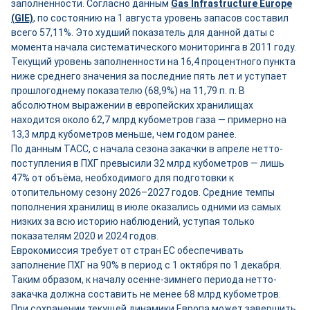
заполненности. Согласно данным
Gas Infrastructure Europe
(GIE)
, по состоянию на 1 августа уровень запасов составил
всего 57,11%. Это худший показатель для данной даты с
момента начала систематического мониторинга в 2011 году.
Текущий уровень заполненности на 16,4 процентного пункта
ниже среднего значения за последние пять лет и уступает
прошлогоднему показателю (68,9%) на 11,79 п. п. В
абсолютном выражении в европейских хранилищах
находится около 62,7 млрд кубометров газа — примерно на
13,3 млрд кубометров меньше, чем годом ранее.
По данным ТАСС, с начала сезона закачки в апреле нетто-
поступления в ПХГ превысили 32 млрд кубометров — лишь
47% от объёма, необходимого для подготовки к
отопительному сезону 2026–2027 годов. Средние темпы
пополнения хранилищ в июле оказались одними из самых
низких за всю историю наблюдений, уступая только
показателям 2020 и 2024 годов.
Еврокомиссия требует от стран ЕС обеспечивать
заполнение ПХГ на 90% в период с 1 октября по 1 декабря.
Таким образом, к началу осенне-зимнего периода нетто-
закачка должна составить не менее 68 млрд кубометров.
При сохранении текущей динамики Европа может завершить