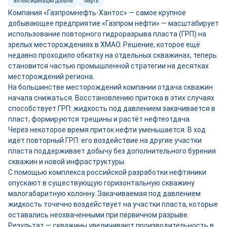
интенсификация добычи
нефть
Компания «Газпромнефть-Хантос» — самое крупное
добывающее предприятие «Газпром нефти» — масштабирует
использование повторного гидроразрыва пласта (ГРП) на
зрелых месторождениях в ХМАО. Решение, которое ещё
недавно проходило обкатку на отдельных скважинах, теперь
становится частью промышленной стратегии на десятках
месторождений региона.
На большинстве месторождений компании отдача скважин
начала снижаться. Восстановлению притока в этих случаях
способствует ГРП: жидкость под давлением закачивается в
пласт, формируются трещины и растёт нефтеотдача.
Через некоторое время приток нефти уменьшается. В ход
идёт повторный ГРП: его воздействие на другие участки
пласта поддерживает добычу без дополнительного бурения
скважин и новой инфраструктуры.
С помощью комплекса российской разработки нефтяники
опускают в существующую горизонтальную скважину
малогабаритную колонну. Закачиваемая под давлением
жидкость точечно воздействует на участки пласта, которые
оставались неохваченными при первичном разрыве.
Результат — скважины увеличивают производительность в