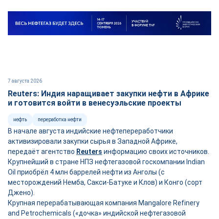
7 августа 2026
Reuters: Индия наращивает закупки нефти в Африке
и готовится войти в венесуэльские проекты
нефть
переработка нефти
В начале августа индийские нефтепереработчики
активизировали закупки сырья в Западной Африке,
передаёт агентство
Reuters
информацию своих источников.
Крупнейший в стране НПЗ нефтегазовой госкомпании Indian
Oil приобрёл 4 млн баррелей нефти из Анголы (с
месторождений Немба, Сакси-Батуке и Клов) и Конго (сорт
Джено).
Крупная перерабатывающая компания Mangalore Refinery
and Petrochemicals («дочка» индийской нефтегазовой