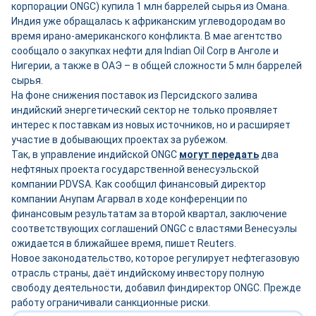
корпорации ONGC) купила 1 млн баррелей сырья из Омана.
Индия уже обращалась к африканским углеводородам во
время ирано-американского конфликта. В мае агентство
сообщало о закупках нефти для Indian Oil Corp в Анголе и
Нигерии, а также в ОАЭ – в общей сложности 5 млн баррелей
сырья.
На фоне снижения поставок из Персидского залива
индийский энергетический сектор не только проявляет
интерес к поставкам из новых источников, но и расширяет
участие в добывающих проектах за рубежом.
Так, в управление индийской ONGC
могут передать
два
нефтяных проекта государственной венесуэльской
компании PDVSA. Как сообщил финансовый директор
компании Анупам Агарвал в ходе конференции по
финансовым результатам за второй квартал, заключение
соответствующих соглашений ONGC с властями Венесуэлы
ожидается в ближайшее время, пишет Reuters.
Новое законодательство, которое регулирует нефтегазовую
отрасль страны, даёт индийскому инвестору полную
свободу деятельности, добавил финдиректор ONGC. Прежде
работу ограничивали санкционные риски.