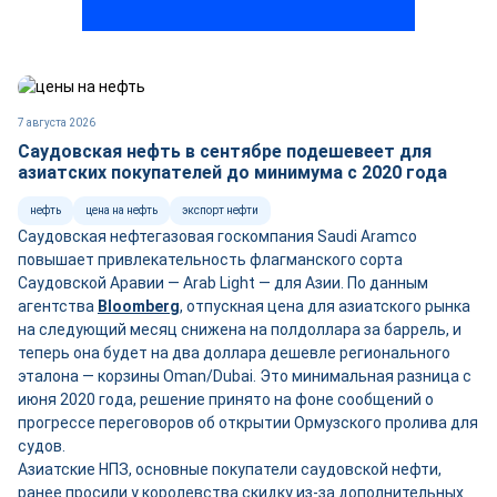
7 августа 2026
Саудовская нефть в сентябре подешевеет для
азиатских покупателей до минимума с 2020 года
нефть
цена на нефть
экспорт нефти
Саудовская нефтегазовая госкомпания Saudi Aramco
повышает привлекательность флагманского сорта
Саудовской Аравии — Arab Light — для Азии. По данным
агентства
Bloomberg
, отпускная цена для азиатского рынка
на следующий месяц снижена на полдоллара за баррель, и
теперь она будет на два доллара дешевле регионального
эталона — корзины Oman/Dubai. Это минимальная разница с
июня 2020 года, решение принято на фоне сообщений о
прогрессе переговоров об открытии Ормузского пролива для
судов.
Азиатские НПЗ, основные покупатели саудовской нефти,
ранее просили у королевства скидку из-за дополнительных