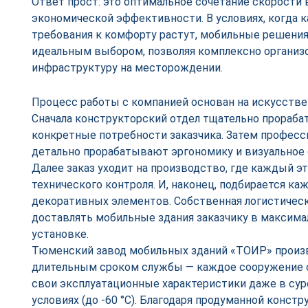
Ответ прост: это оптимальное сочетание скорости 
экономической эффективности. В условиях, когда ка
требования к комфорту растут, мобильные решения
идеальным выбором, позволяя комплексно организ
инфраструктуру на месторождении.
Процесс работы с компанией основан на искусстве
Сначала конструкторский отдел тщательно прораб
конкретные потребности заказчика. Затем профес
детально прорабатывают эргономику и визуальное
Далее заказ уходит на производство, где каждый э
технического контроля. И, наконец, подбирается ка
декоративных элементов. Собственная логистическ
доставлять мобильные здания заказчику в максима
установке.
Тюменский завод мобильных зданий «ТОИР» произв
длительным сроком службы — каждое сооружение сл
свои эксплуатационные характеристики даже в су
условиях (до -60 °C). Благодаря продуманной конст