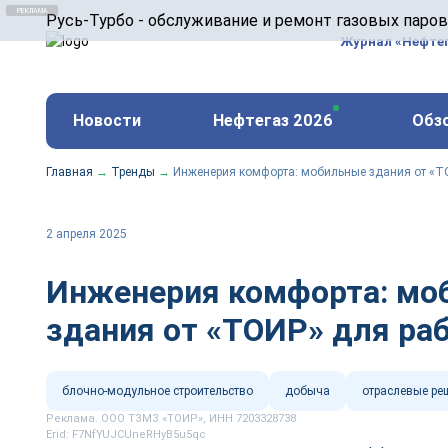
ООО «Русь-Турбо» занимается сервисом газовых и
Русь-Турбо - обслуживание и ремонт газовых паро
оборудования ТЭС, зарубежных поршневых машин и
Журнал «Нефте
и других предприятиях.
https://russturbo.ru/
Реклама. ООО «Русь-Турбо», ИНН 7802588950
Новости
Нефтегаз 2026
Обз
erid: F7NfYUJCUneVdwPs4znf
Главная
→
Тренды
→
Инженерия комфорта: мобильные здания от «Т
2 апреля 2025
Инженерия комфорта: мо
здания от «ТОИР» для ра
блочно-модульное строительство
добыча
отраслевые ре
Реклама. ООО ТЗМЗ «ТОИР», ИНН 7203328738
Erid: F7NfYUJCUneRHyB5u5qc