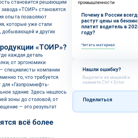
вность становится решающим
промышленности
 завода «ТОИР» становятся
Почему в России всегд
ия опыта позволяют
растут цены на бензин:
я, которые уже стали
платит водитель в 202
й, добывающей и других
году?
продукции «ТОИР»?
Читать материал
где каждая деталь
елки, от эргономики
Нашли ошибку?
 — специалисты компании
менно то, что требуется.
Выделите ее мышкой и
нажмите Ctrl + Enter
 для «Газпромнефть-
ьное здание. Здесь нашлось
чей зоны до столовой, от
Поделиться
ещение — это результат
ятся всё более