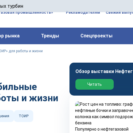
 паровых турбин, комплексным ремонтом, восстановлени
вых турбин
 компрессоров, которые работают на нефтегазовых, неф
газовая промышленность»
Рекламодателям
Свежий выпус
ор рынка
Тренды
Спецпроекты
ОИР» для работы и жизни
Обзор выставки Нефтег
бильные
Читать
боты и жизни
шения
ТОИР
Популярно о нефтегазовой