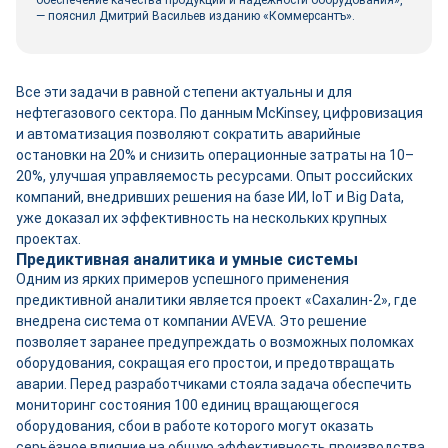
обеспечение качества продукции и надёжности оборудования»,
— пояснил Дмитрий Васильев изданию «Коммерсантъ».
Все эти задачи в равной степени актуальны и для
нефтегазового сектора. По данным McKinsey, цифровизация
и автоматизация позволяют сократить аварийные
остановки на 20% и снизить операционные затраты на 10–
20%, улучшая управляемость ресурсами. Опыт российских
компаний, внедривших решения на базе ИИ, IoT и Big Data,
уже доказал их эффективность на нескольких крупных
проектах.
Предиктивная аналитика и умные системы
Одним из ярких примеров успешного применения
предиктивной аналитики является проект «Сахалин-2», где
внедрена система от компании AVEVA. Это решение
позволяет заранее предупреждать о возможных поломках
оборудования, сокращая его простои, и предотвращать
аварии. Перед разработчиками стояла задача обеспечить
мониторинг состояния 100 единиц вращающегося
оборудования, сбои в работе которого могут оказать
серьёзное влияние на общую эффективность производства.