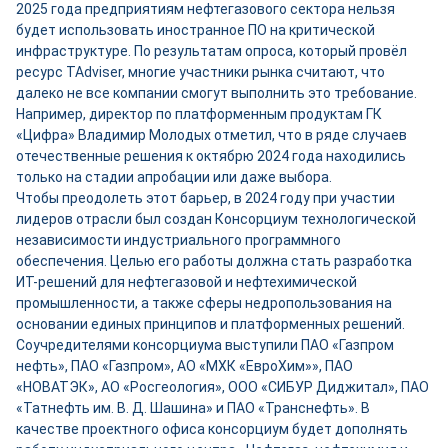
2025 года предприятиям нефтегазового сектора нельзя
будет использовать иностранное ПО на критической
инфраструктуре. По результатам опроса, который провёл
ресурс TAdviser, многие участники рынка считают, что
далеко не все компании смогут выполнить это требование.
Например, директор по платформенным продуктам ГК
«Цифра» Владимир Молодых отметил, что в ряде случаев
отечественные решения к октябрю 2024 года находились
только на стадии апробации или даже выбора.
Чтобы преодолеть этот барьер, в 2024 году при участии
лидеров отрасли был создан Консорциум технологической
независимости индустриального программного
обеспечения. Целью его работы должна стать разработка
ИТ-решений для нефтегазовой и нефтехимической
промышленности, а также сферы недропользования на
основании единых принципов и платформенных решений.
Соучредителями консорциума выступили ПАО «Газпром
нефть», ПАО «Газпром», АО «МХК «ЕвроХим»», ПАО
«НОВАТЭК», АО «Росгеология», ООО «СИБУР Диджитал», ПАО
«Татнефть им. В. Д. Шашина» и ПАО «Транснефть». В
качестве проектного офиса консорциум будет дополнять