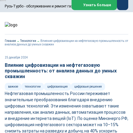
ООО «Русь-Турбо» занимается сервисом газовых и паровых
Узнать больше
Русь-Турбо - обслуживание и ремонт газовых паровых турбин
турбин, комплексным ремонтом, восстановлением,
техническим обслуживанием оборудования ТЭС,
зарубежных поршневых машин и компрессоров, которые
работают на нефтегазовых, нефтехимических,
металлургических и других предприятиях.
https://russturbo.ru/
Реклама. ООО «Русь-Турбо», ИНН 7802588950
Главная
→
Технологии
→
Влияние цифровизации на нефтегазовую промышленность: от
erid: F7NfYUJCUneVdwPs4znf
анализа данных до умных скважин
Перейти на сайт
Закрыть
25 декабря 2024
Влияние цифровизации на нефтегазовую
промышленность: от анализа данных до умных
скважин
важное
технологии
цифровизация
цифровые решения
Нефтегазовая промышленность России переживает
значительные преобразования благодаря внедрению
цифровых технологий. Эти изменения охватывают такие
направления, как анализ данных, автоматизация процессов
и внедрение интернета вещей (IoT). По оценке Минэнерго РФ,
цифровизация нефтегазового сектора может на 10–15%
снизить затраты на разведку и добычу, на 40% ускорить