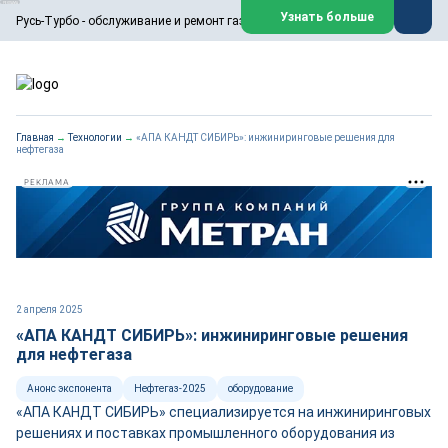
ООО «Русь-Турбо» занимается сервисом газовых и паровых
Узнать больше
Русь-Турбо - обслуживание и ремонт газовых паровых турбин
турбин, комплексным ремонтом, восстановлением,
техническим обслуживанием оборудования ТЭС,
зарубежных поршневых машин и компрессоров, которые
работают на нефтегазовых, нефтехимических,
металлургических и других предприятиях.
https://russturbo.ru/
Реклама. ООО «Русь-Турбо», ИНН 7802588950
Главная
→
Технологии
→
«АПА КАНДТ СИБИРЬ»: инжиниринговые решения для
erid: F7NfYUJCUneVdwPs4znf
нефтегаза
Перейти на сайт
Закрыть
РЕКЛАМА
2 апреля 2025
«АПА КАНДТ СИБИРЬ»: инжиниринговые решения
для нефтегаза
Анонс экспонента
Нефтегаз-2025
оборудование
«АПА КАНДТ СИБИРЬ» специализируется на инжиниринговых
решениях и поставках промышленного оборудования из